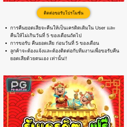
ติดต่อขอรับโปรโมชั่น
การคืนยอดเสียจะคืนให้เป็นเครดิตเติมใน User และ
คืนให้ไม่เกินวันที่ 5 ของเดือนถัดไป
การขอรับ คืนยอดเสีย ก่อนวันที่ 5 ของเดือน
ลูกค้าจะต้องแจ้งและต้องติดต่อกับทีมงานเพื่อขอรับคืน
ยอดเสียด้วยตนเอง เท่านั้น!!