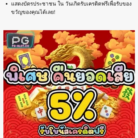
แสดงบัตรประชาชน ใน วันเกิดรับเครดิตฟรีเพื่อรับของ
ขวัญของคุณได้เลย!