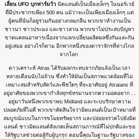
เลี่ยน UFO บุกฟาร์มวัว
มิดแลนด์เป็นเมืองเล็กๆ ในนอร์เวย์
ที่มีประชากรเพียง 500 คน แม้ว่าจะเป็นเพียงเมืองเล็กๆ แต่
ผู้คนที่นั่นก็อยู่ร่วมกันอย่างกลมกลืน พวกเขาทำงานเป็น
ชาวนา ชาวประมง และชาวสวน พวกเขาไม่ประสบปัญหา
ขาดแคลนอาหารเนื่องจากแลกเปลี่ยนผลิตผลซึ่งกันและกัน
อยู่เสมอ อย่างไรก็ตาม อีกฟากหนึ่งของดาราจักรที่ห่างไกล
จากโลก
ดาวเคราะห์ Atras ได้รับผลกระทบจากภัยแล้งเป็นเวลา
หลายเดือนนับไม่ถ้วน ซึ่งทำให้มันเป็นสภาพแวดล้อมที่ไม่
เหมาะสมสำหรับสัตว์และพืชใดๆ ที่จะอาศัยอยู่ Atraians ที่
อยู่อาศัยของพวกเขากำลังทุกข์ทรมานจากความอดอยาก . .
อยู่มาวันหนึ่งพวกเขาพบ Midland และระบบรักษาความ
ปลอดภัยที่ไม่ดี พวกเขาตัดสินใจว่ามิดแลนด์เป็นเป้าหมายที่
สมบูรณ์แบบในการขโมยทรัพยากร และปล่อยจรวดไปยังมิด
แลนด์ ชาวมิดแลนด์สังเกตเห็นสถานการณ์ที่ไม่ปกติและขอ
ให้รัฐบาลช่วยต่อสู้กับผู้บุกรุก ตอนนี้คุณในฐานะรัฐบาลของ