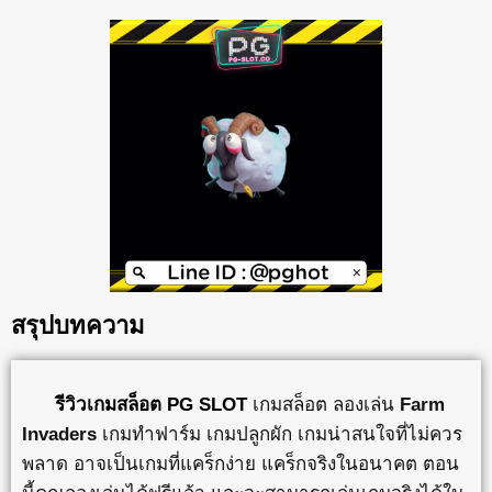
สรุปบทความ
รีวิวเกมสล็อต PG SLOT
เกมสล็อต ลองเล่น
Farm
Invaders
เกมทำฟาร์ม เกมปลูกผัก เกมน่าสนใจที่ไม่ควร
พลาด อาจเป็นเกมที่แคร็กง่าย แคร็กจริงในอนาคต ตอน