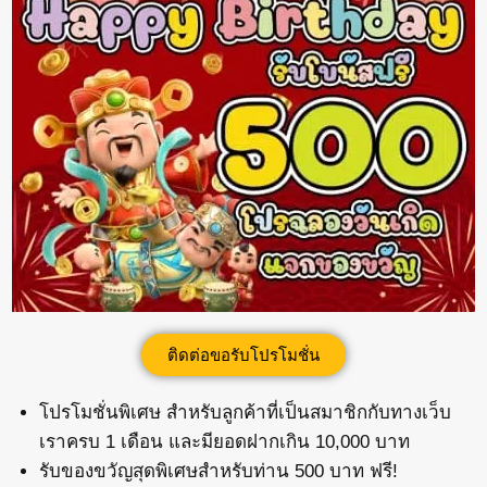
ติดต่อขอรับโปรโมชั่น
โปรโมชั่นพิเศษ สำหรับลูกค้าที่เป็นสมาชิกกับทางเว็บ
เราครบ 1 เดือน และมียอดฝากเกิน 10,000 บาท
รับของขวัญสุดพิเศษสำหรับท่าน 500 บาท ฟรี!