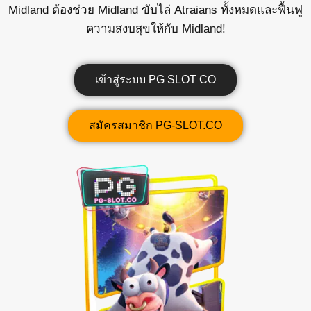
Midland ต้องช่วย Midland ขับไล่ Atraians ทั้งหมดและฟื้นฟู
ความสงบสุขให้กับ Midland!
เข้าสู่ระบบ PG SLOT CO
สมัครสมาชิก PG-SLOT.CO