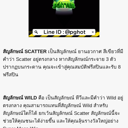
สัญลักษณ์ SCATTER
เป็นสัญลักษณ์ ยานอวกาศ สีเขียวที่มี
คำว่า Scatter อยู่ตรงกลาง หากสัญลักษณ์กระจาย 3 ตัว
ปรากฏบนกระดาน คุณจะเข้าสู่คุณสมบัติฟรีสปินและรับ 8
ฟรีสปิน
สัญลักษณ์ WILD
คือ เป็นสัญลักษณ์ ทีวีและมีคำว่า Wild อยู่
ตรงกลาง คุณสามารถแทนที่สัญลักษณ์ Wild สำหรับ
สัญลักษณ์ใดก็ได้ ยกเว้นสัญลักษณ์ Scatter สัญลักษณ์นี้จะ
ช่วยให้คุณชนะได้ง่ายขึ้น และให้คุณลุ้นรางวัลใหญ่อย่าง