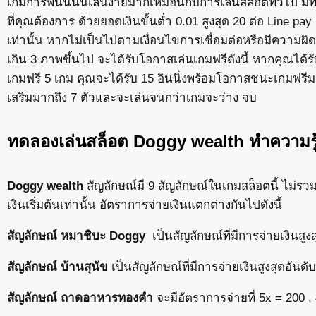
เกมการพนันนั้นเล่นง่ายมากเหมือนกับการเล่นสล็อตทั่วไป มีทั
ที่คุณต้องการ ด้วยยอดเงินขั้นต่ำ 0.01 สูงสุด 20 ต่อ Line pa
เท่านั้น หากไม่เป็นไปตามเงื่อนไขการเชื่อมต่อหรือมีความผ
เกิน 3 ภาพขึ้นไป จะได้รับโอกาสเล่นเกมฟรีดังนี้ หากคุณได้รั
เกมฟรี 5 เกม คุณจะได้รับ 15 อินนิ่งพร้อมโอกาสชนะเกมฟรีมาก
เสริมมากถึง 7 ตัวและจะเล่นจนกว่าเกมจะว่าง จบ
ทดลองเล่นสล็อต Doggy wealth ทำความรู้จ
Doggy wealth
สัญลักษณ์มี 9 สัญลักษณ์ในเกมสล็อตนี้ ไม่รว
เงินเริ่มต้นเท่านั้น อัตราการจ่ายเงินแตกต่างกันไปดังนี้
สัญลักษณ์ หมาชิบะ Doggy
เป็นสัญลักษณ์ที่มีการจ่ายเงินสูง
สัญลักษณ์ บ้านสุนัข
เป็นสัญลักษณ์ที่มีการจ่ายเงินสูงสุดอันด
สัญลักษณ์ ถาดอาหารทองคำ
จะมีอัตราการจ่ายที่ 5x = 200 ,