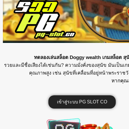
ทดลองเล่นสล็อต Doggy wealth เกมสล็อต สุนัขแห
รวยและมีชื่อเสียงได้เช่นกัน? ความมั่งคั่งของสุนัข มันเป็
คุณภาพสูง เช่น สุนัขที่เคลื่อนที่อยู่หน้าพระรา
หากคุณส
เข้าสู่ระบบ PG SLOT CO