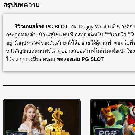
สรุปบทความ
รีวิวเกมสล็อต PG SLOT
เกม Doggy Wealth มี 5 วงล้อแ
กระดูกทองคำ. บ้านสุนัขแฟนซี ถุงทองเต็มใบ สีสันสดใส สี่ใบ
อยู่ วัตถุประสงค์ของสัญลักษณ์นี้คือช่วยให้ผู้เล่นทำคอมโ
หวังสัญลักษณ์เกมฟรีได้ ดูอย่างน้อยสามที่ใดก็ได้เพื่อเปิด
ไว้จนกว่าจะสิ้นสุดรอบ
ทดลองเล่น PG SLOT