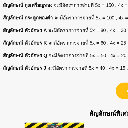
สั
ญลักษณ์ ถุงเหรียญทอง
จะมีอัตราการจ่ายที่ 5x = 150 , 4x 
สั
ญลักษณ์ กระดูกทองคำ
จะมีอัตราการจ่ายที่ 5x = 100 , 4x 
สัญลักษณ์ ตัวอักษร A
จะมีอัตราการจ่ายที่ 5x = 80 , 4x = 30
สัญลักษณ์ ตัวอักษร K
จะมีอัตราการจ่ายที่ 5x = 60 , 4x = 25
สัญลักษณ์ ตัวอักษร Q
จะมีอัตราการจ่ายที่ 5x = 50 , 4x = 20
สัญลักษณ์ ตัวอักษร J
จะมีอัตราการจ่ายที่ 5x = 40 , 4x = 15
สัญลักษณ์พิเ