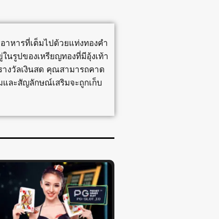
ามอาหารที่เต็มไปด้วยแท่งทองคำ
ในรูปของเหรียญทองที่มีอุ้งเท้า
งมีรางวัลเงินสด คุณสามารถคาด
ามและสัญลักษณ์เสริมจะถูกเก็บ