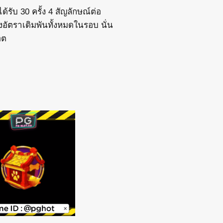
รับ 30 ครั้ง 4 สัญลักษณ์ต่อ
องอัตราเดิมพันทั้งหมดในรอบ นั่น
อต