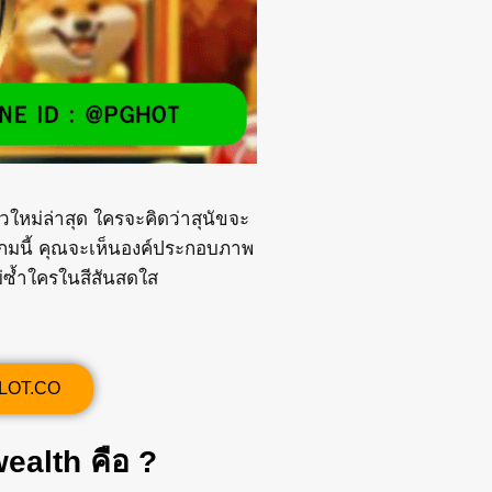
ใหม่ล่าสุด ใครจะคิดว่าสุนัขจะ
นเกมนี้ คุณจะเห็นองค์ประกอบภาพ
ไม่ซ้ำใครในสีสันสดใส
SLOT.CO
ealth คือ ?