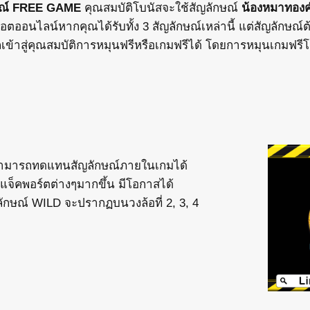
ษณ์ FREE GAME
คุณสมบัติโบนัสจะใช้สัญลักษณ์
น้องหมาทอง
็อตออนไลน์หากคุณได้รับทั้ง 3 สัญลักษณ์เหล่านี้ แต่สัญลักษณ์ต้อ
ข้าสู่คุณสมบัติการหมุนฟรีหรือเกมฟรีได้ โดยการหมุนเกมฟรี
สามารถทดแทนสัญลักษณ์ภายในเกมได้
ะแจ็คพอร์ตต่างๆมากขึ้น มีโอกาสได้
ักษณ์ WILD จะปรากฏบนวงล้อที่ 2, 3, 4