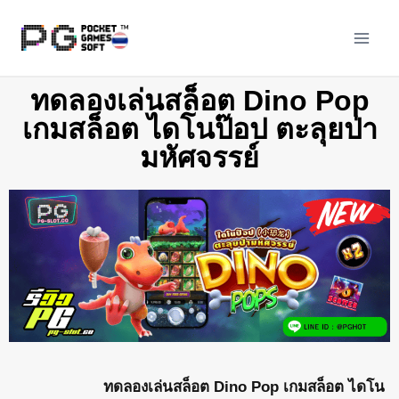
ทดลองเล่นสล็อต Dino Pop
เกมสล็อต ไดโนป๊อป ตะลุยป่า
มหัศจรรย์
ทดลองเล่นสล็อต Dino Pop เกมสล็อต ไดโน