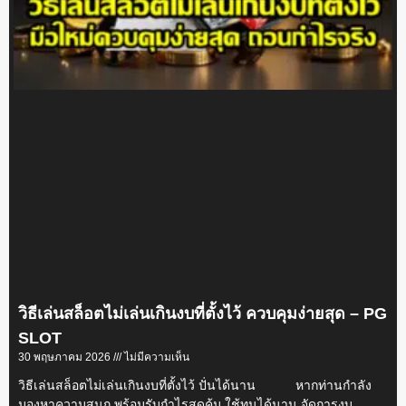
วิธีเล่นสล็อตไม่เล่นเกินงบที่ตั้งไว้ ควบคุมง่ายสุด – PG
SLOT
30 พฤษภาคม 2026
ไม่มีความเห็น
วิธีเล่นสล็อตไม่เล่นเกินงบที่ตั้งไว้ ปั่นได้นาน หากท่านกำลัง
มองหาความสนุก พร้อมรับกำไรสุดคุ้ม ใช้ทุนได้นาน จัดการงบ