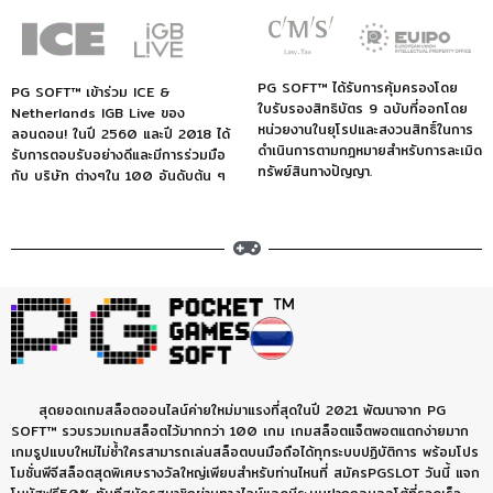
PG SOFT™ ได้รับการคุ้มครองโดย
PG SOFT™ เข้าร่วม ICE &
ใบรับรองสิทธิบัตร 9 ฉบับที่ออกโดย
Netherlands IGB Live ของ
หน่วยงานในยุโรปและสงวนสิทธิ์ในการ
ลอนดอน! ในปี 2560 และปี 2018 ได้
ดำเนินการตามกฎหมายสำหรับการละเมิด
รับการตอบรับอย่างดีและมีการร่วมมือ
ทรัพย์สินทางปัญญา.
กับ บริษัท ต่างๆใน 100 อันดับต้น ๆ
สุดยอดเกมสล็อตออนไลน์ค่ายใหม่มาแรงที่สุดในปี 2021 พัฒนาจาก PG
SOFT™ รวบรวมเกมสล็อตไว้มากกว่า 100 เกม เกมสล็อตแจ็ตพอตแตกง่ายมาก
เกมรูปแบบใหม่ไม่ซ้ำใครสามารถเล่นสล็อตบนมือถือได้ทุกระบบปฏิบัติการ พร้อมโปร
โมชั่นพีจีสล็อตสุดพิเศษรางวัลใหญ่เพียบสำหรับท่านไหนที่ สมัครPGSLOT วันนี้ แจก