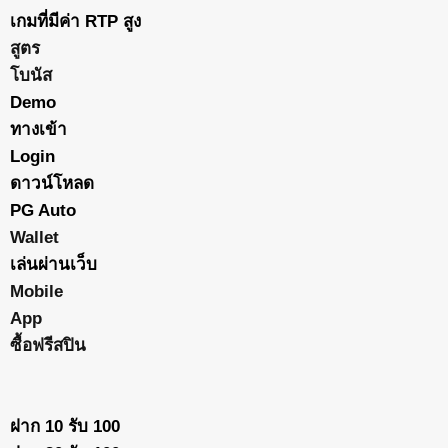
เกมที่มีค่า RTP สูง
สูตร
โบนัส
Demo
ทางเข้า
Login
ดาวน์โหลด
PG Auto
Wallet
เล่นผ่านเว็บ
Mobile
App
ซื้อฟรีสปิน
ฝาก 10 รับ 100