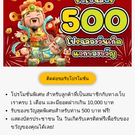
ติดต่อขอรับโปรโมชั่น
โปรโมชั่นพิเศษ สำหรับลูกค้าที่เป็นสมาชิกกับทางเว็บ
เราครบ 1 เดือน และมียอดฝากเกิน 10,000 บาท
รับของขวัญสุดพิเศษสำหรับท่าน 500 บาท ฟรี!
แสดงบัตรประชาชน ใน วันเกิดรับเครดิตฟรีเพื่อรับของ
ขวัญของคุณได้เลย!