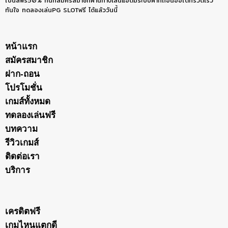
โบนัสฟรี50% ทันทีสมัครสมาชิกผ่านทางไลน์แอดมีระบบฝากถอนออโต้ที่รวดเร็ว
ทันใจ ทดลองเล่นPG SLOTฟรี ได้แล้ววันนี้
หน้าแรก
สมัครสมาชิก
ฝาก-ถอน
โปรโมชั่น
เกมส์ทั้งหมด
ทดลองเล่นฟรี
บทความ
รีวิวเกมส์
ติดต่อเรา
บริการ
เครดิตฟรี
เกมไหนแตกดี