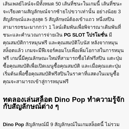
เส้นเพลย์ไลน์จะมีทั้งหมด 50 เส้นที่ชนะในเกมนี้ เส้นที่ชนะ
จะเรียงตามสัญลักษณ์จากซ้ายไปขวาเท่านั้น อย่างน้อย 3
สัญลักษณ์และสูงสุด 5 สัญลักษณ์ต้องเข้าแถว หนึ่งสปิน
สามารถชนะมากกว่า 1 ไลน์เดิมพันเพื่อพิจารณาเดิมพันที่
ชนะและคำนวณการจ่ายเงิน
PG SLOT โปรโมชั่น
มี
คุณสมบัติการหมุนฟรี และคุณสมบัติโบนัส หลังจากหมุน
สล็อตแล้ว เกมจะมีฟีเจอร์คอมโบเพื่อเพิ่มโอกาสในการหมุน
ฟรี เกมนี้มีคุณลักษณะใหม่ที่สามารถซื้อได้ฟรีสปิน แตะปุ่ม
ซื้อคุณสมบัติเพื่อเปิดเมนูซื้อคุณสมบัติ และเมื่อคุณแตะปุ่ม
เริ่มต้นเพื่อซื้อคุณสมบัติฟรีสปินในราคาที่แสดงในเมนูซื้อ
คุณจะสามารถเข้าสู่การหมุนฟรี
ทดลองเล่นสล็อต Dino Pop ทำความรู้จัก
กับสัญลักษณ์ต่าง ๆ
Dino Pop
สัญลักษณ์มี 9 สัญลักษณ์ในเกมสล็อตนี้ ไม่รวม