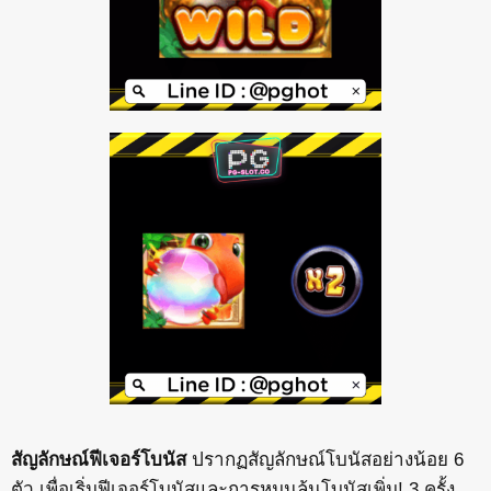
สัญลักษณ์
ฟีเจอร์โบนัส
ปรากฏสัญลักษณ์โบนัสอย่างน้อย 6
ตัว เพื่อเริ่มฟีเจอร์โบนัสและการหมุนลุ้นโบนัสเพิ่ม! 3 ครั้ง