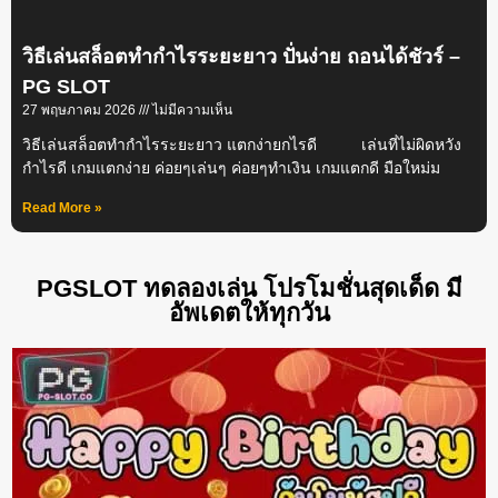
วิธีเล่นสล็อตทำกำไรระยะยาว ปั่นง่าย ถอนได้ชัวร์ –
PG SLOT
27 พฤษภาคม 2026
ไม่มีความเห็น
วิธีเล่นสล็อตทำกำไรระยะยาว แตกง่ายกไรดี เล่นที่ไม่ผิดหวัง
กำไรดี เกมแตกง่าย ค่อยๆเล่นๆ ค่อยๆทำเงิน เกมแตกดี มือใหม่ม
Read More »
PGSLOT ทดลองเล่น โปรโมชั่นสุดเด็ด มี
อัพเดตให้ทุกวัน