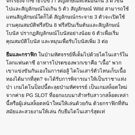
จะเรียงจากซ้ายไปขวา สัญลักษณ์ที่เหมือนกัน 3 ตัวขึ้น
ไปและสัญลักษณ์ไม่เกิน 5 ตัว สัญลักษณ์ Wild สามารถใช้
แทนสัญลักษณ์ใดก็ได้ สัญลักษณ์กระจาย 3 ตัวจะเปิดใช้
งานคุณสมบัติฟรีสปิน 8 ฟรีสปินเริ่มต้นและสัญลักษณ์
โบนัส ปรากฏสัญลักษณ์โบนัสอย่างน้อย 6 ตัวเพื่อเริ่ม
คุณสมบัติโบนัส และหมุนเพื่อรับโบนัสเพิ่ม 3 ต่อ
ธีมและกราฟิก
ในป่ามหัศจรรย์ที่เต็มไปด้วยไดโนเสาร์ใน
โลกแฟนตาซี อาหารโปรดของพวกเขาคือ “เนื้อ” พวก
เขาแข่งขันกันเองในการต่อสู้ ไดโนเสาร์ตัวไหนเก็บเนื้อ
ทองได้มากที่สุด? จะได้รับการพิจารณาให้เป็นราชาแห่ง
ป่า เกมไดโนป็อปนี้ตะลุยป่ามหัศจรรย์ เป็นเกมสล็อตใหม่
จากค่าย PG SLOT ที่ออกแบบมาสำหรับสาวกสล็อตเหล่า
นี้หรือผู้เล่นสล็อตหน้าใหม่ให้เล่นด้วยกัน ด้วยกราฟิกที่ทัน
สมัยและสวยงามให้เล่น กับธีมไดโนเสาร์สุดเท่