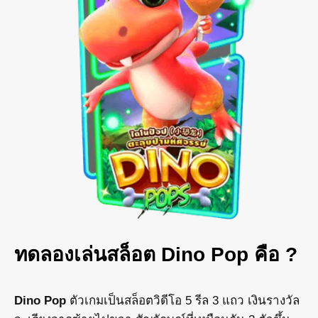
ทดลองเล่นสล็อต Dino Pop คือ ?
Dino Pop
ตัวเกมเป็นสล็อตวิดีโอ 5 รีล 3 แถว เงินรางวัล