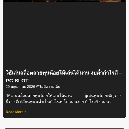
วิธีเล่นสล็อตสายทุนน้อยให้เล่นได้นาน งบต่ำกำไรดี –
PG SLOT
29 พฤษภาคม 2026
ไม่มีความเห็น
วิธีเล่นสล็อตสายทุนน้อยให้เล่นได้นาน ผู้เล่นทุนน้อยเชิญทาง
นี้ทางที่เปลี่ยนทุนนต่ำเป็นกำไรงบโต ถอนง่าย กำไรจริง ถอนจ
Read More »