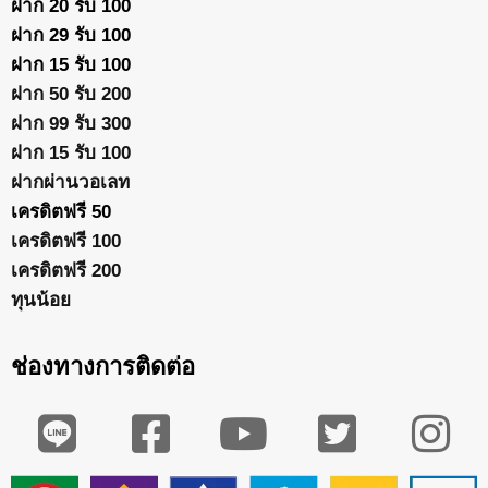
ฝาก 20 รับ 100
ฝาก 29 รับ 100
ฝาก 15 รับ 100
ฝาก 50 รับ 200
ฝาก 99 รับ 300
ฝาก 15 รับ 100
ฝากผ่านวอเลท
เครดิตฟรี 50
เครดิตฟรี 100
เครดิตฟรี 200
ทุนน้อย
ช่องทางการติดต่อ