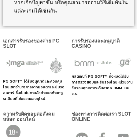
หากเกิดปัญหาขึ้น หรือคุณสามารถถามวิธีเดิมพันใน
แต่ละเกมได้เช่นกัน
เอกสารรับรองของค่าย PG
การรับรองและอนุญาติ
SLOT
CASINO
ผลิตภัณฑ์ PG SOFT™ ทั้งหมดได้รับ
PG SOFT™ ได้รับอนุญาติและควบคุม
การตรวจสอบและรับรองโดยหน่วยงาน
โดยเขตอำนาจศาลจากมอลตาและยิบรอ
รับรองคุณภาพระดับสากล BMM และ
ลสตาร์ ซึ่งเป็นไปตามข้อกำหนดด้านกฏ
GA.
ระเบียบที่เข้มงวดของยุโรป.
ความรับผิดชอบต่อสังคม
ช่องทางการติดต่อเรา SLOT
สล็อต ออนไลน์
ONLINE