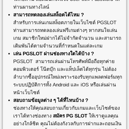
ท่านผานทางไลน์
สามารถทดลองเล่นสล็อตได้ไหม ?
สำหรับการเล่นเกมสล็อตภายในเว็บไซต์ PGSLOT
ท่านสามารถทดลองเล่นฟรีเกมต่างๆ หากสนใจเล่น
เกม สมาชิกใหม่ฝากได้ไม่จำกัดจำนวน และสามารถ
เดิมพันได้ตามจำนวนที่กำหนดในแต่ละเกม
เล่น PGSLOT ผ่านช่องทางใดได้บ้าง ?
PGSLOT สามารถเล่นผ่านโทรศัพท์มือถือทุกค่าย
คอมพิวเตอร์ โน๊ตบุ๊ก และแท็ปเล็ตได้ทุกรุ่น ไม่ต้อง
ลำบากซื้ออุปกรณ์ใหม่เพราะรองรับทุกแพลตฟอร์มทุก
ระบบปฏิบัติการทั้ง Android และ iOS หรือเล่นผ่าน
หน้าเว็บไซต์
สอบถามข้อมูลต่าง ๆ ได้ที่ไหนบ้าง ?
ช่องทางให้คุณสอบถามเกี่ยวกับเกมและเว็บไซต์ของ
เราได้ทางช่องทาง
สมัคร PG SLOT
ให้เราดูแลคุณ
อย่างใกล้ชิด คุณไม่ต้องกังวลกับการฝากและถอนเงิน