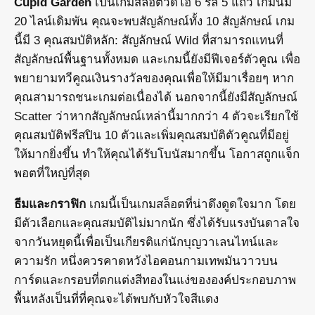
Cupid Garden
เป็นเกมสล็อตวิดีโอ 6 รีล 5 แถว เกมนี้มี
20 ไลน์เดิมพัน คุณจะพบสัญลักษณ์ทั้ง 10 สัญลักษณ์ เกม
นี้มี 3 คุณสมบัติหลัก: สัญลักษณ์ Wild ที่สามารถแทนที่
สัญลักษณ์พื้นฐานทั้งหมด และเกมนี้ยังมีฟีเจอร์ตัวคูณ เพื่อ
พยายามทวีคูณเงินรางวัลของคุณเพื่อให้มีมาเรื่อยๆ หาก
คุณสามารถชนะเกมต่อเนื่องได้ นอกจากนี้ยังมีสัญลักษณ์
Scatter ว่าหากสัญลักษณ์เหล่านี้มากกว่า 4 ตัวจะเรียกใช้
คุณสมบัติฟรีสปิน 10 ตัวและเพิ่มคุณสมบัติตัวคูณที่มีอยู่
ให้มากยิ่งขึ้น ทำให้คุณได้รับโบนัสมากขึ้น โอกาสถูกแจ็ก
พอตที่ใหญ่ที่สุด
ธีมและกราฟิก
เกมนี้เป็นเกมสล็อตที่น่าดึงดูดใจมาก โดย
มีตัวเลือกและคุณสมบัติไม่มากนัก ซึ่งได้รับแรงบันดาลใจ
จากวันหยุดนี้เพื่อเป็นเกียรติแก่นักบุญวาเลนไทน์และ
ความรัก หนึ่งควรคาดหวังไอคอนกามเทพมันวาวบน
การ์ดและกรอบที่ตกแต่งสีทองในแง่ขององค์ประกอบภาพ
พื้นหลังเป็นที่ที่คุณจะได้พบกับหัวใจสีแดง