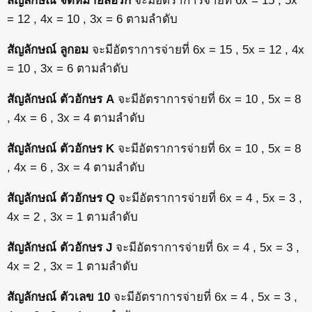
สัญ
ลักษณ์ จดหมายสื่อรัก
จะมีอัตราการจ่ายที่
6x = 15 , 5x
= 12 , 4x = 10 , 3x = 6 ตามลำดับ
สัญ
ลักษณ์ ลูกอม
จะมีอัตราการจ่ายที่
6x = 15 , 5x = 12 , 4x
= 10 , 3x = 6 ตามลำดับ
สัญลักษณ์ ตัวอักษร A
จะมีอัตราการจ่ายที่
6x = 10 , 5x = 8
, 4x = 6 , 3x = 4 ตามลำดับ
สัญลักษณ์ ตัวอักษร K
จะมีอัตราการจ่ายที่
6x = 10 , 5x = 8
, 4x = 6 , 3x = 4 ตามลำดับ
สัญลักษณ์ ตัวอักษร Q
จะมีอัตราการจ่ายที่
6x = 4 , 5x = 3 ,
4x = 2 , 3x = 1 ตามลำดับ
สัญลักษณ์ ตัวอักษร J
จะมีอัตราการจ่ายที่
6x = 4 , 5x = 3 ,
4x = 2 , 3x = 1 ตามลำดับ
สัญลักษณ์ ตัวเลข 10
จะมีอัตราการจ่ายที่
6x = 4 , 5x = 3 ,