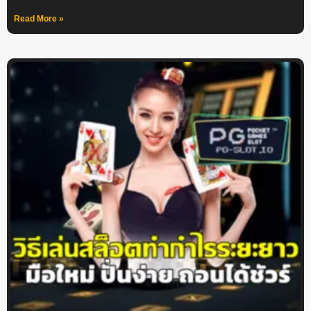
Read More »