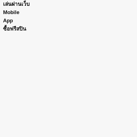
เล่นผ่านเว็บ
Mobile
App
ซื้อฟรีสปิน
ฝาก 10 รับ 100
ฝาก 20 รับ 100
ฝาก 29 รับ 100
ฝาก 15 รับ 100
ฝาก 50 รับ 200
ฝาก 99 รับ 300
ฝาก 15 รับ 100
ฝากผ่านวอเลท
เครดิตฟรี 50
เครดิตฟรี 100
เครดิตฟรี 200