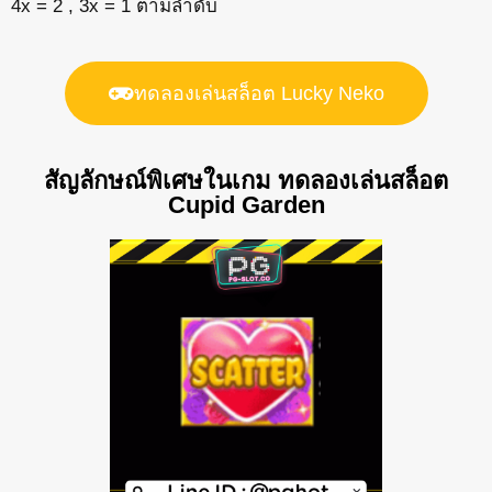
4x = 2 , 3x = 1 ตามลำดับ
ทดลองเล่นสล็อต Lucky Neko
สัญลักษณ์พิเศษในเกม ทดลองเล่นสล็อต
Cupid Garden