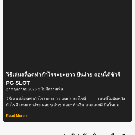
วิธีเล่นสล็อตทำกำไรระยะยาว ปั่นง่าย ถอนได้ชัวร์ –
PG SLOT
27 พฤษภาคม 2026
ไม่มีความเห็น
วิธีเล่นสล็อตทำกำไรระยะยาว แตกง่ายกไรดี เล่นที่ไม่ผิดหวัง
กำไรดี เกมแตกง่าย ค่อยๆเล่นๆ ค่อยๆทำเงิน เกมแตกดี มือใหม่ม
Read More »