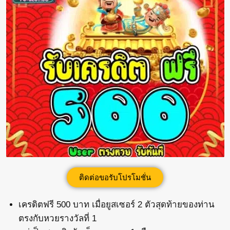
ติดต่อขอรับโปรโมชั่น
เครดิตฟรี 500 บาท เมื่อยูสเซอร์ 2 ตัวสุดท้ายของท่าน
ตรงกับหวยรางวัลที่ 1