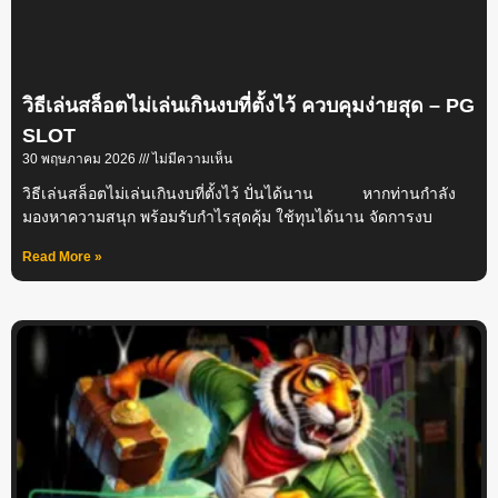
วิธีเล่นสล็อตไม่เล่นเกินงบที่ตั้งไว้ ควบคุมง่ายสุด – PG
SLOT
30 พฤษภาคม 2026
ไม่มีความเห็น
วิธีเล่นสล็อตไม่เล่นเกินงบที่ตั้งไว้ ปั่นได้นาน หากท่านกำลัง
มองหาความสนุก พร้อมรับกำไรสุดคุ้ม ใช้ทุนได้นาน จัดการงบ
Read More »