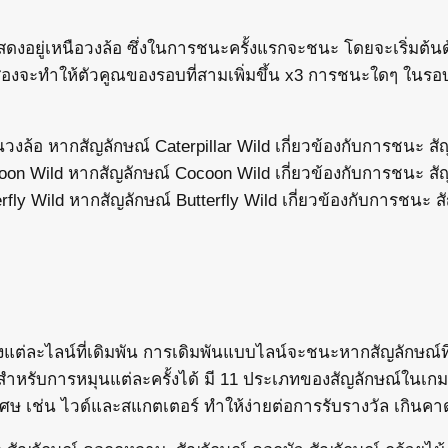
สดงอยู่เหนือวงล้อ ซึ่งในการชนะครั้งแรกจะชนะ โดยจะเริ่มต
งจะทำให้ตัวคูณของรอบที่สามเพิ่มขึ้น x3 การชนะใดๆ ในรอบที่
บนวงล้อ
หากสัญลักษณ์ Caterpillar Wild เกี่ยวข้องกับการชนะ สัญ
n Wild หากสัญลักษณ์ Cocoon Wild เกี่ยวข้องกับการชนะ สัญ
 Wild หากสัญลักษณ์ Butterfly Wild เกี่ยวข้องกับการชนะ สัญล
งแต่ละไลน์ที่เดิมพัน การเดิมพันแบบไลน์จะชนะหากสัญลักษณ์
ำหรับการหมุนแต่ละครั้งได้
มี 11 ประเภทของสัญลักษณ์ในเกมสล็อ
พิเศษ เช่น ไวด์และสแกตเตอร์ ทำให้ง่ายต่อการรับรางวัล เกินคา