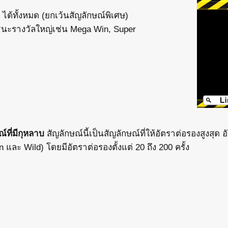
ๆ ได้ทั้งหมด (ยกเว้นสัญลักษณ์พิเศษ)
ชนะรางวัลใหญ่เช่น Mega Win, Super
์ที่มีกุหลาบ
สัญลักษณ์นี้เป็นสัญลักษณ์ที่ให้อัตราต่อรองสูงสุด อ
n และ Wild) โดยมีอัตราต่อรองตั้งแต่ 20 ถึง 200 ครั้ง