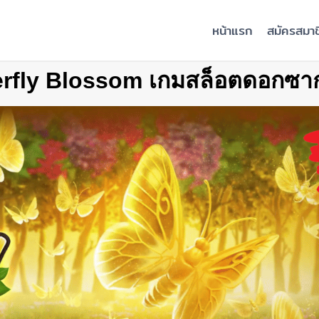
หน้าแรก
สมัครสมาช
rfly Blossom เกมสล็อตดอกซากุร