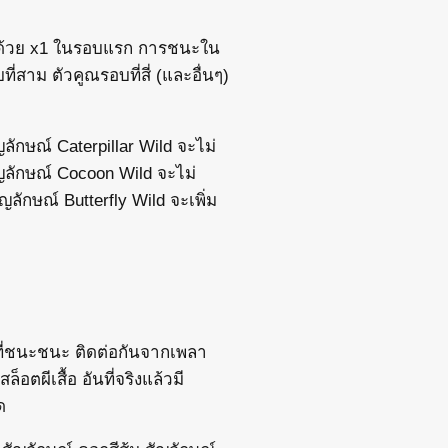
้นด้วย x1 ในรอบแรก การชนะใน
สาม ตัวคูณรอบที่สี่ (และอื่นๆ)
ลักษณ์ Caterpillar Wild จะไม่
ลักษณ์ Cocoon Wild จะไม่
ักษณ์ Butterfly Wild จะเพิ่ม
ที่ชนะชนะ ติดต่อกันจากเพลา
ตผีเสื้อ อันที่จริงแล้วมี
ด