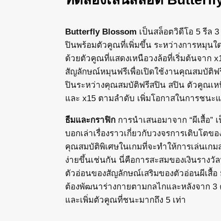
Butterfly Blossom
เป็นสล็อตวิดีโอ 5 รีล 3
ปินพร้อมตัวคูณที่เพิ่มขึ้น ระหว่างการหมุ
ด้วยตัวคูณที่แสดงเหนือวงล้อที่เริ่มต้นจา
สัญลักษณ์หมุนฟรีเพื่อเปิดใช้งานคุณสมบัติฟ
ปินระหว่างคุณสมบัติฟรีสปิน สปิน ตัวคูณเหน
และ x15 ตามลำดับ เพิ่มโอกาสในการชนะแบ
ธีมและกราฟิก
การนำเสนอมาจาก “ผีเสื้อ” เป
บอกเล่าเรื่องราวเกี่ยวกับวงจรการเติบโตของสิ่
คุณสมบัติพิเศษในเกมที่จะทำให้การเล่นเกมส
ง่ายขึ้นเช่นกัน นี่คือการสะสมของเงินรางวัลห
ตัวอ่อนของสัญลักษณ์เสริมของตัวอ่อนผีเสื้อ
ต้องพัฒนาร่างกายตามกลไกและหลังจาก 3 ครั้
และเพิ่มตัวคูณที่ชนะมากถึง 5 เท่า