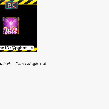
ันดับที่ 1 (ไม่รวมสัญลักษณ์