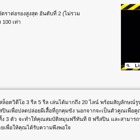
อัตราต่อรองสูงสุด อันดับที่ 2 (ไม่รวม
ง 100 เท่า
็อตวิดีโอ 3 รีล 5 รีล เล่นได้มากถึง 20 ไลน์ พร้อมสัญลักษณ์รู
ินเพื่อปลดปล่อยผีเสื้อที่ถูกคุมขัง นอกจากจะเป็นตัวคูณเพื่อคู
้ง 3 ตัว จะทำให้คุณสมบัติหมุนฟรีทันที 8 ฟรีสปิน และสามารถร
เพื่อให้คุณได้รับความพึงพอใจ