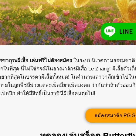
ะผีเสื้อ เล่นฟรีไม่ต้องสมัคร
ในระบบนิเวศตามธรรมชาติ กา
กในที่สุด นี่ไม่ใช่กรณีในอาณาจักรผีเสื้อ Le Zhang! ผีเสื้อตัวเ
ที่หายากที่สุดในบรรดาผีเสื้อทั้งหมด! ในตำนานเล่าว่าลึกเข้าไป
ี ภายในลูกพีชสีม่วงแต่ละเม็ดมียาเม็ดมงคล ว่ากันว่าถ้าตัวอ่อน
อแปดปีก ทำให้มีสิทธิ์เป็นราชินีผีเสื้อคนต่อไป!
สมัครสมาชิก PG-
ทดลองเล่นสล็อต Butterfl