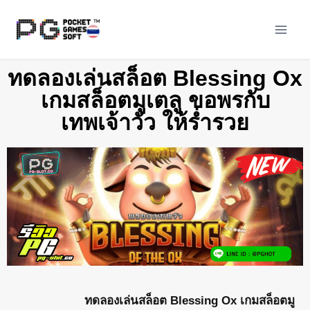
ทดลองเล่นสล็อต Blessing Ox
เกมสล็อตมูเตลู ขอพรกับ
เทพเจ้าวัว ให้ร่ำรวย
ทดลองเล่นสล็อต Blessing Ox เกมสล็อตมู