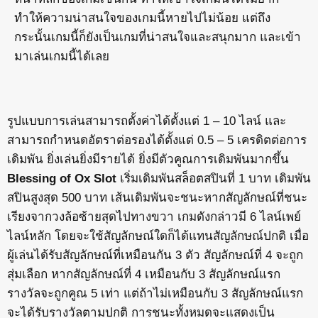
ทำให้ความน่าสนใจของเกมนี้หายไปไม่น้อย แต่ถึง
กระนั้นเกมนี้ก็ยังเป็นเกมที่น่าสนใจและสนุกมาก และเข้า
มาเล่นเกมนี้ได้เลย
รูปแบบการเล่นสามารถตั้งค่าได้ตั้งแต่ 1 – 10 ไลน์ และ
สามารถกำหนดอัตราต่อรองได้ตั้งแต่ 0.5 – 5 เครดิตต่อการ
เดิมพัน ยิ่งเล่นยิ่งมีรายได้ ยิ่งมีตัวคูณการเดิมพันมากขึ้น
Blessing of Ox Slot
เริ่มเดิมพันสล็อตสปินที่ 1 บาท เดิมพัน
สปินสูงสุด 500 บาท เส้นเดิมพันจะชนะหากสัญลักษณ์ที่ชนะ
เรียงจากวงล้อซ้ายสุดไปทางขวา เกมดังกล่าวมี 6 ไลน์เพย์
ไลน์หลัก โดยจะใช้สัญลักษณ์ใดก็ได้แทนสัญลักษณ์ปกติ เมื่อ
ผู้เล่นได้รับสัญลักษณ์ที่เหมือนกัน 3 ตัว สัญลักษณ์ที่ 4 จะถูก
สุ่มเลือก หากสัญลักษณ์ที่ 4 เหมือนกับ 3 สัญลักษณ์แรก
รางวัลจะถูกคูณ 5 เท่า แต่ถ้าไม่เหมือนกับ 3 สัญลักษณ์แรก
จะได้รับรางวัลตามปกติ การชนะทั้งหมดจะแสดงเป็น