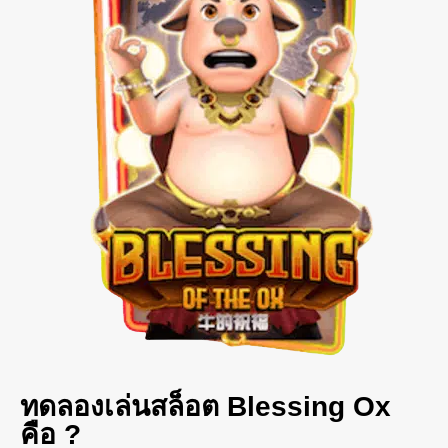
ทดลองเล่นสล็อต Blessing Ox
คือ ?