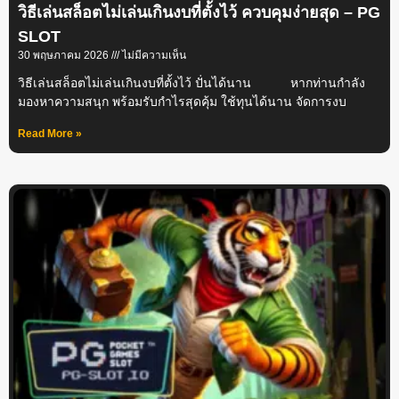
วิธีเล่นสล็อตไม่เล่นเกินงบที่ตั้งไว้ ควบคุมง่ายสุด – PG
SLOT
30 พฤษภาคม 2026
ไม่มีความเห็น
วิธีเล่นสล็อตไม่เล่นเกินงบที่ตั้งไว้ ปั่นได้นาน หากท่านกำลัง
มองหาความสนุก พร้อมรับกำไรสุดคุ้ม ใช้ทุนได้นาน จัดการงบ
Read More »