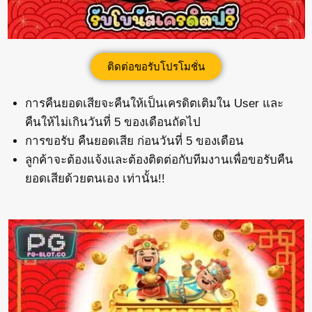
ติดต่อขอรับโปรโมชั่น
การคืนยอดเสียจะคืนให้เป็นเครดิตเติมใน User และ
คืนให้ไม่เกินวันที่ 5 ของเดือนถัดไป
การขอรับ คืนยอดเสีย ก่อนวันที่ 5 ของเดือน
ลูกค้าจะต้องแจ้งและต้องติดต่อกับทีมงานเพื่อขอรับคืน
ยอดเสียด้วยตนเอง เท่านั้น!!