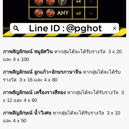
ภาพสัญลักษณ์ หมูอัศวิน
หากสุ่มได้จะได้รับรางวัล 3 x 20
และ 4 x 100
ภาพสัญลักษณ์ ลูกแก้ว+อักษรภาษาจีน
หากสุ่มได้จะได้รับ
รางวัล 3 x 16 และ 4 x 80
ภาพสัญลักษณ์ เครื่องรางสีทอง
หากสุ่มได้จะได้รับรางวัล 3
x 12 และ 4 x 60
ภาพสัญลักษณ์ น้ำวิเศษ
หากสุ่มได้จะได้รับรางวัล 3 x 10
และ 4 x 50