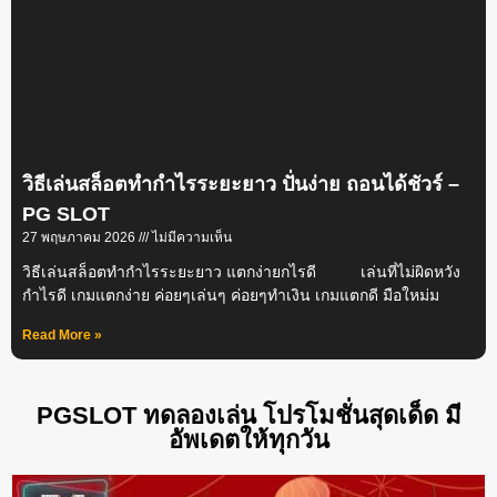
วิธีเล่นสล็อตทำกำไรระยะยาว ปั่นง่าย ถอนได้ชัวร์ –
PG SLOT
27 พฤษภาคม 2026
ไม่มีความเห็น
วิธีเล่นสล็อตทำกำไรระยะยาว แตกง่ายกไรดี เล่นที่ไม่ผิดหวัง
กำไรดี เกมแตกง่าย ค่อยๆเล่นๆ ค่อยๆทำเงิน เกมแตกดี มือใหม่ม
Read More »
PGSLOT ทดลองเล่น โปรโมชั่นสุดเด็ด มี
อัพเดตให้ทุกวัน