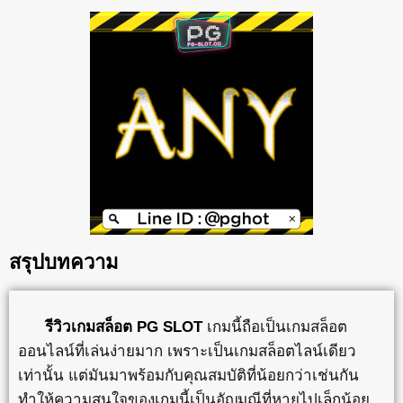
สรุปบทความ
รีวิวเกมสล็อต PG SLOT
เกมนี้ถือเป็นเกมสล็อต
ออนไลน์ที่เล่นง่ายมาก เพราะเป็นเกมสล็อตไลน์เดียว
เท่านั้น แต่มันมาพร้อมกับคุณสมบัติที่น้อยกว่าเช่นกัน
ทำให้ความสนใจของเกมนี้เป็นอัญมณีที่หายไปเล็กน้อย