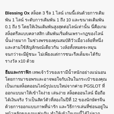
Blessing Ox
สล็อต 3 รีล 1 ไลน์ เกมนี้เล่นด้วยการเดิม
พัน 1 ไลน์ ระดับการเดิมพัน 1 ถึง 10 และขนาดเดิมพัน
0.1 ถึง 5 โดยให้เงินเดิมพันสูงสุดต่อไลน์เท่านั้น นี่คือเกม
สล็อตรีลแบบคลาสสิก เดิมพันเริ่มต้นเพราะกฎของไลน์
นั้นง่ายมาก ในช่วงพรของคุณสมบัติวัวเมื่อวงล้อที่หนึ่ง
และสามใช้สัญลักษณ์เดียวกัน วงล้อทั้งหมดจะหมุน
จนกว่าจะมีผู้ชนะ ไม่เพียงแต่การชนะรีลเต็มจะได้รับ
รางวัล x10 ด้วย
ธีมและกราฟิก
เทพเจ้าวัวของเรามีน้ำหนักอย่างแน่นอน
โดยการมาขอพรและอาจพอใจกับเงินในกระเป๋าของคุณ
เป็นเกมสล็อตออนไลน์รูปแบบใหม่จากค่าย PGSLOT ที่
ออกแบบมาให้เข้าใจง่าย เล่นง่าย สล็อตออนไลน์ มือถือ
ได้เงินจริง วัวเป็นสัตว์ตัวที่สองในปีที่ 12 ของนักษัตรจีน
ด้วยการออกแบบภาพที่น่ารัก และวิธีการเล่นที่ซ่อนอยู่ใน
หน้าหลักของเกมเช่นกัน ทำให้เข้าใจเกมนี้ได้ไม่ยาก