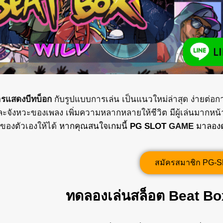
แสดงบีทบ็อก
กับรูปแบบการเล่น เป็นแนวใหม่ล่าสุด ง่ายต่อกา
งและจังหวะของเพลง เพิ่มความหลากหลายให้ชีวิต มีผู้เล่นมาก
็นของตัวเองให้ได้
หากคุณสนใจเกมนี้
PG SLOT
GAME
มาลองดู
สมัครสมาชิก PG-
ทดลองเล่นสล็อต Beat Box