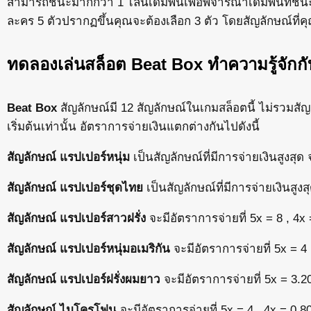
สามารถชนะมากกว่า 1 ไลน์เดิมพันเพื่อพิจารณาเดิมพันที่
ละคร 5 ตัวปรากฏขึ้นคุณจะต้องเลือก 3 ตัว โดยสัญลักษณ์ที่
ทดลองเล่นสล็อต Beat Box ทำความรู้จักกั
Beat Box
สัญลักษณ์มี 12 สัญลักษณ์ในเกมสล็อตนี้ ไม่รวมส
เริ่มต้นเท่านั้น อัตราการจ่ายเงินแตกต่างกันไปดังนี้
สัญลักษณ์ แรปเปอร์หนุ่ม
เป็นสัญลักษณ์ที่มีการจ่ายเงินสูงสุด
สัญลักษณ์
แรปเปอร์ชุดไทย
เป็นสัญลักษณ์ที่มีการจ่ายเงินสูง
สัญลักษณ์
แรปเปอร์สาวฝรั่ง
จะมีอัตราการจ่ายที่ 5x = 8 , 4x
สัญลักษณ์
แรปเปอร์หนุ่มอเมริกัน
จะมีอัตราการจ่ายที่ 5x = 4
สัญลักษณ์
แรปเปอร์ฝรั่งผมยาว
จะมีอัตราการจ่ายที่ 5x = 3.2
สัญลักษณ์ ไมโครโฟน
จะมีอัตราการจ่ายที่ 5x = 4 , 4x = 0.8