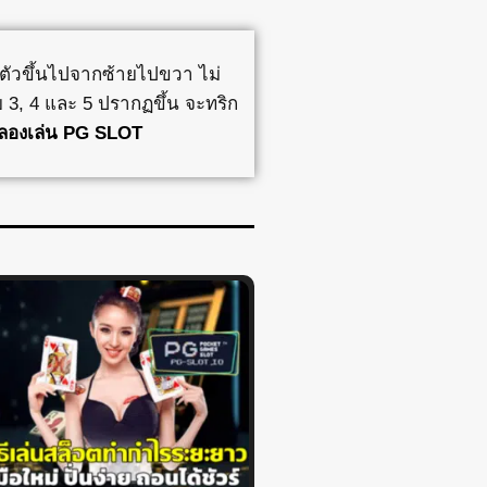
 3 ตัวขึ้นไปจากซ้ายไปขวา ไม่
 3, 4 และ 5 ปรากฏขึ้น จะทริก
ลองเล่น PG SLOT