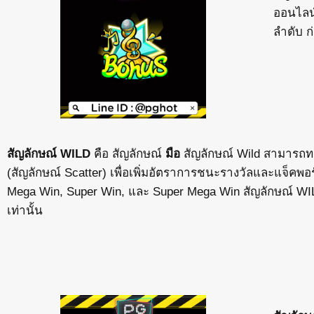
ออนไลน์
ลำดับ ก
สัญลักษณ์ WILD
คือ สัญลักษณ์
มือ
สัญลักษณ์ Wild สามารถท
(สัญลักษณ์ Scatter) เพื่อเพิ่มอัตราการชนะรางวัลและแจ็คพอร
Mega Win, Super Win, และ Super Mega Win
สัญลักษณ์ WIL
เท่านั้น