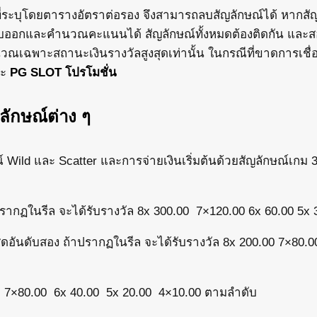
ี่ระบุโดยตารางอัตราต่อรอง จึงสามารถลบสัญลักษณ์ได้ หากสัญ
ลบออกและคำนวณคะแนนได้ สัญลักษณ์ทั้งหมดต้องติดกัน และ
ำนวณเฉพาะสถานะเงินรางวัลสูงสุดเท่านั้น ในกรณีที่ขาดการเชื
ฆะ
PG SLOT โปรโมชั่น
ลักษณ์ต่าง ๆ
ณ์ Wild และ Scatter
และการจ่ายเงินเริ่มต้นด้วยสัญลักษณ์เกม 3 
ถ้าปรากฏในรีล จะได้รับรางวัล 8x 300.00 7×120.00 6x 60.00 5
งสุดอันดับสอง
ถ้าปรากฏในรีล จะได้รับรางวัล 8x 200.00 7×80.0
0 7×80.00 6x 40.00 5x 20.00 4×10.00 ตามลำดับ