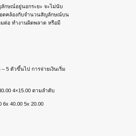
ลักษณ์อยู่นอกระยะ จะไม่นับ
สอดคล้องกับจำนวนสัญลักษณ์บน
่อมต่อ ทำงานผิดพลาด หรือมี
– 5 ตัวขึ้นไป การจ่ายเงินเริ่ม
x 30.00 4×15.00 ตามลำดับ
0 6x 40.00 5x 20.00