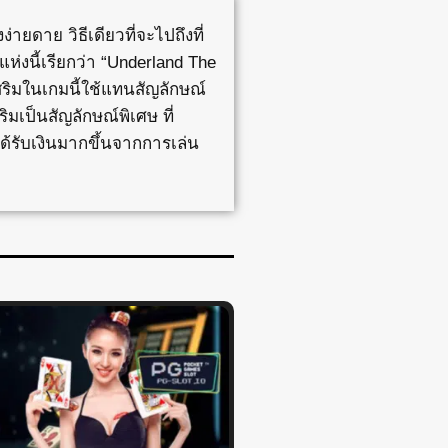
่ายดาย วิธีเดียวที่จะไปถึงที่
แห่งนี้เรียกว่า “Underland The
สริมในเกมนี้ใช้แทนสัญลักษณ์
ิมเป็นสัญลักษณ์พิเศษ ที่
ได้รับเงินมากขึ้นจากการเล่น