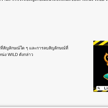
ี่สัญลักษณ์ใด ๆ และการลบสัญลักษณ์ที่
่ง WILD ดังกล่าว