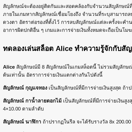
สัญลักษณ์จะต้องอยู่ติดกันและสอดคล้องกับจำนวนสัญลักษณ์ท
ภายในเกมหากสัญลักษณ์เชื่อมโยงถึง จำนวนที่ระบุสามารถ
ดวงตา อัตราต่อรองที่ตั้งไว้ การลบสัญลักษณ์แต่ละครั้งจะค
อาการผิดปกติอื่น ๆ เกมและการจ่ายเงินทั้งหมดจะถือเป็นโม
ทดลองเล่นสล็อต Alice ทำความรู้จักกับสัญ
Alice
สัญลักษณ์มี 8 สัญลักษณ์ในเกมสล็อตนี้ ไม่รวมสัญลักษ
ต้นเท่านั้น อัตราการจ่ายเงินแตกต่างกันไปดังนี้
สัญลักษณ์ กุญแจทอง
เป็นสัญลักษณ์ที่มีการจ่ายเงินสูงสุด 
สัญลักษณ์ กาน้ำลายดอกไม้
เป็นสัญลักษณ์ที่มีการจ่ายเงินสู
4×10.00
ตามลำดับ
สัญลักษณ์ นาฬิกา
ถ้าปรากฏในรีล จะได้รับรางวัล 8x 200.0