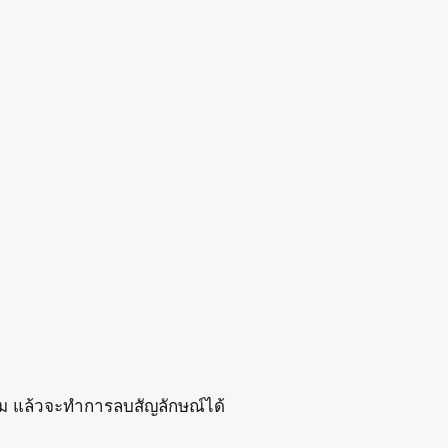
ม แล้วจะทำการลบสัญลักษณ์ได้