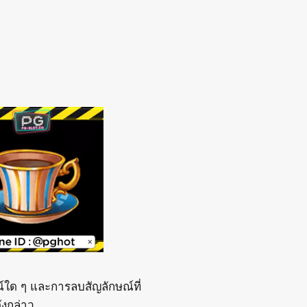
ณ์ใด ๆ และการลบสัญลักษณ์ที่
งกล่าว