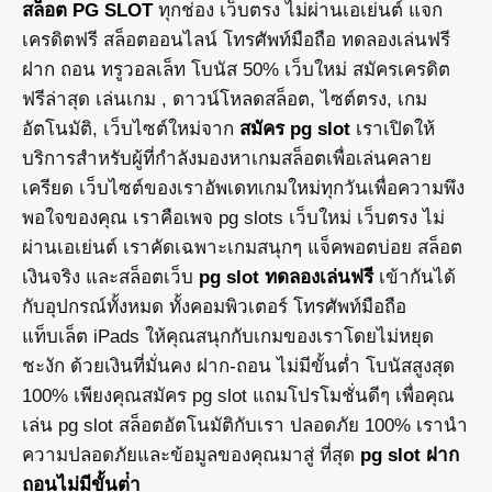
สล็อต PG SLOT
ทุกช่อง เว็บตรง ไม่ผ่านเอเย่นต์ แจก
เครดิตฟรี สล็อตออนไลน์ โทรศัพท์มือถือ ทดลองเล่นฟรี
ฝาก ถอน ทรูวอลเล็ท โบนัส 50% เว็บใหม่ สมัครเครดิต
ฟรีล่าสุด เล่นเกม , ดาวน์โหลดสล็อต, ไซต์ตรง, เกม
อัตโนมัติ, เว็บไซต์ใหม่จาก
สมัคร pg slot
เราเปิดให้
บริการสำหรับผู้ที่กำลังมองหาเกมสล็อตเพื่อเล่นคลาย
เครียด เว็บไซต์ของเราอัพเดทเกมใหม่ทุกวันเพื่อความพึง
พอใจของคุณ เราคือเพจ pg slots เว็บใหม่ เว็บตรง ไม่
ผ่านเอเย่นต์ เราคัดเฉพาะเกมสนุกๆ แจ็คพอตบ่อย สล็อต
เงินจริง และสล็อตเว็บ
pg slot ทดลองเล่นฟรี
เข้ากันได้
กับอุปกรณ์ทั้งหมด ทั้งคอมพิวเตอร์ โทรศัพท์มือถือ
แท็บเล็ต iPads ให้คุณสนุกกับเกมของเราโดยไม่หยุด
ชะงัก ด้วยเงินที่มั่นคง ฝาก-ถอน ไม่มีขั้นต่ำ โบนัสสูงสุด
100% เพียงคุณสมัคร pg slot แถมโปรโมชั่นดีๆ เพื่อคุณ
เล่น pg slot สล็อตอัตโนมัติกับเรา ปลอดภัย 100% เรานำ
ความปลอดภัยและข้อมูลของคุณมาสู่ ที่สุด
pg slot ฝาก
ถอนไม่มีขั้นต่ํา