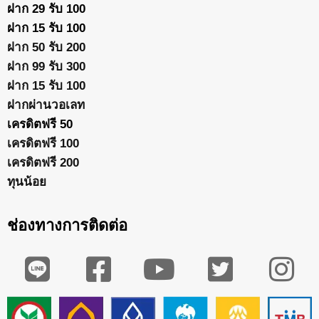
ฝาก 29 รับ 100
ฝาก 15 รับ 100
ฝาก 50 รับ 200
ฝาก 99 รับ 300
ฝาก 15 รับ 100
ฝากผ่านวอเลท
เครดิตฟรี 50
เครดิตฟรี 100
เครดิตฟรี 200
ทุนน้อย
ช่องทางการติดต่อ