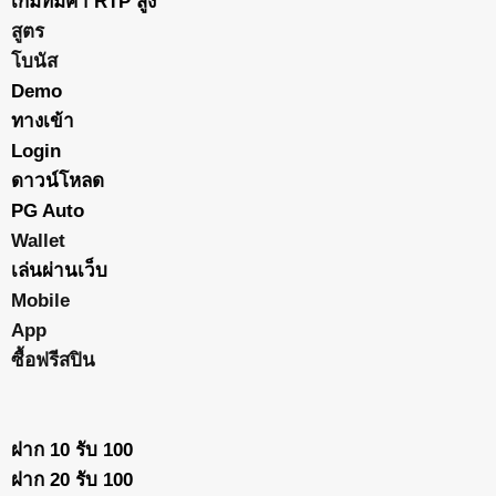
เกมที่มีค่า RTP สูง
สูตร
โบนัส
Demo
ทางเข้า
Login
ดาวน์โหลด
PG Auto
Wallet
เล่นผ่านเว็บ
Mobile
App
ซื้อฟรีสปิน
ฝาก 10 รับ 100
ฝาก 20 รับ 100