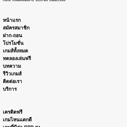
หน้าแรก
สมัครสมาชิก
ฝาก-ถอน
โปรโมชั่น
เกมส์ทั้งหมด
ทดลองเล่นฟรี
บทความ
รีวิวเกมส์
ติดต่อเรา
บริการ
เครดิตฟรี
เกมไหนแตกดี