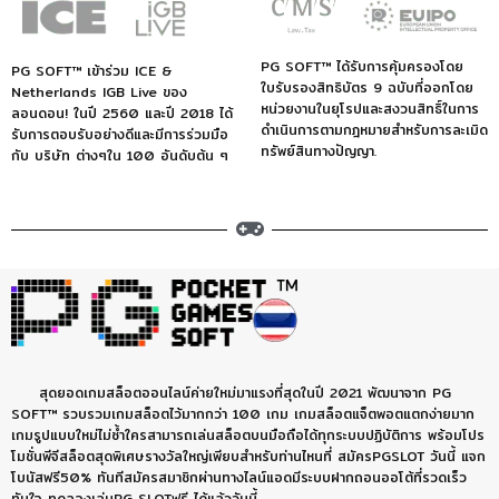
PG SOFT™ ได้รับการคุ้มครองโดย
PG SOFT™ เข้าร่วม ICE &
ใบรับรองสิทธิบัตร 9 ฉบับที่ออกโดย
Netherlands IGB Live ของ
หน่วยงานในยุโรปและสงวนสิทธิ์ในการ
ลอนดอน! ในปี 2560 และปี 2018 ได้
ดำเนินการตามกฎหมายสำหรับการละเมิด
รับการตอบรับอย่างดีและมีการร่วมมือ
ทรัพย์สินทางปัญญา.
กับ บริษัท ต่างๆใน 100 อันดับต้น ๆ
สุดยอดเกมสล็อตออนไลน์ค่ายใหม่มาแรงที่สุดในปี 2021 พัฒนาจาก PG
SOFT™ รวบรวมเกมสล็อตไว้มากกว่า 100 เกม เกมสล็อตแจ็ตพอตแตกง่ายมาก
เกมรูปแบบใหม่ไม่ซ้ำใครสามารถเล่นสล็อตบนมือถือได้ทุกระบบปฏิบัติการ พร้อมโปร
โมชั่นพีจีสล็อตสุดพิเศษรางวัลใหญ่เพียบสำหรับท่านไหนที่ สมัครPGSLOT วันนี้ แจก
โบนัสฟรี50% ทันทีสมัครสมาชิกผ่านทางไลน์แอดมีระบบฝากถอนออโต้ที่รวดเร็ว
ทันใจ ทดลองเล่นPG SLOTฟรี ได้แล้ววันนี้