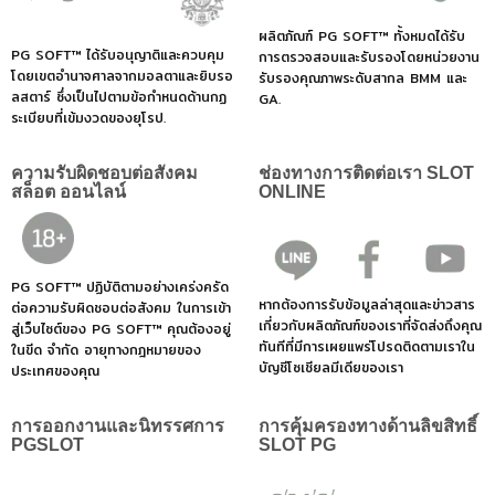
ผลิตภัณฑ์ PG SOFT™ ทั้งหมดได้รับ
PG SOFT™ ได้รับอนุญาติและควบคุม
การตรวจสอบและรับรองโดยหน่วยงาน
โดยเขตอำนาจศาลจากมอลตาและยิบรอ
รับรองคุณภาพระดับสากล BMM และ
ลสตาร์ ซึ่งเป็นไปตามข้อกำหนดด้านกฏ
GA.
ระเบียบที่เข้มงวดของยุโรป.
ความรับผิดชอบต่อสังคม
ช่องทางการติดต่อเรา SLOT
สล็อต ออนไลน์
ONLINE
PG SOFT™ ปฏิบัติตามอย่างเคร่งครัด
หากต้องการรับข้อมูลล่าสุดและข่าวสาร
ต่อความรับผิดชอบต่อสังคม ในการเข้า
เกี่ยวกับผลิตภัณฑ์ของเราที่จัดส่งถึงคุณ
สู่เว็บไซต์ของ PG SOFT™ คุณต้องอยู่
ทันทีที่มีการเผยแพร่โปรดติดตามเราใน
ในขีด จำกัด อายุทางกฎหมายของ
บัญชีโซเชียลมีเดียของเรา
ประเทศของคุณ
การออกงานและนิทรรศการ
การคุ้มครองทางด้านลิขสิทธิ์
PGSLOT
SLOT PG