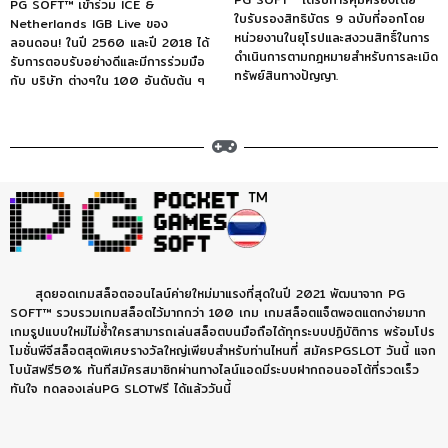
PG SOFT™ เข้าร่วม ICE &
ใบรับรองสิทธิบัตร 9 ฉบับที่ออกโดย
Netherlands IGB Live ของ
หน่วยงานในยุโรปและสงวนสิทธิ์ในการ
ลอนดอน! ในปี 2560 และปี 2018 ได้
ดำเนินการตามกฎหมายสำหรับการละเมิด
รับการตอบรับอย่างดีและมีการร่วมมือ
ทรัพย์สินทางปัญญา.
กับ บริษัท ต่างๆใน 100 อันดับต้น ๆ
สุดยอดเกมสล็อตออนไลน์ค่ายใหม่มาแรงที่สุดในปี 2021 พัฒนาจาก PG
SOFT™ รวบรวมเกมสล็อตไว้มากกว่า 100 เกม เกมสล็อตแจ็ตพอตแตกง่ายมาก
เกมรูปแบบใหม่ไม่ซ้ำใครสามารถเล่นสล็อตบนมือถือได้ทุกระบบปฏิบัติการ พร้อมโปร
โมชั่นพีจีสล็อตสุดพิเศษรางวัลใหญ่เพียบสำหรับท่านไหนที่ สมัครPGSLOT วันนี้ แจก
โบนัสฟรี50% ทันทีสมัครสมาชิกผ่านทางไลน์แอดมีระบบฝากถอนออโต้ที่รวดเร็ว
ทันใจ ทดลองเล่นPG SLOTฟรี ได้แล้ววันนี้