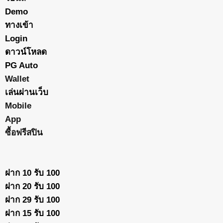
Demo
ทางเข้า
Login
ดาวน์โหลด
PG Auto
Wallet
เล่นผ่านเว็บ
Mobile
App
ซื้อฟรีสปิน
ฝาก 10 รับ 100
ฝาก 20 รับ 100
ฝาก 29 รับ 100
ฝาก 15 รับ 100