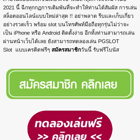
2021 นี้ ฉีกทุกกฏการเดิมพันที่จะทำให้ท่านได้สัมผัส การเล่น
สล็อตออนไลน์แบบใหม่ล่าสุด !! อย่าพลาด รีบและเก็บเกี่ยว
อย่างรวดเร็ว พร้อม slot บนโทรศัพท์มือถือทุกรุ่นไม่ว่าจะ
เป็น iPhone หรือ Android ติดตั้งง่าย อีกทั้งท่านสามารถเล่น
ผ่านหน้าเว็บได้เลย ยังสามารถทดลองเล่น PGSLOT
Slot แบบเครดิตฟรีๆ
สมัครสมาชิก
วันนี้ รับฟรีโบนัส