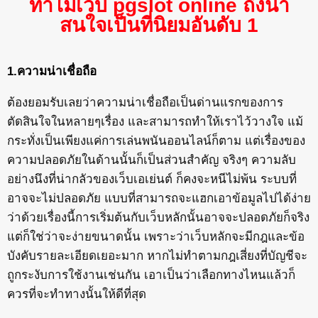
ทำไมเว็บ pgslot online ถึงน่า
สนใจเป็นที่นิยมอันดับ 1
1.ความน่าเชื่อถือ
ต้องยอมรับเลยว่าความน่าเชื่อถือเป็นด่านแรกของการ
ตัดสินใจในหลายๆเรื่อง และสามารถทำให้เราไว้วางใจ แม้
กระทั่งเป็นเพียงแค่การเล่นพนันออนไลน์ก็ตาม แต่เรื่องของ
ความปลอดภัยในด้านนั้นก็เป็นส่วนสำคัญ จริงๆ ความลับ
อย่างนึงที่น่ากลัวของเว็บเอเย่นต์ ก็คงจะหนีไม่พ้น ระบบที่
อาจจะไม่ปลอดภัย แบบที่สามารถจะแฮกเอาข้อมูลไปได้ง่าย
ว่าด้วยเรื่องนี้การเริ่มต้นกับเว็บหลักนั้นอาจจะปลอดภัยก็จริง
แต่ก็ใช่ว่าจะง่ายขนาดนั้น เพราะว่าเว็บหลักจะมีกฎและข้อ
บังคับรายละเอียดเยอะมาก หากไม่ทำตามกฎเสี่ยงที่บัญชีจะ
ถูกระงับการใช้งานเช่นกัน เอาเป็นว่าเลือกทางไหนแล้วก็
ควรที่จะทำทางนั้นให้ดีที่สุด