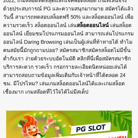
2022, เกมสล็อตที่ดีที่สุดและแจ็คพอตสล็อต เกมที่เล่นจริง
ด้วยประสบการณ์ PG และความสนุกมากมาย สมัครได้แล้ว
วันนี้ สามารถทดสอบสล็อตฟรี 50% และสล็อตออนไลน์ เพื่อ
ความรวดเร็ว สล็อตออนไลน์ เล่น
สล็อตออนไลน์
เล่นสล็อต
ออนไลน์ เยี่ยมชมโปรแกรมออนไลน์ สามารถเล่นโปรแกรม
ออนไลน์ Daring Browsing เล่นเป็นผู้เล่นที่ท้าทายได้ ทำไม
คนสมัยนี้มักถูกถามบ่อย? สมัครสมาชิกสมัครสล็อตไม่มีขั้น
ต่ำกับเรา ง่ายด้วยระบบอัตโนมัติ คลิกที่นี่เพื่อสมัครสมาชิก
บริการสะดวก รวดเร็ว กรอกรายละเอียดนิดหน่อยเล่นได้
สามารถสอบถามข้อมูลเพิ่มเติมกับเจ้าหน้าที่ได้ตลอด 24
ชม. มีโปรไหม? เล่นเกมสล็อตออนไลน์ได้และเกมสล็อต
เชื่องมาก เกมสล๊อตที่ไว้ใจได้ไม่มีสเต็ป