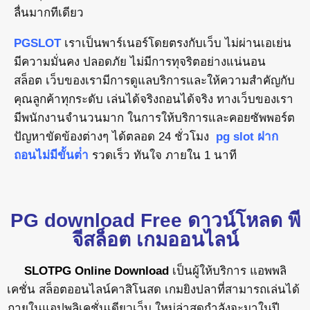
ลื่นมากทีเดียว
PGSLOT
เราเป็นพาร์เนอร์โดยตรงกับเว็บ ไม่ผ่านเอเย่น
มีความมั่นคง ปลอดภัย ไม่มีการทุจริตอย่างแน่นอน
สล็อต เว็บของเรามีการดูแลบริการและให้ความสำคัญกับ
คุณลูกค้าทุกระดับ เล่นได้จริงถอนได้จริง ทางเว็บของเรา
มีพนักงานจำนวนมาก ในการให้บริการและคอยซัพพอร์ต
ปัญหาขัดข้องต่างๆ ได้ตลอด 24 ชั่วโมง
pg slot ฝาก
ถอนไม่มีขั้นต่ํา
รวดเร็ว ทันใจ ภายใน 1 นาที
PG download Free ดาวน์โหลด พี
จีสล็อต เกมออนไลน์
SLOTPG Online Download
เป็นผู้ให้บริการ แอพพลิ
เคชั่น สล็อตออนไลน์คาสิโนสด เกมยิงปลาที่สามารถเล่นได้
ภายในแอปพลิเคชั่นเดียวเว็บ ใหม่ล่าสุดกำลังจะมาในปี