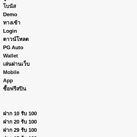
โบนัส
Demo
ทางเข้า
Login
ดาวน์โหลด
PG Auto
Wallet
เล่นผ่านเว็บ
Mobile
App
ซื้อฟรีสปิน
ฝาก 10 รับ 100
ฝาก 20 รับ 100
ฝาก 29 รับ 100