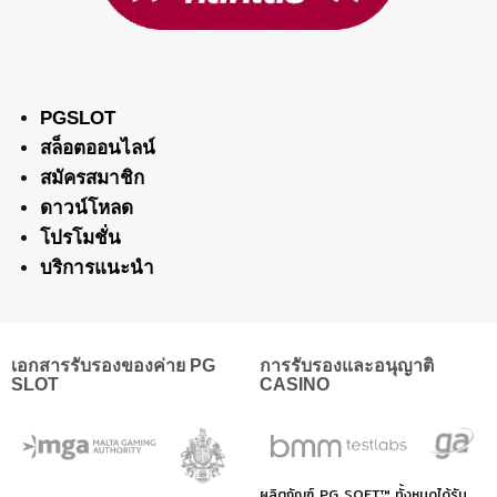
PGSLOT
สล็อตออนไลน์
สมัครสมาชิก
ดาวน์โหลด
โปรโมชั่น
บริการแนะนำ
เอกสารรับรองของค่าย PG
การรับรองและอนุญาติ
SLOT
CASINO
ผลิตภัณฑ์ PG SOFT™ ทั้งหมดได้รับ