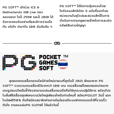
PG SOFT™ ได้รับการคุ้มครองโดย
PG SOFT™ เข้าร่วม ICE &
ใบรับรองสิทธิบัตร 9 ฉบับที่ออกโดย
Netherlands IGB Live ของ
หน่วยงานในยุโรปและสงวนสิทธิ์ในการ
ลอนดอน! ในปี 2560 และปี 2018 ได้
ดำเนินการตามกฎหมายสำหรับการละเมิด
รับการตอบรับอย่างดีและมีการร่วมมือ
ทรัพย์สินทางปัญญา.
กับ บริษัท ต่างๆใน 100 อันดับต้น ๆ
สุดยอดเกมสล็อตออนไลน์ค่ายใหม่มาแรงที่สุดในปี 2021 พัฒนาจาก PG
SOFT™ รวบรวมเกมสล็อตไว้มากกว่า 100 เกม เกมสล็อตแจ็ตพอตแตกง่ายมาก
เกมรูปแบบใหม่ไม่ซ้ำใครสามารถเล่นสล็อตบนมือถือได้ทุกระบบปฏิบัติการ พร้อมโปร
โมชั่นพีจีสล็อตสุดพิเศษรางวัลใหญ่เพียบสำหรับท่านไหนที่ สมัครPGSLOT วันนี้ แจก
โบนัสฟรี50% ทันทีสมัครสมาชิกผ่านทางไลน์แอดมีระบบฝากถอนออโต้ที่รวดเร็ว
ทันใจ ทดลองเล่นPG SLOTฟรี ได้แล้ววันนี้