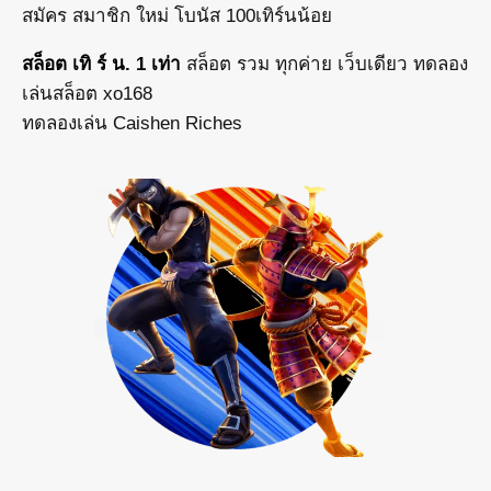
สมัคร สมาชิก ใหม่ โบนัส 100เทิร์นน้อย
สล็อต เทิ ร์ น. 1 เท่า
สล็อต รวม ทุกค่าย เว็บเดียว ทดลอง
เล่นสล็อต xo168
ทดลองเล่น Caishen Riches