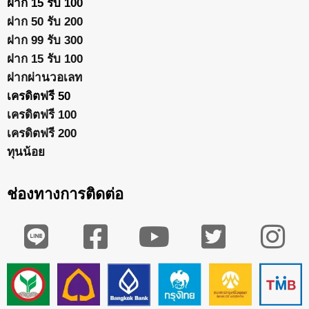
ฝาก 15 รับ 100
ฝาก 50 รับ 200
ฝาก 99 รับ 300
ฝาก 15 รับ 100
ฝากผ่านวอเลท
เครดิตฟรี 50
เครดิตฟรี 100
เครดิตฟรี 200
ทุนน้อย
ช่องทางการติดต่อ