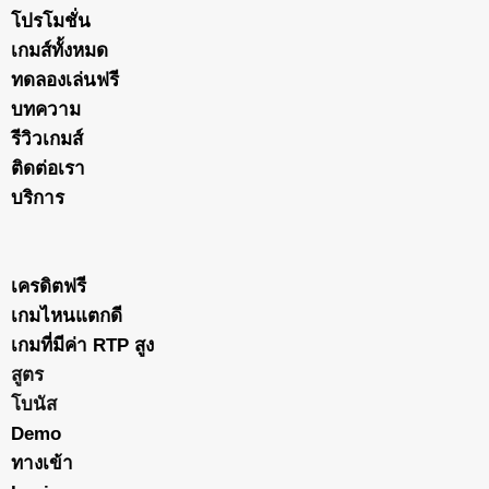
โปรโมชั่น
เกมส์ทั้งหมด
ทดลองเล่นฟรี
บทความ
รีวิวเกมส์
ติดต่อเรา
บริการ
เครดิตฟรี
เกมไหนแตกดี
เกมที่มีค่า RTP สูง
สูตร
โบนัส
Demo
ทางเข้า