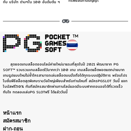
ทรัพย์สินทางปัญญา.
กับ บริษัท ต่างๆใน 100 อันดับต้น ๆ
สุดยอดเกมสล็อตออนไลน์ค่ายใหม่มาแรงที่สุดในปี 2021 พัฒนาจาก PG
SOFT™ รวบรวมเกมสล็อตไว้มากกว่า 100 เกม เกมสล็อตแจ็ตพอตแตกง่ายมาก
เกมรูปแบบใหม่ไม่ซ้ำใครสามารถเล่นสล็อตบนมือถือได้ทุกระบบปฏิบัติการ พร้อมโปร
โมชั่นพีจีสล็อตสุดพิเศษรางวัลใหญ่เพียบสำหรับท่านไหนที่ สมัครPGSLOT วันนี้ แจก
โบนัสฟรี50% ทันทีสมัครสมาชิกผ่านทางไลน์แอดมีระบบฝากถอนออโต้ที่รวดเร็ว
ทันใจ ทดลองเล่นPG SLOTฟรี ได้แล้ววันนี้
หน้าแรก
สมัครสมาชิก
ฝาก-ถอน