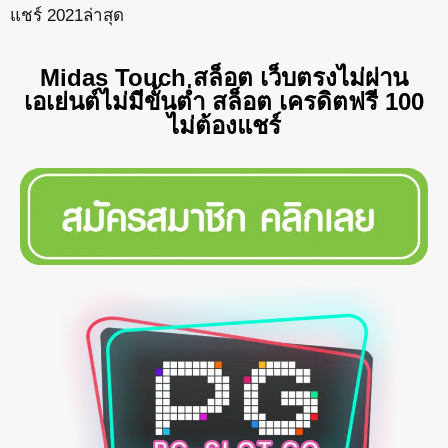
แชร์ 2021ล่าสุด
Midas Touch สล็อต เว็บตรงไม่ผ่าน
เอเย่นต์ไม่มีขั้นต่ำ สล็อต เครดิตฟรี 100
ไม่ต้องแชร์