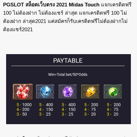
PGSLOT สล็อตเว็บตรง 2021
Midas Touch
แจกเครดิตฟรี
100 ไม่ต้องฝาก ไม่ต้องแชร์ ล่าสุด แจกเครดิตฟรี 100 ไม่
ต้องฝาก ล่าสุด2021 แค่สมัครก็รับเครดิตฟรีไม่ต้องฝากไม่
ต้องแชร์2021