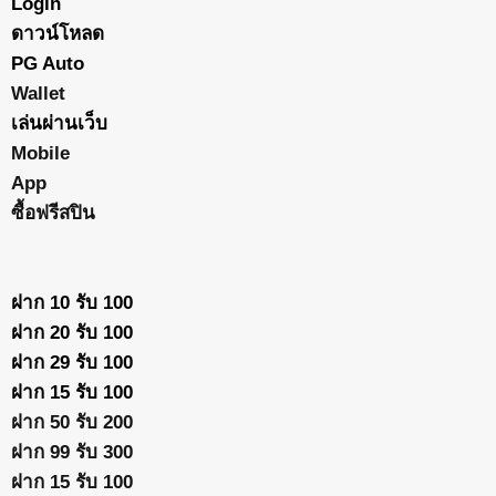
Login
ดาวน์โหลด
PG Auto
Wallet
เล่นผ่านเว็บ
Mobile
App
ซื้อฟรีสปิน
ฝาก 10 รับ 100
ฝาก 20 รับ 100
ฝาก 29 รับ 100
ฝาก 15 รับ 100
ฝาก 50 รับ 200
ฝาก 99 รับ 300
ฝาก 15 รับ 100