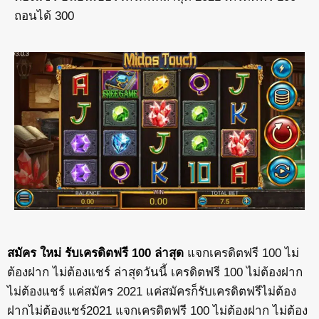
ถอนได้ 300
สมัคร ใหม่ รับเครดิตฟรี 100 ล่าสุด
แจกเครดิตฟรี 100 ไม่
ต้องฝาก ไม่ต้องแชร์ ล่าสุดวันนี้ เครดิตฟรี 100 ไม่ต้องฝาก
ไม่ต้องแชร์ แค่สมัคร 2021 แค่สมัครก็รับเครดิตฟรีไม่ต้อง
ฝากไม่ต้องแชร์2021 แจกเครดิตฟรี 100 ไม่ต้องฝาก ไม่ต้อง