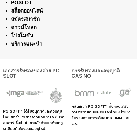
PGSLOT
สล็อตออนไลน์
สมัครสมาชิก
ดาวน์โหลด
โปรโมชั่น
บริการแนะนำ
เอกสารรับรองของค่าย PG
การรับรองและอนุญาติ
SLOT
CASINO
ผลิตภัณฑ์ PG SOFT™ ทั้งหมดได้รับ
PG SOFT™ ได้รับอนุญาติและควบคุม
การตรวจสอบและรับรองโดยหน่วยงาน
โดยเขตอำนาจศาลจากมอลตาและยิบรอ
รับรองคุณภาพระดับสากล BMM และ
ลสตาร์ ซึ่งเป็นไปตามข้อกำหนดด้านกฏ
GA.
ระเบียบที่เข้มงวดของยุโรป.