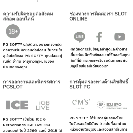
ความรับผิดชอบต่อสังคม
ช่องทางการติดต่อเรา SLOT
สล็อต ออนไลน์
ONLINE
PG SOFT™ ปฏิบัติตามอย่างเคร่งครัด
หากต้องการรับข้อมูลล่าสุดและข่าวสาร
ต่อความรับผิดชอบต่อสังคม ในการเข้า
เกี่ยวกับผลิตภัณฑ์ของเราที่จัดส่งถึงคุณ
สู่เว็บไซต์ของ PG SOFT™ คุณต้องอยู่
ทันทีที่มีการเผยแพร่โปรดติดตามเราใน
ในขีด จำกัด อายุทางกฎหมายของ
บัญชีโซเชียลมีเดียของเรา
ประเทศของคุณ
การออกงานและนิทรรศการ
การคุ้มครองทางด้านลิขสิทธิ์
PGSLOT
SLOT PG
PG SOFT™ ได้รับการคุ้มครองโดย
PG SOFT™ เข้าร่วม ICE &
ใบรับรองสิทธิบัตร 9 ฉบับที่ออกโดย
Netherlands IGB Live ของ
หน่วยงานในยุโรปและสงวนสิทธิ์ในการ
ลอนดอน! ในปี 2560 และปี 2018 ได้