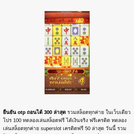
ยืนยัน otp ถอนได้ 300 ล่าสุด
รวมสล็อตทุกค่าย ในเว็บเดียว
โปร 100 ทดลองเล่นสล็อตฟรี ได้เงินจริง ฟรีเครดิต ทดลอง
เล่นสล็อตทุกค่าย superslot เครดิตฟรี 50 ล่าสุด วันนี้ รวม