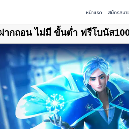
หน้าแรก
สมัครสมาช
กถอน ไม่มี ขั้นต่ำ ฟรีโบนัส1