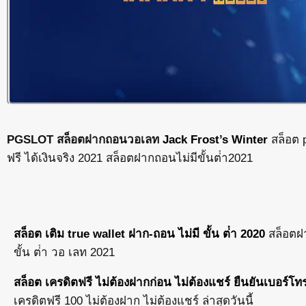
PGSLOT สล็อตฝากถอนวอเลท
Jack Frost’s Winter
สล็อต 
ฟรี ได้เงินจริง 2021 สล็อตฝากถอนไม่มีขั้นต่ํา2021
สล็อต เติม true wallet ฝาก-ถอน ไม่มี ขั้น ต่ํา 2020
สล็อตฝ
ขั้น ต่ํา วอ เลท 2021
สล็อต เครดิตฟรี ไม่ต้องฝากก่อน ไม่ต้องแชร์ ยืนยันเบอร์โทร
เครดิตฟรี 100 ไม่ต้องฝาก ไม่ต้องแชร์ ล่าสุดวันนี้