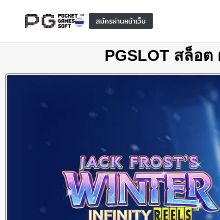
สมัครผ่านหน้าเว็บ
PGSLOT สล็อต ฝา