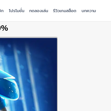
ิก
โปรโมชั่น
ทดลองเล่น
รีวิวเกมสล็อต
บทความ
00%