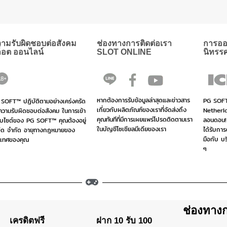
ามรับผิดชอบต่อสังคม
ช่องทางการติดต่อเรา
การอ
็อต ออนไลน์
SLOT ONLINE
นิทรร
หากต้องการรับข้อมูลล่าสุดและข่าวสาร
PG SOFT
SOFT™ ปฏิบัติตามอย่างเคร่งครัด
เกี่ยวกับผลิตภัณฑ์ของเราที่จัดส่งถึง
Netherl
ความรับผิดชอบต่อสังคม ในการเข้า
คุณทันทีที่มีการเผยแพร่โปรดติดตามเรา
ลอนดอน!
เว็บไซต์ของ PG SOFT™ คุณต้องอยู่
ในบัญชีโซเชียลมีเดียของเรา
ได้รับกา
ีด จำกัด อายุทางกฎหมายของ
มือกับ บ
ะเทศของคุณ
ๆ
ช่องทางก
เครดิตฟรี
ฝาก 10 รับ 100