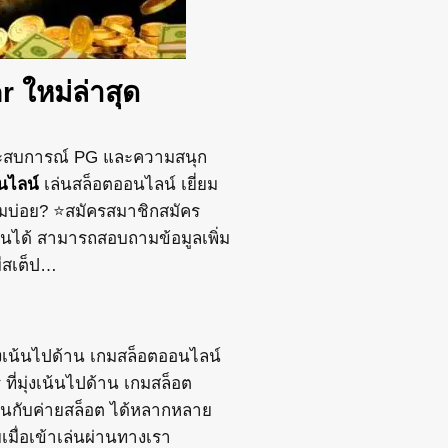
 ใหม่ล่าสุด
ยประสบการณ์ PG และความสนุก
นไลน์
เล่นสล็อตออนไลน์ เยี่ยม
มบ่อย? ⭐️สมัครสมาชิกสมัคร
เล่นได้ สามารถสอบถามข้อมูลเพิ่ม
มีสเต็ป…
มุ่งเน้นไปด้าน เกมสล็อตออนไลน์
ที่มุ่งเน้นไปด้าน เกมสล็อต
นกับค่ายสล็อต ได้หลากหลาย
เมื่อเข้าเล่นผ่านทางเรา