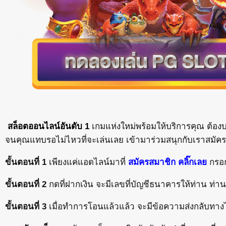
สล็อตออนไลน์อันดับ 1
เกมแห่งใหม่พร้อมให้บริการคุณ ต้อง
จนคุณแทบรอไม่ไหวที่จะเล่นเลย เข้ามาร่วมสนุกกับเราสมัครวัน
ขั้นตอนที่ 1
เพียงแค่แอดไลน์มาที่
สมัครสมาชิก คลิ๊กเลย
กรอก
ขั้นตอนที่ 2
กดที่ฝากเงิน จะมีเลขที่บัญชีธนาคารให้ท่าน ท่
ขั้นตอนที่ 3
เมื่อทำการโอนแล้วแล้ว จะมีข้อความส่งกลับทางไลน