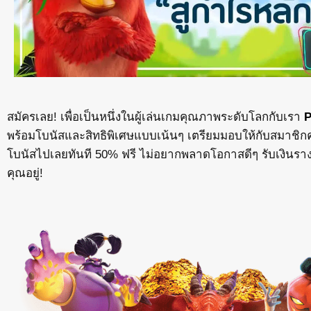
สมัครเลย! เพื่อเป็นหนึ่งในผู้เล่นเกมคุณภาพระดับโลกกับเรา
พร้อมโบนัสและสิทธิพิเศษแบบเน้นๆ เตรียมมอบให้กับสมาชิกคน
โบนัสไปเลยทันที 50% ฟรี ไม่อยากพลาดโอกาสดีๆ รับเงินราง
คุณอยู่!