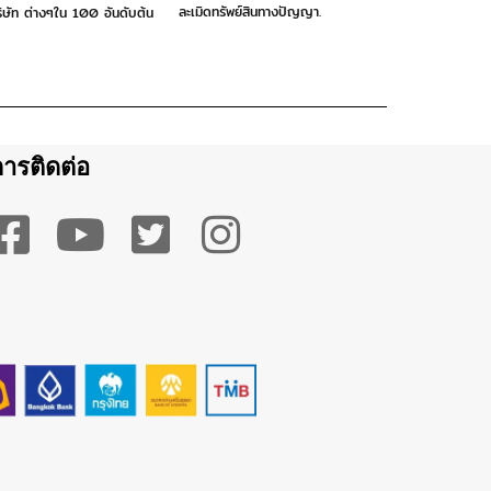
ละเมิดทรัพย์สินทางปัญญา.
ริษัท ต่างๆใน 100 อันดับต้น
ารติดต่อ