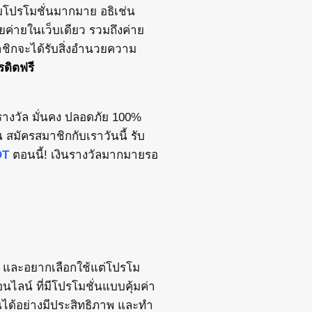
มโปรโมชั่นมากมาย อธิเช่น
ค่ายในเว็บเดียว รวมถึงค่าย
าชิกจะได้รับสิ่งอำนวยความ
รดิตฟรี
นรางวัล มั่นคง ปลอดภัย 100%
สมัครสมาชิกกับเราวันนี้ รับ
OT
ตอนนี้! เงินรางวัลมากมายรอ
ชอบ และอยากเลือกใช้แต่โปรโม
ออนไลน์ ที่มีโปรโมชั่นแบบคุ้มค่า
ได้อย่างมีประสิทธิภาพ และทำ