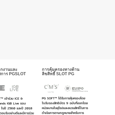
อกงานและ
การคุ้มครองทางด้าน
ศการ PGSLOT
ลิขสิทธิ์ SLOT PG
PG SOFT™ ได้รับการคุ้มครองโดย
™ เข้าร่วม ICE &
ใบรับรองสิทธิบัตร 9 ฉบับที่ออกโดย
ands IGB Live ของ
หน่วยงานในยุโรปและสงวนสิทธิ์ในการ
 ในปี 2560 และปี 2018
ดำเนินการตามกฎหมายสำหรับการ
รตอบรับอย่างดีและมีการร่วม