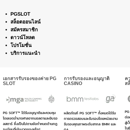
PGSLOT
สล็อตออนไลน์
สมัครสมาชิก
ดาวน์โหลด
โปรโมชั่น
บริการแนะนำ
เอกสารรับรองของค่าย PG
การรับรองและอนุญาติ
คว
SLOT
CASINO
สล
PG 
PG SOFT™ ได้รับอนุญาติและควบคุม
ผลิตภัณฑ์ PG SOFT™ ทั้งหมดได้รับ
ต่อ
โดยเขตอำนาจศาลจากมอลตาและยิบรอ
การตรวจสอบและรับรองโดยหน่วยงาน
สู่
ลสตาร์ ซึ่งเป็นไปตามข้อกำหนดด้านกฏ
รับรองคุณภาพระดับสากล BMM และ
ในข
ระเบียบที่เข้มงวดของยุโรป.
GA.