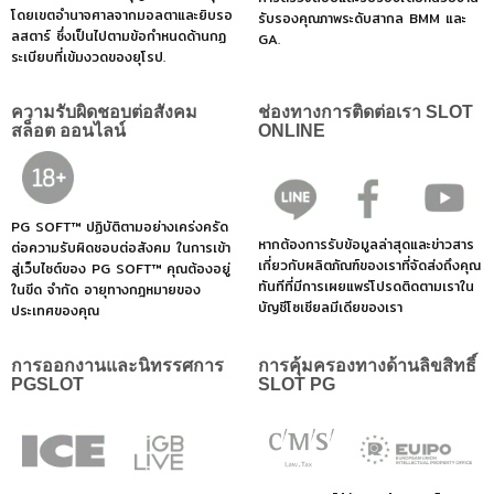
โดยเขตอำนาจศาลจากมอลตาและยิบรอ
รับรองคุณภาพระดับสากล BMM และ
ลสตาร์ ซึ่งเป็นไปตามข้อกำหนดด้านกฏ
GA.
ระเบียบที่เข้มงวดของยุโรป.
ความรับผิดชอบต่อสังคม
ช่องทางการติดต่อเรา SLOT
สล็อต ออนไลน์
ONLINE
PG SOFT™ ปฏิบัติตามอย่างเคร่งครัด
หากต้องการรับข้อมูลล่าสุดและข่าวสาร
ต่อความรับผิดชอบต่อสังคม ในการเข้า
เกี่ยวกับผลิตภัณฑ์ของเราที่จัดส่งถึงคุณ
สู่เว็บไซต์ของ PG SOFT™ คุณต้องอยู่
ทันทีที่มีการเผยแพร่โปรดติดตามเราใน
ในขีด จำกัด อายุทางกฎหมายของ
บัญชีโซเชียลมีเดียของเรา
ประเทศของคุณ
การออกงานและนิทรรศการ
การคุ้มครองทางด้านลิขสิทธิ์
PGSLOT
SLOT PG