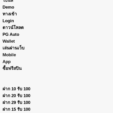
โบนัส
Demo
ทางเข้า
Login
ดาวน์โหลด
PG Auto
Wallet
เล่นผ่านเว็บ
Mobile
App
ซื้อฟรีสปิน
ฝาก 10 รับ 100
ฝาก 20 รับ 100
ฝาก 29 รับ 100
ฝาก 15 รับ 100