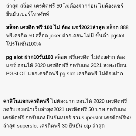
ล่าสุด สล็อต เครดิตฟรี 50 ไม่ต้องฝากก่อน ไม่ต้องแชร์
ยืนยันเบอร์โทรศัพท์
สล็อต เครดิต ฟรี 100 ไม่ ต้อง แชร์2021ล่าสุด
สล็อต 888
ฟรีเครดิต 50 สล็อต joker ฝาก-ถอน ไม่มี ขั้นต่ำ pgslot
โปรโมชั่น100%
pg slot ฝาก10รับ100
สล็อต ฟรีเครดิต ไม่ต้องฝาก ต้อง
แชร์ ถอนได้ 2020 เครดิตฟรี กดรับเอง 2021 ลงทะเบียน
PGSLOT แจกเครดิตฟรี pg slot เครดิตฟรี ไม่ต้องฝาก
คาสิโนแจกเครดิตฟรี
ไม่ต้องฝาก ถอนได้ 2020 เครดิตฟรี
กดรับเองหน้าเว็บล่าสุด2021 เครดิตฟรี 50 บาท กดรับเอง
เครดิตฟรี กดรับเอง ยืนยันเบอร์ รวมsuperslot เครดิตฟรี50
ล่าสุด superslot เครดิตฟรี 30 ยืนยัน otp ล่าสุด