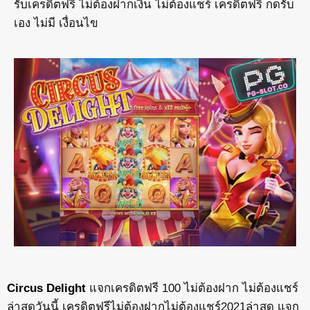
รับเครดิตฟรี ไม่ต้องฝากเงิน ไม่ต้องแชร์ เครดิตฟรี กดรับ
เอง ไม่มี เงื่อนไข
Circus Delight
แจกเครดิตฟรี 100 ไม่ต้องฝาก ไม่ต้องแชร์
ล่าสุดวันนี้ เครดิตฟรีไม่ต้องฝากไม่ต้องแชร์2021ล่าสุด แจก