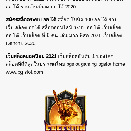
ออ โต้ รวมเว็บสล็อต ออ โต้ 2020
สมัครสล็อตระบบ ออ โต้
สล็อต โบนัส 100 ออ โต้ รวม
เว็บ สล็อต ออโต้ สล็อตออนไลน์ ระบบ ออ โต้ เว็บสล็อต
ออ โต้ เว็บสล็อต ที่ มี คน เล่น มาก ที่สุด 2021 เว็บสล็อต
แตกง่าย 2020
เว็บสล็อตยอดนิยม 2021
เว็บสล็อตอันดับ 1 ของโลก
สล็อตที่ดีที่สุดในประเทศไทย
pgslot gaming pgslot home
www.pg slot.com