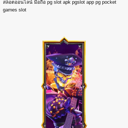
สล็อตออนไลน์ มือถือ pg slot apk pgslot app pg pocket
games slot