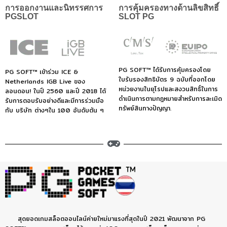
การออกงานและนิทรรศการ
การคุ้มครองทางด้านลิขสิทธิ์
PGSLOT
SLOT PG
PG SOFT™ ได้รับการคุ้มครองโดย
PG SOFT™ เข้าร่วม ICE &
ใบรับรองสิทธิบัตร 9 ฉบับที่ออกโดย
Netherlands IGB Live ของ
หน่วยงานในยุโรปและสงวนสิทธิ์ในการ
ลอนดอน! ในปี 2560 และปี 2018 ได้
ดำเนินการตามกฎหมายสำหรับการละเมิด
รับการตอบรับอย่างดีและมีการร่วมมือ
ทรัพย์สินทางปัญญา.
กับ บริษัท ต่างๆใน 100 อันดับต้น ๆ
สุดยอดเกมสล็อตออนไลน์ค่ายใหม่มาแรงที่สุดในปี 2021 พัฒนาจาก PG