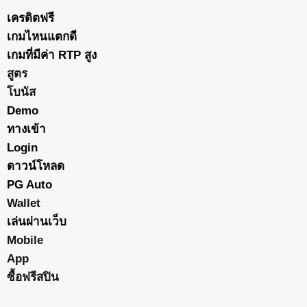
เครดิตฟรี
เกมไหนแตกดี
เกมที่มีค่า RTP สูง
สูตร
โบนัส
Demo
ทางเข้า
Login
ดาวน์โหลด
PG Auto
Wallet
เล่นผ่านเว็บ
Mobile
App
ซื้อฟรีสปิน