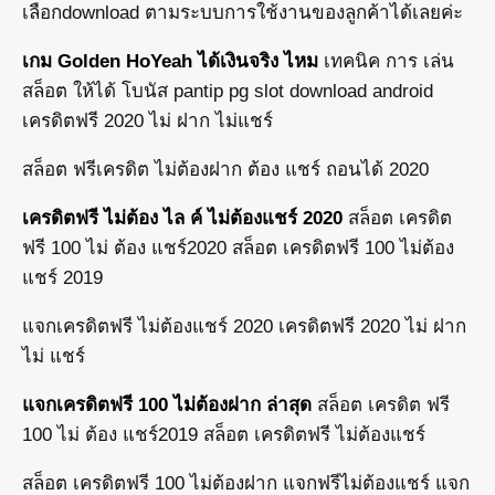
เลือกdownload ตามระบบการใช้งานของลูกค้าได้เลยค่ะ
เกม Golden HoYeah ได้เงินจริง ไหม
เทคนิค การ เล่น
สล็อต ให้ได้ โบนัส pantip pg slot download android
เครดิตฟรี 2020 ไม่ ฝาก ไม่แชร์
สล็อต ฟรีเครดิต ไม่ต้องฝาก ต้อง แชร์ ถอนได้ 2020
เครดิตฟรี ไม่ต้อง ไล ค์ ไม่ต้องแชร์ 2020
สล็อต เครดิต
ฟรี 100 ไม่ ต้อง แชร์2020 สล็อต เครดิตฟรี 100 ไม่ต้อง
แชร์ 2019
แจกเครดิตฟรี ไม่ต้องแชร์ 2020 เครดิตฟรี 2020 ไม่ ฝาก
ไม่ แชร์
แจกเครดิตฟรี 100 ไม่ต้องฝาก ล่าสุด
สล็อต เครดิต ฟรี
100 ไม่ ต้อง แชร์2019 สล็อต เครดิตฟรี ไม่ต้องแชร์
สล็อต เครดิตฟรี 100 ไม่ต้องฝาก แจกฟรีไม่ต้องแชร์ แจก