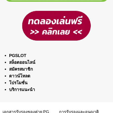
PGSLOT
สล็อตออนไลน์
สมัครสมาชิก
ดาวน์โหลด
โปรโมชั่น
บริการแนะนำ
เอกสารรับรองของค่าย PG
การรับรองและอนุญาติ