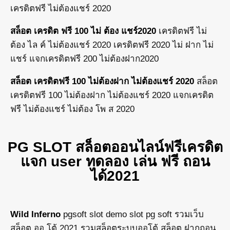
เครดิตฟรี ไม่ต้องแชร์ 2020
สล็อต เครดิต ฟรี 100 ไม่ ต้อง แชร์2020
เครดิตฟรี ไม่
ต้อง ไล ค์ ไม่ต้องแชร์ 2020 เครดิตฟรี 2020 ไม่ ฝาก ไม่
แชร์ แจกเครดิตฟรี 200 ไม่ต้องฝาก2020
สล็อต เครดิตฟรี 100 ไม่ต้องฝาก ไม่ต้องแชร์ 2020
สล็อต
เครดิตฟรี 100 ไม่ต้องฝาก ไม่ต้องแชร์ 2020 แจกเครดิต
ฟรี ไม่ต้องแชร์ ไม่ต้อง โพ ส 2020
PG SLOT สล็อตออนไลน์ฟรีเครดิต
แจก user ทดลอง เล่น ฟรี ถอน
ได้2021
Wild Inferno
pgsoft slot demo
slot pg soft รวมเว็บ
สล็อต ออ โต้ 2021 รวมสล็อตระบบออโต้ สล็อต ฝากถอน