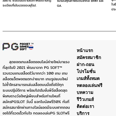
ลสตาร์ ซึ่งเป็นไปตามข้อกำหนดด้านกฏ
รับรองคุณภาพระดับสากล BMM และ
ในข
ระเบียบที่เข้มงวดของยุโรป.
GA.
ปร
หน้าแรก
สมัครสมาชิก
สุดยอดเกมสล็อตออนไลน์ค่ายใหม่มาแรง
ฝาก-ถอน
ที่สุดในปี 2021 พัฒนาจาก PG SOFT™
โปรโมชั่น
รวบรวมเกมสล็อตไว้มากกว่า 100 เกม เกม
สล็อตแจ็ตพอตแตกง่ายมาก เกมรูปแบบใหม่
เกมส์ทั้งหมด
ไม่ซ้ำใครสามารถเล่นสล็อตบนมือถือได้ทุก
ทดลองเล่นฟรี
ระบบปฏิบัติการ พร้อมโปรโมชั่นพีจีสล็อตสุด
บทความ
พิเศษรางวัลใหญ่เพียบสำหรับท่านไหนที่
รีวิวเกมส์
สมัครPGSLOT วันนี้ แจกโบนัสฟรี50% ทันที
ติดต่อเรา
สมัครสมาชิกผ่านทางไลน์แอดมีระบบฝากถอน
ออโต้ที่รวดเร็วทันใจ ทดลองเล่นPG SLOTฟรี
บริการ