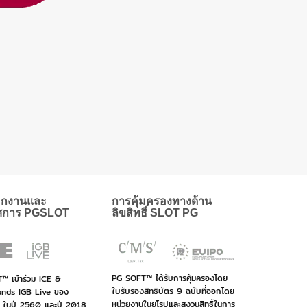
อกงานและ
การคุ้มครองทางด้าน
ศการ PGSLOT
ลิขสิทธิ์ SLOT PG
PG SOFT™ ได้รับการคุ้มครองโดย
™ เข้าร่วม ICE &
ใบรับรองสิทธิบัตร 9 ฉบับที่ออกโดย
ands IGB Live ของ
หน่วยงานในยุโรปและสงวนสิทธิ์ในการ
 ในปี 2560 และปี 2018