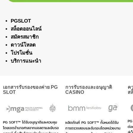
PGSLOT
สล็อตออนไลน์
สมัครสมาชิก
ดาวน์โหลด
โปรโมชั่น
บริการแนะนำ
เอกสารรับรองของค่าย PG
การรับรองและอนุญาติ
คว
SLOT
CASINO
สล
PG 
PG SOFT™ ได้รับอนุญาติและควบคุม
ผลิตภัณฑ์ PG SOFT™ ทั้งหมดได้รับ
ต่อ
โดยเขตอำนาจศาลจากมอลตาและยิบรอ
การตรวจสอบและรับรองโดยหน่วยงาน
สู่