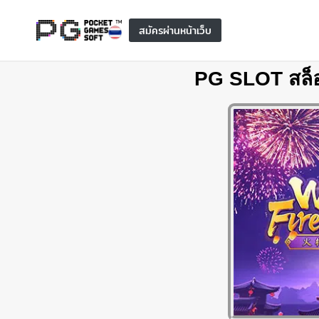
สมัครผ่านหน้าเว็บ
PG SLOT สล็อ