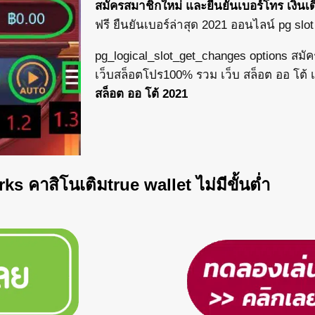
สมัครสมาชิกใหม่ และยืนยันเบอร์โทร เงินเ
ฟรี ยืนยันเบอร์ล่าสุด 2021 ออนไลน์ pg slo
pg_logical_slot_get_changes options สมัค
เว็บสล็อตโปร100% รวม เว็บ สล็อต ออ โต้ เ
สล็อต ออ โต้ 2021
s คาสิโนเติมtrue wallet ไม่มีขั้นต่ำ