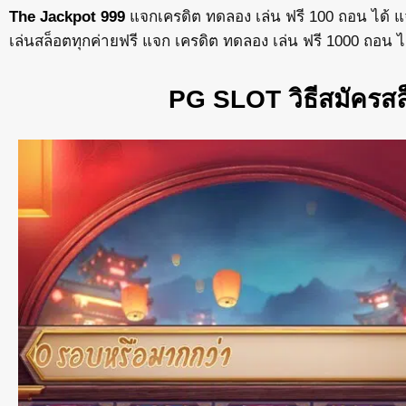
The Jackpot 999
แจกเครดิต ทดลอง เล่น ฟรี 100 ถอน ได้ แ
เล่นสล็อตทุกค่ายฟรี แจก เครดิต ทดลอง เล่น ฟรี 1000 ถอน ไ
PG SLOT วิธีสมัครสล็อ