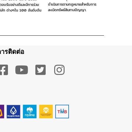
ดำเนินการตามกฎหมายสำหรับการ
รตอบรับอย่างดีและมีการร่วม
ละเมิดทรัพย์สินทางปัญญา.
ริษัท ต่างๆใน 100 อันดับต้น
ารติดต่อ