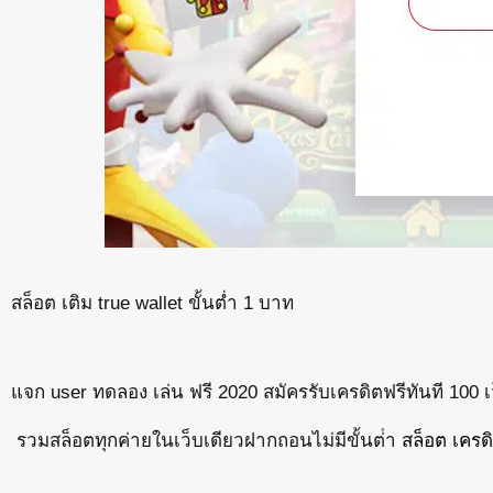
สล็อต เติม true wallet ขั้นต่ำ 1 บาท
แจก user ทดลอง เล่น ฟรี 2020 สมัครรับเครดิตฟรีทันที 100 เว
รวมสล็อตทุกค่ายในเว็บเดียวฝากถอนไม่มีขั้นต่ํา
สล็อต เครดิ