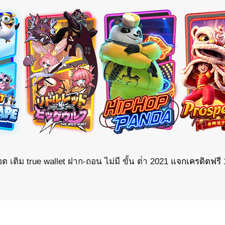
 เติม true wallet ฝาก-ถอน ไม่มี ขั้น ต่ํา 2021
แจกเครดิตฟรี 1