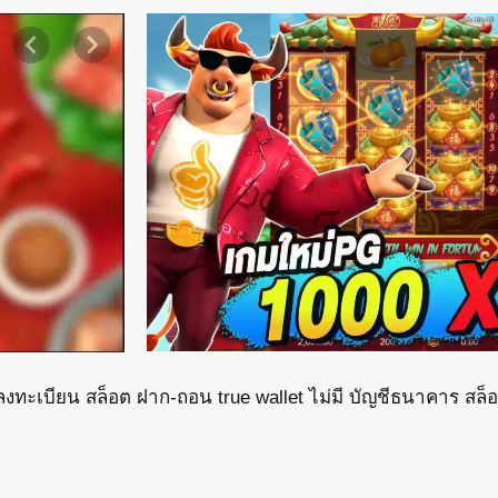
งทะเบียน สล็อต ฝาก-ถอน true wallet ไม่มี บัญชีธนาคาร สล็อต