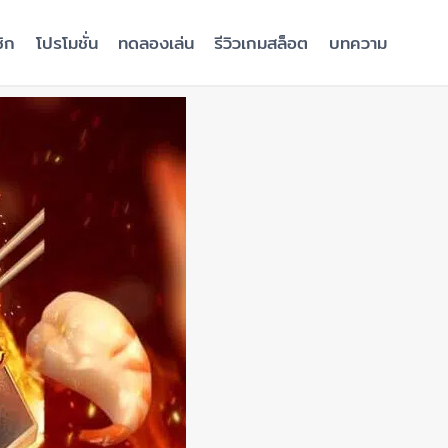
ิก
โปรโมชั่น
ทดลองเล่น
รีวิวเกมสล็อต
บทความ