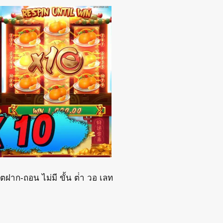
ฝาก-ถอน ไม่มี ขั้น ต่ํา วอ เลท