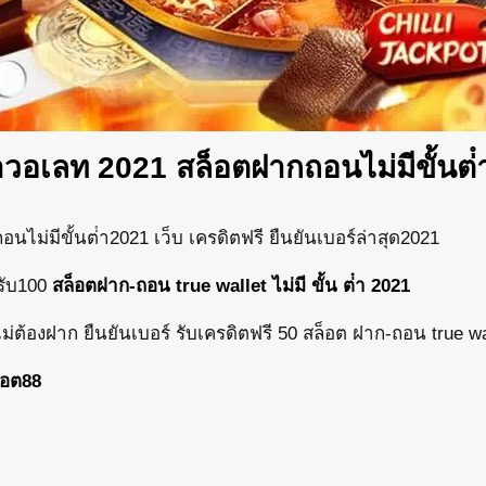
าวอเลท 2021 สล็อตฝากถอนไม่มีขั้นต่
ไม่มีขั้นต่ํา2021 เว็บ เครดิตฟรี ยืนยันเบอร์ล่าสุด2021
0รับ100
สล็อตฝาก-ถอน true wallet ไม่มี ขั้น ต่ํา 2021
ีไม่ต้องฝาก ยืนยันเบอร์ รับเครดิตฟรี 50 สล็อต ฝาก-ถอน true w
็อต88