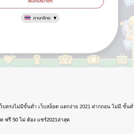
็บตรงไม่มีขั้นต่ำ เว็บสล็อต แตกง่าย 2021 ฝากถอน ไม่มี ขั้นต่
ต ฟรี 50 ไม่ ต้อง แชร์2021ล่าสุด