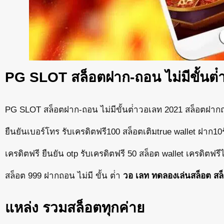
PG SLOT สล็อตฝาก-ถอน ไม่มีขั้นต่ํ
PG SLOT สล็อตฝาก-ถอน ไม่มีขั้นต่ําวอเลท 2021 สล็อตฝากถอน
ยืนยันเบอร์โทร รับเครดิตฟรี100 สล็อตเติมtrue wallet ฝาก1
เครดิตฟรี ยืนยัน otp รับเครดิตฟรี 50 สล็อต wallet เครดิตฟร
สล็อต 999 ฝากถอน ไม่มี ขั้น ต่ํา
วอ เลท ทดลองเล่นสล็อต สล
แหล่ง รวมสล็อตทุกค่าย