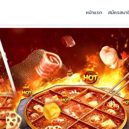
หน้าแรก
สมัครสมาช