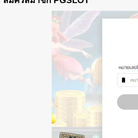
สมัครสมาชิก PGSLOT