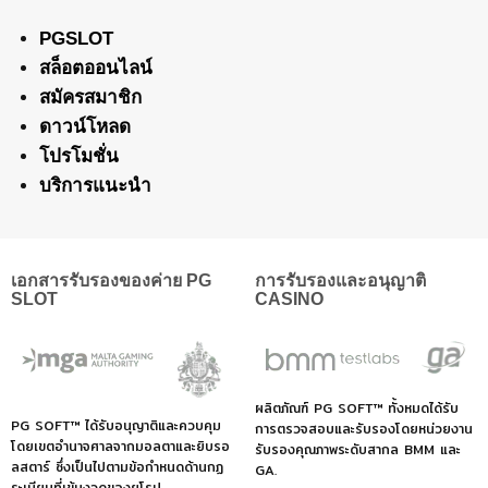
PGSLOT
สล็อตออนไลน์
สมัครสมาชิก
ดาวน์โหลด
โปรโมชั่น
บริการแนะนำ
เอกสารรับรองของค่าย PG
การรับรองและอนุญาติ
SLOT
CASINO
ผลิตภัณฑ์ PG SOFT™ ทั้งหมดได้รับ
PG SOFT™ ได้รับอนุญาติและควบคุม
การตรวจสอบและรับรองโดยหน่วยงาน
โดยเขตอำนาจศาลจากมอลตาและยิบรอ
รับรองคุณภาพระดับสากล BMM และ
ลสตาร์ ซึ่งเป็นไปตามข้อกำหนดด้านกฏ
GA.
ระเบียบที่เข้มงวดของยุโรป.