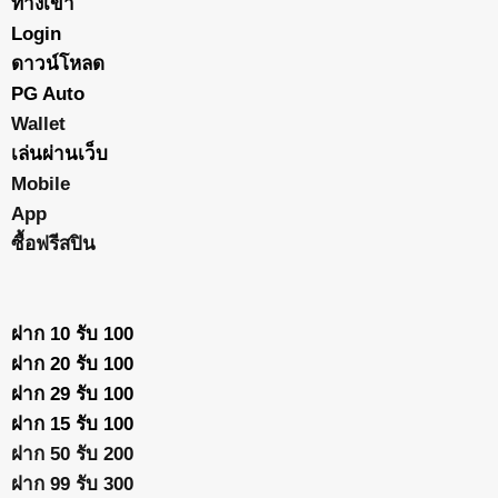
ทางเข้า
Login
ดาวน์โหลด
PG Auto
Wallet
เล่นผ่านเว็บ
Mobile
App
ซื้อฟรีสปิน
ฝาก 10 รับ 100
ฝาก 20 รับ 100
ฝาก 29 รับ 100
ฝาก 15 รับ 100
ฝาก 50 รับ 200
ฝาก 99 รับ 300