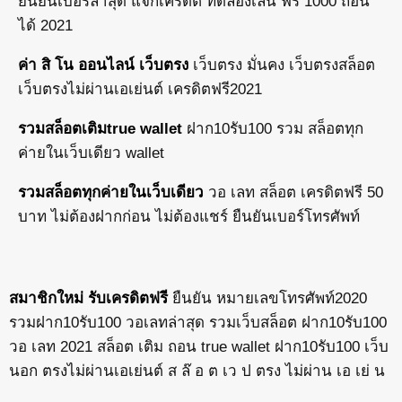
ยืนยันเบอร์ล่าสุด แจกเครดิต ทดลองเล่น ฟรี 1000 ถอน
ได้ 2021
ค่า สิ โน ออนไลน์ เว็บตรง
เว็บตรง มั่นคง เว็บตรงสล็อต
เว็บตรงไม่ผ่านเอเย่นต์ เครดิตฟรี2021
รวมสล็อตเติมtrue wallet
ฝาก10รับ100 รวม สล็อตทุก
ค่ายในเว็บเดียว wallet
รวมสล็อตทุกค่ายในเว็บเดียว
วอ เลท สล็อต เครดิตฟรี 50
บาท ไม่ต้องฝากก่อน ไม่ต้องแชร์ ยืนยันเบอร์โทรศัพท์
สมาชิกใหม่ รับเครดิตฟรี
ยืนยัน หมายเลขโทรศัพท์2020
รวมฝาก10รับ100 วอเลทล่าสุด รวมเว็บสล็อต ฝาก10รับ100
วอ เลท 2021 สล็อต เติม ถอน true wallet ฝาก10รับ100
เว็บ
นอก ตรงไม่ผ่านเอเย่นต์ ส ล๊ อ ต เว ป ตรง ไม่ผ่าน เอ เย่ น