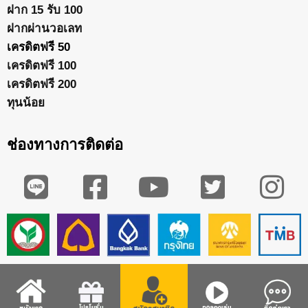
ฝาก 15 รับ 100
ฝากผ่านวอเลท
เครดิตฟรี 50
เครดิตฟรี 100
เครดิตฟรี 200
ทุนน้อย
ช่องทางการติดต่อ