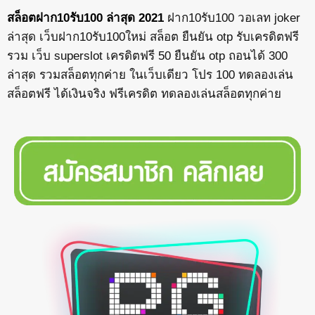
สล็อตฝาก10รับ100 ล่าสุด 2021
ฝาก10รับ100 วอเลท joker
ล่าสุด เว็บฝาก10รับ100ใหม่ สล็อต ยืนยัน otp รับเครดิตฟรี
รวม เว็บ superslot เครดิตฟรี 50 ยืนยัน otp ถอนได้ 300
ล่าสุด รวมสล็อตทุกค่าย ในเว็บเดียว โปร 100 ทดลองเล่น
สล็อตฟรี ได้เงินจริง ฟรีเครดิต ทดลองเล่นสล็อตทุกค่าย