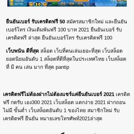
ยืนยันเบอร์ รับเครดิตฟรี 50
สมัครสมาชิกใหม่ และยืนยัน
เบอร์โทร เงินเดิมพันฟรี 100 บาท 2021 ยืนยันเบอร์ รับ
เครดิตฟรี ล่าสุด ยืนยันเบอร์โทร รับเครดิตฟรี 100
เว็บพนัน ดีที่สุด
สล็อต เว็บที่คนเล่นเยอะที่สุด เว็บสล็อต
ยอดนิยมอันดับ 1 สล็อตที่ดีที่สุดในประเทศไทย เว็บสล็อต
ที่ มี คน เล่น มาก ที่สุด pantip
เครดิตฟรีไม่ต้องฝากไม่ต้องแชร์แค่ยืนยันเบอร์ 2021
เครดิต
ฟรี กดรับ เอง300 2021 เว็บสล็อต แตกง่าย 2021 ฝากถอน
ไม่มี ขั้นต่ำ เว็บสล็อตอันดับ 1 ของไทย สมาชิกใหม่ รับ
เครดิตฟรี ยืนยัน หมายเลขโทรศัพท์2021ล่าสุด