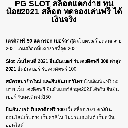
PG SLOT สล็อตแตกง่าย ทุน
น้อย2021 สล็อต ทดลองเล่นฟรี ได้
เงินจริง
เครดิตฟรี 50 แค่ กรอก เบอร์ล่าสุด
เว็บตรงสล็อตแตกง่าย
2021 เกมสล็อตที่แตกง่ายที่สุด 2021
Slot เว็บไหนดี 2021 ยืนยันเบอร์ รับเครดิตฟรี 300 ล่าสุด
2021
ยืนยันเบอร์ รับเครดิตฟรี 100
สมัครสมาชิกใหม่ และยืนยันเบอร์โทร
เงินเดิมพันฟรี 50
บาท เว็บ เครดิตฟรี ยืนยันเบอร์ล่าสุด2021ได้จริง ยืนยัน
เบอร์ รับเครดิตฟรี150
ยืนยันเบอร์ รับเครดิตฟรี 100
เว็บสล็อต2021 คาสิโน
ออนไลน์เว็บตรง เว็บคาสิโน ไม่ผ่านเอเย่นต์ เว็บพนัน
ออนไลน์