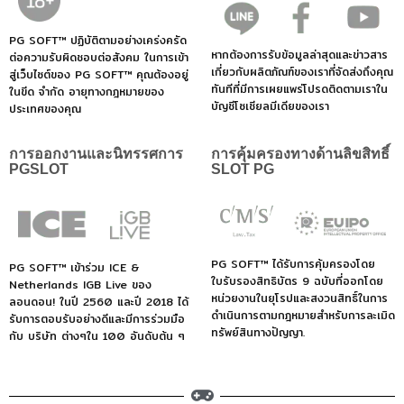
PG SOFT™ ปฏิบัติตามอย่างเคร่งครัด
หากต้องการรับข้อมูลล่าสุดและข่าวสาร
ต่อความรับผิดชอบต่อสังคม ในการเข้า
เกี่ยวกับผลิตภัณฑ์ของเราที่จัดส่งถึงคุณ
สู่เว็บไซต์ของ PG SOFT™ คุณต้องอยู่
ทันทีที่มีการเผยแพร่โปรดติดตามเราใน
ในขีด จำกัด อายุทางกฎหมายของ
บัญชีโซเชียลมีเดียของเรา
ประเทศของคุณ
การออกงานและนิทรรศการ
การคุ้มครองทางด้านลิขสิทธิ์
PGSLOT
SLOT PG
PG SOFT™ ได้รับการคุ้มครองโดย
PG SOFT™ เข้าร่วม ICE &
ใบรับรองสิทธิบัตร 9 ฉบับที่ออกโดย
Netherlands IGB Live ของ
หน่วยงานในยุโรปและสงวนสิทธิ์ในการ
ลอนดอน! ในปี 2560 และปี 2018 ได้
ดำเนินการตามกฎหมายสำหรับการละเมิด
รับการตอบรับอย่างดีและมีการร่วมมือ
ทรัพย์สินทางปัญญา.
กับ บริษัท ต่างๆใน 100 อันดับต้น ๆ