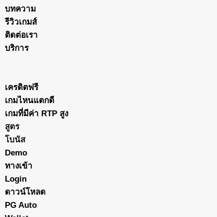
บทความ
รีวิวเกมส์
ติดต่อเรา
บริการ
เครดิตฟรี
เกมไหนแตกดี
เกมที่มีค่า RTP สูง
สูตร
โบนัส
Demo
ทางเข้า
Login
ดาวน์โหลด
PG Auto