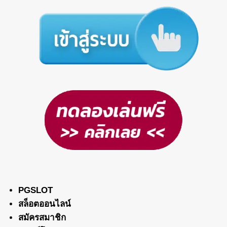
PGSLOT
สล็อตออนไลน์
สมัครสมาชิก