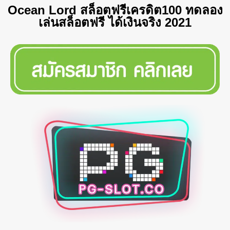
Ocean Lord สล็อตฟรีเครดิต100 ทดลอง
เล่นสล็อตฟรี ได้เงินจริง 2021