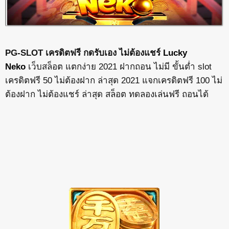
PG-SLOT เครดิตฟรี กดรับเอง ไม่ต้องแชร์
Lucky
Neko
เว็บสล็อต แตกง่าย 2021 ฝากถอน ไม่มี ขั้นต่ำ slot
เครดิตฟรี 50 ไม่ต้องฝาก ล่าสุด 2021 แจกเครดิตฟรี 100 ไม่
ต้องฝาก ไม่ต้องแชร์ ล่าสุด สล็อต ทดลองเล่นฟรี ถอนได้