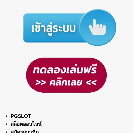
PGSLOT
สล็อตออนไลน์
สมัครสมาชิก