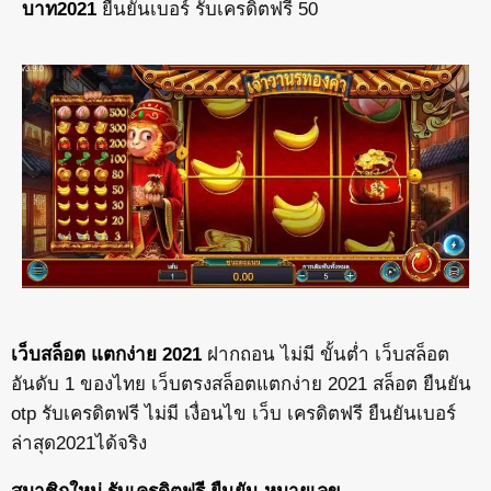
บาท2021
ยืนยันเบอร์ รับเครดิตฟรี 50
เว็บสล็อต แตกง่าย 2021
ฝากถอน ไม่มี ขั้นต่ำ เว็บสล็อต
อันดับ 1 ของไทย เว็บตรงสล็อตแตกง่าย 2021 สล็อต ยืนยัน
otp รับเครดิตฟรี ไม่มี เงื่อนไข เว็บ เครดิตฟรี ยืนยันเบอร์
ล่าสุด2021ได้จริง