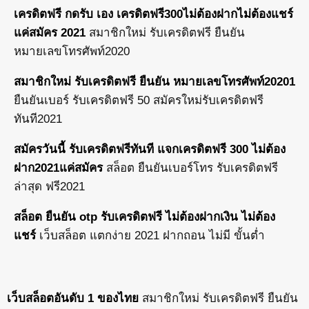
เครดิตฟรี กดรับ เอง เครดิตฟรี300ไม่ต้องฝากไม่ต้องแชร์
แค่สมัคร 2021
สมาชิกใหม่ รับเครดิตฟรี ยืนยัน
หมายเลขโทรศัพท์2020
สมาชิกใหม่ รับเครดิตฟรี ยืนยัน หมายเลขโทรศัพท์20201
ยืนยันเบอร์ รับเครดิตฟรี 50 สมัครใหม่รับเครดิตฟรี
ทันที2021
สมัครวันนี้ รับเครดิตฟรีทันที แจกเครดิตฟรี 300 ไม่ต้อง
ฝาก2021แค่สมัคร
สล็อต ยืนยันเบอร์โทร รับเครดิตฟรี
ล่าสุด ฟรี2021
สล็อต ยืนยัน otp รับเครดิตฟรี ไม่ต้องฝากเงิน ไม่ต้อง
แชร์
เว็บสล็อต แตกง่าย 2021 ฝากถอน ไม่มี ขั้นต่ำ
เว็บสล็อตอันดับ 1 ของไทย
สมาชิกใหม่ รับเครดิตฟรี ยืนยัน