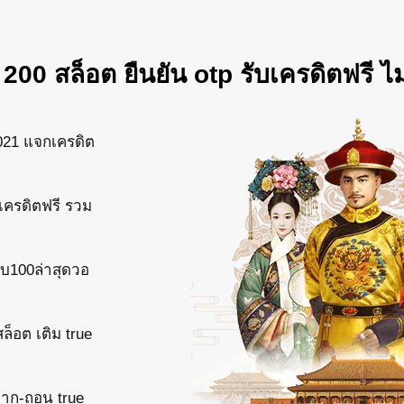
0 สล็อต ยืนยัน otp รับเครดิตฟรี ไม่ม
2021 แจกเครดิต
 เครดิตฟรี รวม
บ100ล่าสุดวอ
็อต เติม true
าก-ถอน true