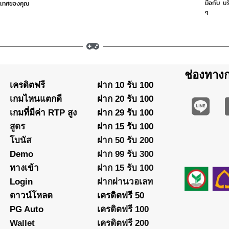
มือกับ บ
ะเทศของคุณ
ๆ
ช่องทางก
เครดิตฟรี
ฝาก 10 รับ 100
เกมไหนแตกดี
ฝาก 20 รับ 100
เกมที่มีค่า RTP สูง
ฝาก 29 รับ 100
สูตร
ฝาก 15 รับ 100
โบนัส
ฝาก 50 รับ 200
Demo
ฝาก 99 รับ 300
ทางเข้า
ฝาก 15 รับ 100
Login
ฝากผ่านวอเลท
ดาวน์โหลด
เครดิตฟรี 50
PG Auto
เครดิตฟรี 100
Wallet
เครดิตฟรี 200