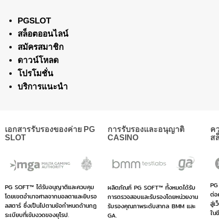
PGSLOT
สล็อตออนไลน์
สมัครสมาชิก
ดาวน์โหลด
โปรโมชั่น
บริการแนะนำ
เอกสารรับรองของค่าย PG
การรับรองและอนุญาติ
คว
SLOT
CASINO
สล
PG 
PG SOFT™ ได้รับอนุญาติและควบคุม
ผลิตภัณฑ์ PG SOFT™ ทั้งหมดได้รับ
ต่อ
โดยเขตอำนาจศาลจากมอลตาและยิบรอ
การตรวจสอบและรับรองโดยหน่วยงาน
สู่
ลสตาร์ ซึ่งเป็นไปตามข้อกำหนดด้านกฏ
รับรองคุณภาพระดับสากล BMM และ
ในข
ระเบียบที่เข้มงวดของยุโรป.
GA.