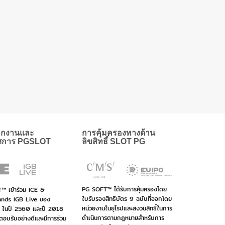
อกงานและ
การคุ้มครองทางด้าน
ศการ PGSLOT
ลิขสิทธิ์ SLOT PG
PG SOFT™ ได้รับการคุ้มครองโดย
™ เข้าร่วม ICE &
ใบรับรองสิทธิบัตร 9 ฉบับที่ออกโดย
ands IGB Live ของ
หน่วยงานในยุโรปและสงวนสิทธิ์ในการ
 ในปี 2560 และปี 2018
ดำเนินการตามกฎหมายสำหรับการ
รตอบรับอย่างดีและมีการร่วม