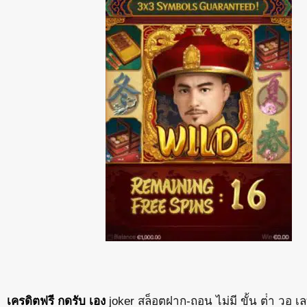
เครดิตฟรี กดรับ เอง
joker สล็อตฝาก-ถอน ไม่มี ขั้น ต่ํา วอ เ