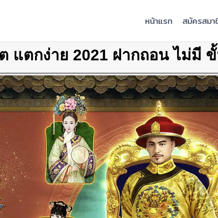
หน้าแรก
สมัครสมาช
 แตกง่าย 2021 ฝากถอน ไม่มี ขั้