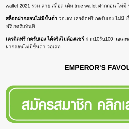
wallet 2021 รวม ค่าย สล็อต เติม true wallet ฝากถอน ไม่มี ขั
สล็อตฝากถอนไม่มีขั้นต่ํา
วอเลท เครดิตฟรี กดรับเอง ไม่มี เง
ฟรี กดรับทันที
เครดิตฟรี กดรับเอง ได้จริงไม่ต้องแชร์
ฝาก10รับ100 วอเลทล
ฝากถอนไม่มีขั้นต่ํา วอเลท
EMPEROR'S FAVOUR เว