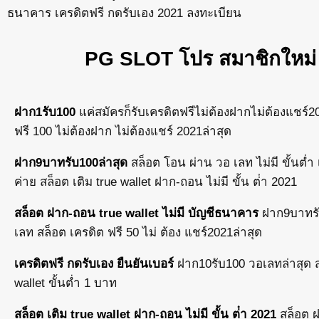
ธนาคาร เครดิตฟรี กดรับเอง 2021 ลงทะเบียน
PG SLOT โปร สมาชิกใหม่ 20
ฝาก1รับ100
แค่สมัครก็รับเครดิตฟรีไม่ต้องฝากไม่ต้องแชร์
ฟรี 100 ไม่ต้องฝาก ไม่ต้องแชร์ 2021ล่าสุด
ฝาก9บาทรับ100ล่าสุด
สล็อต โอน ผ่าน วอ เลท ไม่มี ขั้นต่ำ
ค่าย สล็อต เติม true wallet ฝาก-ถอน ไม่มี ขั้น ต่ํา 2021
สล็อต ฝาก-ถอน true wallet ไม่มี บัญชีธนาคาร
ฝาก9บาทรั
เลท สล็อต เครดิต ฟรี 50 ไม่ ต้อง แชร์2021ล่าสุด
เครดิตฟรี กดรับเอง ยืนยันเบอร์
ฝาก10รับ100 วอเลทล่าสุด สล
wallet ขั้นต่ำ 1 บาท
สล็อต เติม true wallet ฝาก-ถอน ไม่มี ขั้น ต่ํา 2021
สล็อต ฝ