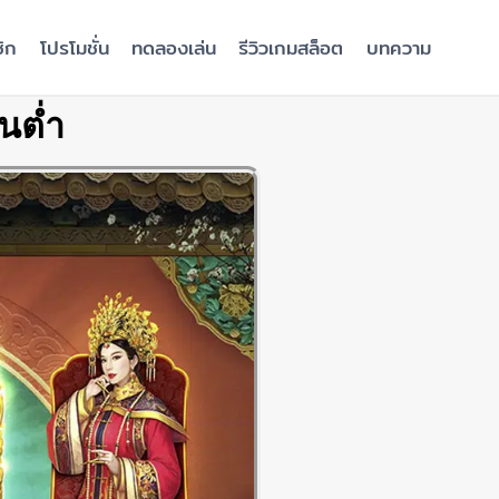
ิก
โปรโมชั่น
ทดลองเล่น
รีวิวเกมสล็อต
บทความ
นต่ำ