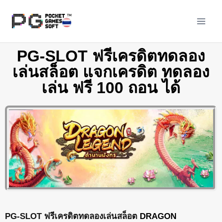
PG-SLOT ฟรีเครดิตทดลอง
เล่นสล็อต แจกเครดิต ทดลอง
เล่น ฟรี 100 ถอน ได้
PG-SLOT ฟรีเครดิตทดลองเล่นสล็อต
DRAGON