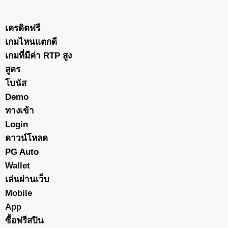
เครดิตฟรี
เกมไหนแตกดี
เกมที่มีค่า RTP สูง
สูตร
โบนัส
Demo
ทางเข้า
Login
ดาวน์โหลด
PG Auto
Wallet
เล่นผ่านเว็บ
Mobile
App
ซื้อฟรีสปิน