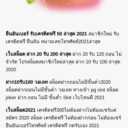
ยืนยันเบอร์ รับเครดิตฟรี 50 ล่าสุด 2021
สมาชิกใหม่ รับ
เครดิตฟรี ยืนยัน หมายเลขโทรศัพท์2021ล่าสุด
เว็บสล็อต ฝาก 20 รับ 200 ล่าสุด
ฝาก 20 รับ 120 ถอน ไม่
จำกัด โปรสล็อตสมาชิกใหม่ล่าสุด ฝาก 10 รับ 100 ล่าสุด
2020
ฝาก10รับ100 วอเลท
สล็อตฝากถอนไม่มีขั้นต่ํา2020
สล็อตฝากถอนไม่มีขั้นต่ํา วอเลท ทางเข้า pg slot สล็อต
joker ฝาก-ถอน ไม่มี ขั้นต่ำ Slot เว็บไหนดี 2021
เว็บสล็อต2021
เครดิตฟรี300ไม่ต้องฝากไม่ต้องแชร์แค่
สมัคร 2020 สล็อต เครดิตฟรี ไม่ต้องฝากก่อน ไม่ต้องแชร์
ยืนยันเบอร์โทรศัพท์ เครดิตฟรี กดรับเอง 2021