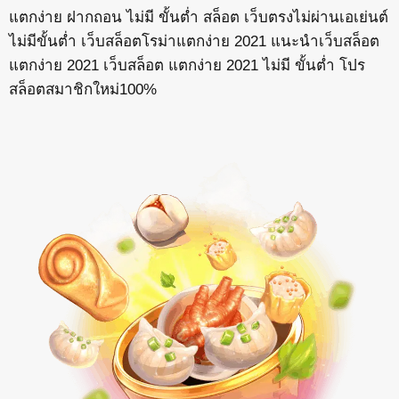
แตกง่าย ฝากถอน ไม่มี ขั้นต่ำ สล็อต เว็บตรงไม่ผ่านเอเย่นต์
ไม่มีขั้นต่ำ เว็บสล็อตโรม่าแตกง่าย 2021 แนะนำเว็บสล็อต
แตกง่าย 2021 เว็บสล็อต แตกง่าย 2021 ไม่มี ขั้นต่ำ โปร
สล็อตสมาชิกใหม่100%