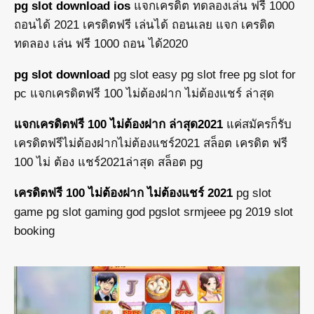
pg slot download ios
แจกเครดิต ทดลองเล่น ฟรี 1000
ถอนได้ 2021 เครดิตฟรี เล่นได้ ถอนเลย แจก เครดิต
ทดลอง เล่น ฟรี 1000 ถอน ได้2020
pg slot download
pg slot easy pg slot free pg slot for
pc แจกเครดิตฟรี 100 ไม่ต้องฝาก ไม่ต้องแชร์ ล่าสุด
แจกเครดิตฟรี 100 ไม่ต้องฝาก ล่าสุด2021
แค่สมัครก็รับ
เครดิตฟรีไม่ต้องฝากไม่ต้องแชร์2021 สล็อต เครดิต ฟรี
100 ไม่ ต้อง แชร์2021ล่าสุด สล็อต pg
เครดิตฟรี 100 ไม่ต้องฝาก ไม่ต้องแชร์ 2021
pg slot
game pg slot gaming god pgslot srmjeee pg 2019 slot
booking