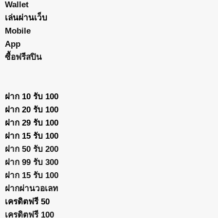
Wallet
เล่นผ่านเว็บ
Mobile
App
ซื้อฟรีสปิน
ฝาก 10 รับ 100
ฝาก 20 รับ 100
ฝาก 29 รับ 100
ฝาก 15 รับ 100
ฝาก 50 รับ 200
ฝาก 99 รับ 300
ฝาก 15 รับ 100
ฝากผ่านวอเลท
เครดิตฟรี 50
เครดิตฟรี 100