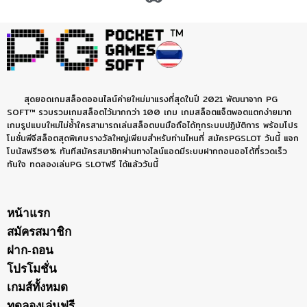
สุดยอดเกมสล็อตออนไลน์ค่ายใหม่มาแรงที่สุดในปี 2021 พัฒนาจาก PG
SOFT™ รวบรวมเกมสล็อตไว้มากกว่า 100 เกม เกมสล็อตแจ็ตพอตแตกง่ายมาก
เกมรูปแบบใหม่ไม่ซ้ำใครสามารถเล่นสล็อตบนมือถือได้ทุกระบบปฏิบัติการ พร้อมโปร
โมชั่นพีจีสล็อตสุดพิเศษรางวัลใหญ่เพียบสำหรับท่านไหนที่ สมัครPGSLOT วันนี้ แจก
โบนัสฟรี50% ทันทีสมัครสมาชิกผ่านทางไลน์แอดมีระบบฝากถอนออโต้ที่รวดเร็ว
ทันใจ ทดลองเล่นPG SLOTฟรี ได้แล้ววันนี้
หน้าแรก
สมัครสมาชิก
ฝาก-ถอน
โปรโมชั่น
เกมส์ทั้งหมด
ทดลองเล่นฟรี