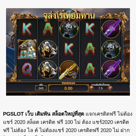
PGSLOT
เว็บ เดิมพัน สล็อตใหญ่ที่สุด
แจกเครดิตฟรี ไม่ต้อง
แชร์ 2020 สล็อต เครดิต ฟรี 100 ไม่ ต้อง แชร์2020 เครดิต
ฟรี ไม่ต้อง ไล ค์ ไม่ต้องแชร์ 2020 เครดิตฟรี 2020 ไม่ ฝาก