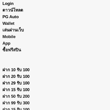
Login
ดาวน์โหลด
PG Auto
Wallet
เล่นผ่านเว็บ
Mobile
App
ซื้อฟรีสปิน
ฝาก 10 รับ 100
ฝาก 20 รับ 100
ฝาก 29 รับ 100
ฝาก 15 รับ 100
ฝาก 50 รับ 200
ฝาก 99 รับ 300
ฝาก 15 รับ 100