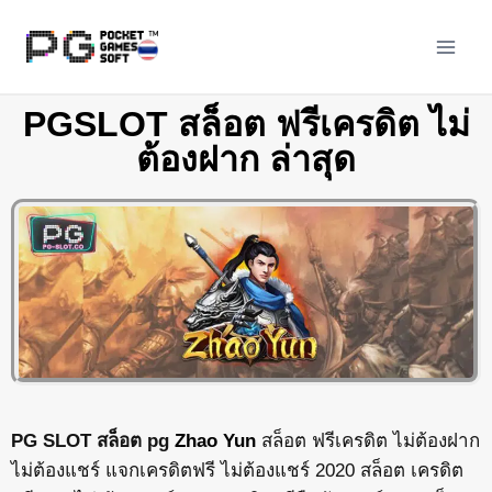
PGSLOT สล็อต ฟรีเครดิต ไม่
ต้องฝาก ล่าสุด
PG SLOT สล็อต pg
Zhao Yun
สล็อต ฟรีเครดิต ไม่ต้องฝาก
ไม่ต้องแชร์ แจกเครดิตฟรี ไม่ต้องแชร์ 2020 สล็อต เครดิต