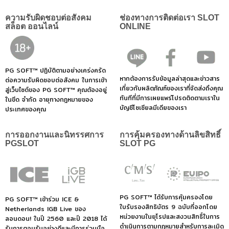
ความรับผิดชอบต่อสังคม
ช่องทางการติดต่อเรา SLOT
สล็อต ออนไลน์
ONLINE
PG SOFT™ ปฏิบัติตามอย่างเคร่งครัด
หากต้องการรับข้อมูลล่าสุดและข่าวสาร
ต่อความรับผิดชอบต่อสังคม ในการเข้า
เกี่ยวกับผลิตภัณฑ์ของเราที่จัดส่งถึงคุณ
สู่เว็บไซต์ของ PG SOFT™ คุณต้องอยู่
ทันทีที่มีการเผยแพร่โปรดติดตามเราใน
ในขีด จำกัด อายุทางกฎหมายของ
บัญชีโซเชียลมีเดียของเรา
ประเทศของคุณ
การออกงานและนิทรรศการ
การคุ้มครองทางด้านลิขสิทธิ์
PGSLOT
SLOT PG
PG SOFT™ ได้รับการคุ้มครองโดย
PG SOFT™ เข้าร่วม ICE &
ใบรับรองสิทธิบัตร 9 ฉบับที่ออกโดย
Netherlands IGB Live ของ
หน่วยงานในยุโรปและสงวนสิทธิ์ในการ
ลอนดอน! ในปี 2560 และปี 2018 ได้
ดำเนินการตามกฎหมายสำหรับการละเมิด
รับการตอบรับอย่างดีและมีการร่วมมือ