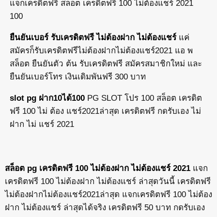
แจกเครดิตฟรี สล็อต เครดิตฟรี 100 ไม่ต้องแชร์ 2021
100
ยืนยันเบอร์ รับเครดิตฟรี ไม่ต้องฝาก ไม่ต้องแชร์
แค่
สมัครก็รับเครดิตฟรีไม่ต้องฝากไม่ต้องแชร์2021 แอ พ
สล็อต ยืนยันตัว ต้น รับเครดิตฟรี สมัครสมาชิกใหม่ และ
ยืนยันเบอร์โทร เงินเดิมพันฟรี 300 บาท
slot pg ฝาก10ได้100
PG SLOT โปร 100 สล็อต เครดิต
ฟรี 100 ไม่ ต้อง แชร์2021ล่าสุด เครดิตฟรี กดรับเอง ไม่
ฝาก ไม่ แชร์ 2021
สล็อต pg เครดิตฟรี 100 ไม่ต้องฝาก ไม่ต้องแชร์ 2021
แจก
เครดิตฟรี 100 ไม่ต้องฝาก ไม่ต้องแชร์ ล่าสุดวันนี้ เครดิตฟรี
ไม่ต้องฝากไม่ต้องแชร์2021ล่าสุด แจกเครดิตฟรี 100 ไม่ต้อง
ฝาก ไม่ต้องแชร์ ล่าสุดได้จริง เครดิตฟรี 50 บาท กดรับเอง