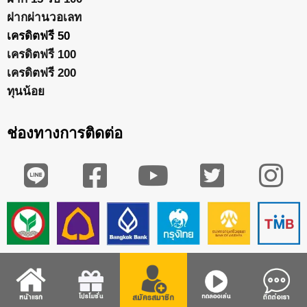
ฝากผ่านวอเลท
เครดิตฟรี 50
เครดิตฟรี 100
เครดิตฟรี 200
ทุนน้อย
ช่องทางการติดต่อ