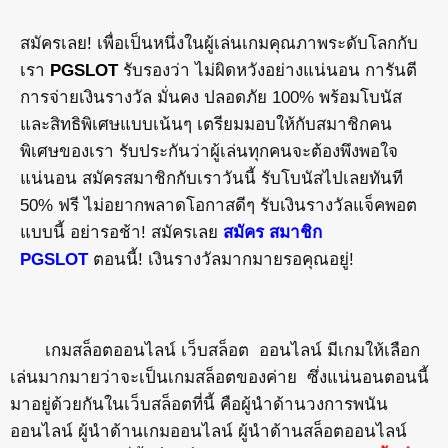
สมัครเลย! เพื่อเป็นหนึ่งในผู้เล่นเกมคุณภาพระดับโลกกับ
เรา
PGSLOT
รับรองว่า ไม่ผิดหวังอย่างแน่นอน การันตี
การจ่ายเงินรางวัล มั่นคง ปลอดภัย 100% พร้อมโบนัส
และสิทธิพิเศษแบบเน้นๆ เตรียมมอบให้กับสมาชิกคน
พิเศษของเรา รับประกันว่าผู้เล่นทุกคนจะต้องพึงพอใจ
แน่นอน สมัครสมาชิกกับเราวันนี้ รับโบนัสไปเลยทันที
50% ฟรี ไม่อยากพลาดโอกาสดีๆ รับเงินรางวัลแจ็คพอต
แบบนี้ อย่ารอช้า! สมัครเลย
สมัคร สมาชิก
PGSLOT
ตอนนี้! เงินรางวัลมากมายรอคุณอยู่!
เกมสล็อตออนไลน์ เว็บสล็อต ออนไลน์ มีเกมให้เลือก
เล่นมากมายว่าจะเป็นเกมสล็อตของค่าย ซึ่งแน่นอนตอนนี้
มาอยู่ด้วยกันในเว็บสล็อตที่นี้ คือผู้นำด้านวงการพนัน
ออนไลน์ ผู้นำด้านเกมออนไลน์ ผู้นำด้านสล็อตออนไลน์