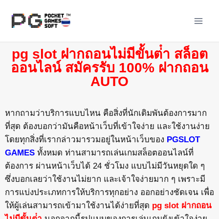
pg slot ฝากถอนไม่มีขั้นต่ํา สล็อต
ออนไลน์ สมัครรับ 100% ฝากถอน
AUTO
หากถามว่าบริการแบบไหน คือสิ่งที่นักเดิมพันต้องการมาก
ที่สุด ต้องบอกว่ามันคือหน้าเว็บที่เข้าใจง่าย และใช้งานง่าย
โดยทุกสิ่งที่เรากล่าวมารวมอยู่ในหน้าเว็บของ
PGSLOT
GAMES
ทั้งหมด ท่านสามารถเล่นเกมสล็อตออนไลน์ที่
ต้องการ ผ่านหน้าเว็บได้ 24 ชั่วโมง แบบไม่มีวันหยุดใด ๆ
ซึ่งบอกเลยว่าใช้งานไม่ยาก และเจ้าใจง่ายมาก ๆ เพราะมี
การแบ่งประเภทการให้บริการทุกอย่าง ออกอย่างชัดเจน เพื่อ
ให้ผู้เล่นสามารถเข้ามาใช้งานได้ง่ายที่สุด
pg slot ฝากถอน
ไม่มีขั้นต่ํา
นอกจากนี้รูปแบบของการเล่นเกมยังเข้าใจง่าย