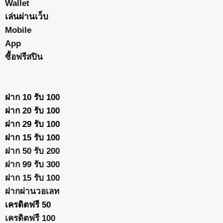
Wallet
เล่นผ่านเว็บ
Mobile
App
ซื้อฟรีสปิน
ฝาก 10 รับ 100
ฝาก 20 รับ 100
ฝาก 29 รับ 100
ฝาก 15 รับ 100
ฝาก 50 รับ 200
ฝาก 99 รับ 300
ฝาก 15 รับ 100
ฝากผ่านวอเลท
เครดิตฟรี 50
เครดิตฟรี 100