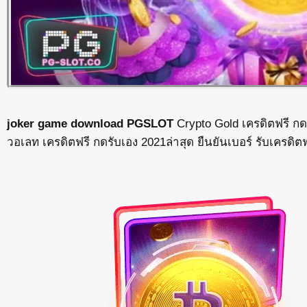
joker game download PGSLOT
Crypto Gold เครดิตฟรี กด
วอเลท เครดิตฟรี กดรับเอง 2021ล่าสุด ยืนยันเบอร์ รับเครดิตฟ