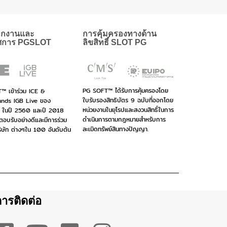
อกงานและ
การคุ้มครองทางด้าน
ศการ PGSLOT
ลิขสิทธิ์ SLOT PG
PG SOFT™ ได้รับการคุ้มครองโดย
™ เข้าร่วม ICE &
ใบรับรองสิทธิบัตร 9 ฉบับที่ออกโดย
ands IGB Live ของ
หน่วยงานในยุโรปและสงวนสิทธิ์ในการ
 ในปี 2560 และปี 2018
ดำเนินการตามกฎหมายสำหรับการ
รตอบรับอย่างดีและมีการร่วม
ละเมิดทรัพย์สินทางปัญญา.
ริษัท ต่างๆใน 100 อันดับต้น
ารติดต่อ