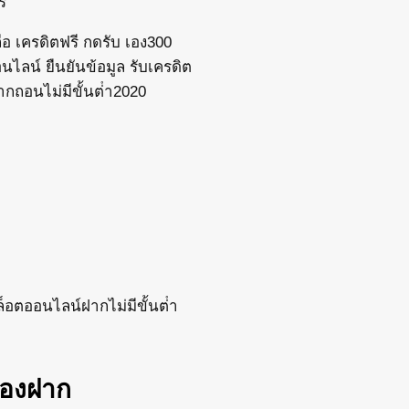
ี
อ เครดิตฟรี กดรับ เอง300
ไลน์ ยืนยันข้อมูล รับเครดิต
กถอนไม่มีขั้นต่ํา2020
็อตออนไลน์ฝากไม่มีขั้นต่ํา
้องฝาก