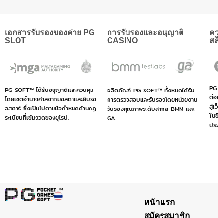
เอกสารรับรองของค่าย PG
การรับรองและอนุญาติ
คว
SLOT
CASINO
สล
PG 
PG SOFT™ ได้รับอนุญาติและควบคุม
ผลิตภัณฑ์ PG SOFT™ ทั้งหมดได้รับ
ต่อ
โดยเขตอำนาจศาลจากมอลตาและยิบรอ
การตรวจสอบและรับรองโดยหน่วยงาน
สู่
ลสตาร์ ซึ่งเป็นไปตามข้อกำหนดด้านกฏ
รับรองคุณภาพระดับสากล BMM และ
ในข
ระเบียบที่เข้มงวดของยุโรป.
GA.
ปร
หน้าแรก
สมัครสมาชิก