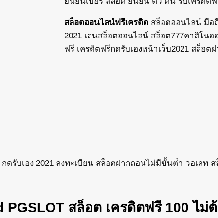
ยืนยันเบอร์ สล็อต ยืนยัน ตัว ต้น รับเครดิตฟร
สล็อตออนไลน์ฟรีเครดิต
สล็อตออนไลน์ มือถื
2021 เล่นสล็อตออนไลน์ สล็อต777คาสิโนออน
ฟรี เครดิตฟรีกดรับเองหน้าเว็บ2021 สล็อตฝา
 กดรับเอง 2021 ลงทะเบียน สล็อตฝากถอนไม่มีขั้นต่ํา วอเลท สล
 PGSLOT สล็อต เครดิตฟรี 100 ไม่ต