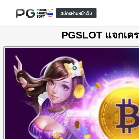
สมัครผ่านหน้าเว็บ
PGSLOT แจกเครดิต