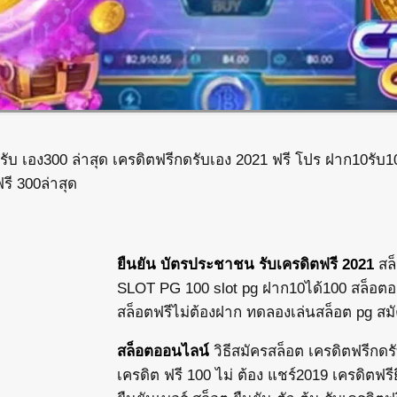
รับ เอง300 ล่าสุด เครดิตฟรีกดรับเอง 2021 ฟรี โปร ฝาก10รับ1
รี 300ล่าสุด
ยืนยัน บัตรประชาชน รับเครดิตฟรี 2021
สล็
SLOT PG 100 slot pg ฝาก10ได้100 สล็อตอ
สล็อตฟรีไม่ต้องฝาก ทดลองเล่นสล็อต pg สม
สล็อตออนไลน์
วิธีสมัครสล็อต เครดิตฟรีกดร
เครดิต ฟรี 100 ไม่ ต้อง แชร์2019 เครดิตฟรี