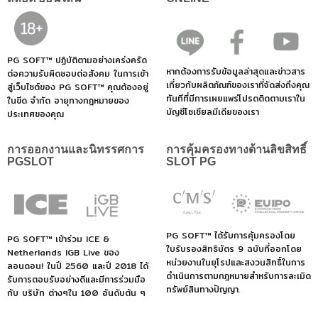
PG SOFT™ ปฏิบัติตามอย่างเคร่งครัด
หากต้องการรับข้อมูลล่าสุดและข่าวสาร
ต่อความรับผิดชอบต่อสังคม ในการเข้า
เกี่ยวกับผลิตภัณฑ์ของเราที่จัดส่งถึงคุณ
สู่เว็บไซต์ของ PG SOFT™ คุณต้องอยู่
ทันทีที่มีการเผยแพร่โปรดติดตามเราใน
ในขีด จำกัด อายุทางกฎหมายของ
บัญชีโซเชียลมีเดียของเรา
ประเทศของคุณ
การออกงานและนิทรรศการ
การคุ้มครองทางด้านลิขสิทธิ์
PGSLOT
SLOT PG
PG SOFT™ ได้รับการคุ้มครองโดย
PG SOFT™ เข้าร่วม ICE &
ใบรับรองสิทธิบัตร 9 ฉบับที่ออกโดย
Netherlands IGB Live ของ
หน่วยงานในยุโรปและสงวนสิทธิ์ในการ
ลอนดอน! ในปี 2560 และปี 2018 ได้
ดำเนินการตามกฎหมายสำหรับการละเมิด
รับการตอบรับอย่างดีและมีการร่วมมือ
ทรัพย์สินทางปัญญา.
กับ บริษัท ต่างๆใน 100 อันดับต้น ๆ