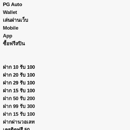
PG Auto
Wallet
เล่นผ่านเว็บ
Mobile
App
ซื้อฟรีสปิน
ฝาก 10 รับ 100
ฝาก 20 รับ 100
ฝาก 29 รับ 100
ฝาก 15 รับ 100
ฝาก 50 รับ 200
ฝาก 99 รับ 300
ฝาก 15 รับ 100
ฝากผ่านวอเลท
เครดิตฟรี 50