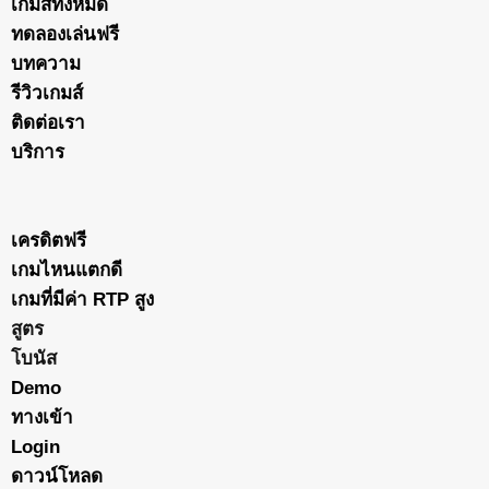
เกมส์ทั้งหมด
ทดลองเล่นฟรี
บทความ
รีวิวเกมส์
ติดต่อเรา
บริการ
เครดิตฟรี
เกมไหนแตกดี
เกมที่มีค่า RTP สูง
สูตร
โบนัส
Demo
ทางเข้า
Login
ดาวน์โหลด