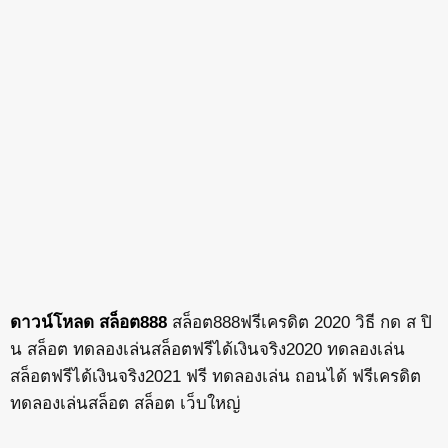
ดาวน์โหลด สล็อต888
สล็อต888ฟรีเครดิต 2020 วิธี กด ส ปิ
น สล็อต ทดลองเล่นสล็อตฟรีได้เงินจริง2020 ทดลองเล่น
สล็อตฟรีได้เงินจริง2021 ฟรี ทดลองเล่น ถอนได้ ฟรีเครดิต
ทดลองเล่นสล็อต สล็อต เว็บใหญ่