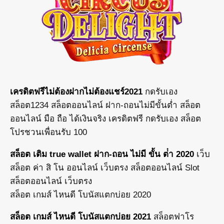
เครดิตฟรีไม่ต้องฝากไม่ต้องแชร์2021
กดรับเอง
สล็อต1234 สล็อตออนไลน์ ฝาก-ถอนไม่มีขั้นต่ำ สล็อต
ออนไลน์ มือ ถือ ได้เงินจริง เครดิตฟรี กดรับเอง สล็อต
โปรชวนเพื่อนรับ 100
สล็อต เติม true wallet ฝาก-ถอน ไม่มี ขั้น ต่ํา 2020
เว็บ
สล็อต ค่า สิ โน ออนไลน์ เว็บตรง สล็อตออนไลน์ Slot
สล็อตออนไลน์ เว็บตรง
สล็อต เกมส์ ไหนดี โบนัสแตกบ่อย 2020
สล็อต เกมส์ ไหนดี โบนัสแตกบ่อย 2021
สล็อตฟาโร