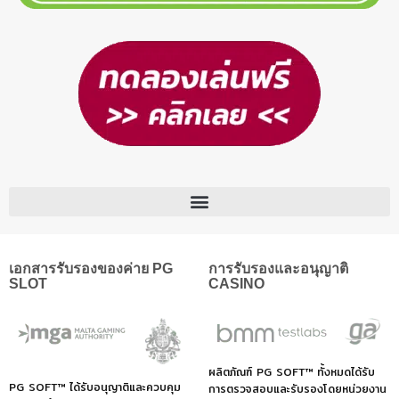
เอกสารรับรองของค่าย PG
การรับรองและอนุญาติ
SLOT
CASINO
ผลิตภัณฑ์ PG SOFT™ ทั้งหมดได้รับ
PG SOFT™ ได้รับอนุญาติและควบคุม
การตรวจสอบและรับรองโดยหน่วยงาน