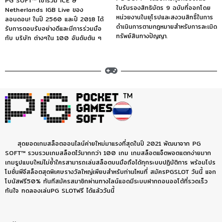
PG SOFT™ เข้าร่วม ICE &
ใบรับรองสิทธิบัตร 9 ฉบับที่ออกโดย
Netherlands IGB Live ของ
หน่วยงานในยุโรปและสงวนสิทธิ์ในการ
ลอนดอน! ในปี 2560 และปี 2018 ได้
ดำเนินการตามกฎหมายสำหรับการละเมิด
รับการตอบรับอย่างดีและมีการร่วมมือ
ทรัพย์สินทางปัญญา.
กับ บริษัท ต่างๆใน 100 อันดับต้น ๆ
สุดยอดเกมสล็อตออนไลน์ค่ายใหม่มาแรงที่สุดในปี 2021 พัฒนาจาก PG
SOFT™ รวบรวมเกมสล็อตไว้มากกว่า 100 เกม เกมสล็อตแจ็ตพอตแตกง่ายมาก
เกมรูปแบบใหม่ไม่ซ้ำใครสามารถเล่นสล็อตบนมือถือได้ทุกระบบปฏิบัติการ พร้อมโปร
โมชั่นพีจีสล็อตสุดพิเศษรางวัลใหญ่เพียบสำหรับท่านไหนที่ สมัครPGSLOT วันนี้ แจก
โบนัสฟรี50% ทันทีสมัครสมาชิกผ่านทางไลน์แอดมีระบบฝากถอนออโต้ที่รวดเร็ว
ทันใจ ทดลองเล่นPG SLOTฟรี ได้แล้ววันนี้