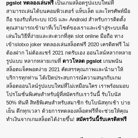
pgslot ทดลองเล่นฟรี
เป็นเกมสล็อตรูปแบบใหม่ที่
สามารถเล่นได้บนคอมพิวเตอร์ แท็บเล็ต และโทรศัพท์มือ
ถือ รองรับทั้งระบบ IOS และ Android สำหรับการติดตั้ง
คุณสามารถเข้ามาที่เว็บไซต์ของเราและเข้าสู่ระบบเพื่อ
เล่นในวิธีที่ง่ายและสะดวกที่สุด slot online มือถือ ทาง
เข้าslotxo joker ทดลองเล่นสล็อตฟรี 2020 เครดิตฟรี ไม่
ต้องฝาก ไม่ต้องแชร์ 2021 กดรับเอง ออนไลน์หลากหลาย
รูปแบบ หลากหลายเกมที่
ดาวโหลด pgslot
เกมพนัน
สล็อตแจ็คพอตง่าย 2021 คัดสรรคุณภาพและนำมาให้
บริการทุกท่าน ได้เปิดประสบการณ์ความสนุกกับเกม
สล็อตออนไลน์รูปแบบใหม่ที่ไม่เหมือนใคร เราพร้อมมอบ
โปรโมชั่นพิเศษสำหรับผู้ที่สมัครกับเราวันนี้ รับโบนัส
50% ทันที สิทธิพิเศษสำหรับสมาชิก รับโบนัสทุกเช้า บ่าย
เย็น ดึกทุกเวลา ด้วยการทดลองสล็อตฟรีที่จะช่วยให้คุณ
ทำเงินจากเกมสล็อตได้ง่ายขึ้น!
สมัครวันนี้รับเครดิตฟรี