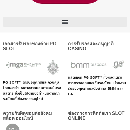
เอกสารรับรองของค่าย PG
การรับรองและอนุญาติ
SLOT
CASINO
ผลิตภัณฑ์ PG SOFT™ ทั้งหมดได้รับ
PG SOFT™ ได้รับอนุญาติและควบคุม
การตรวจสอบและรับรองโดยหน่วยงาน
โดยเขตอำนาจศาลจากมอลตาและยิบรอ
รับรองคุณภาพระดับสากล BMM และ
ลสตาร์ ซึ่งเป็นไปตามข้อกำหนดด้านกฏ
GA.
ระเบียบที่เข้มงวดของยุโรป.
ความรับผิดชอบต่อสังคม
ช่องทางการติดต่อเรา SLOT
สล็อต ออนไลน์
ONLINE