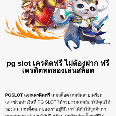
pg slot เครดิตฟรี ไม่ต้องฝาก ฟรี
เครดิตทดลองเล่นสล็อต
PGSLOT แจกเครดิตฟรี
เกมสล็อต เกมส์คลายเครียด
และช่วยทำเงินที่ PG SLOT ได้รวบรวมเกมส์มาให้คุณได้
ลองเล่น เกมทั้งหมดของเราอยู่ที่นี่ เราได้ทำให้ลูกค้าทุก