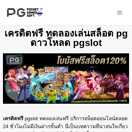
เครดิตฟรี ทดลองเล่นสล็อต pg
ดาวโหลด pgslot
เครดิตฟรี
pgslot ทดลองเล่นฟรี บริการสล็อตออนไลน์ตลอด
24 ชั่วโมงไม่มีเงินฝากขั้นต่ำ นี่เป็นบทความที่น่าสนใจเกี่ยว