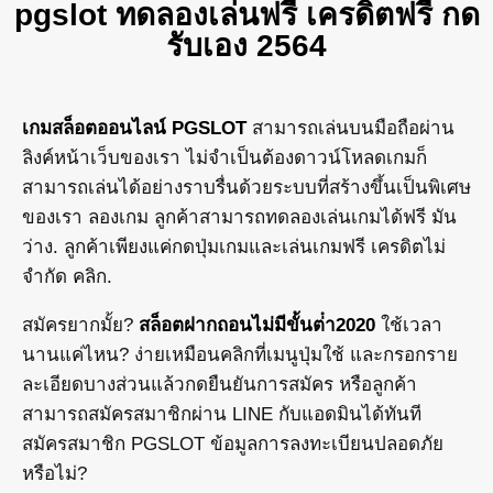
pgslot ทดลองเล่นฟรี เครดิตฟรี กด
รับเอง 2564
เกมสล็อตออนไลน์ PGSLOT
สามารถเล่นบนมือถือผ่าน
ลิงค์หน้าเว็บของเรา ไม่จำเป็นต้องดาวน์โหลดเกมก็
สามารถเล่นได้อย่างราบรื่นด้วยระบบที่สร้างขึ้นเป็นพิเศษ
ของเรา ลองเกม ลูกค้าสามารถทดลองเล่นเกมได้ฟรี มัน
ว่าง. ลูกค้าเพียงแค่กดปุ่มเกมและเล่นเกมฟรี เครดิตไม่
จำกัด คลิก.
สมัครยากมั้ย?
สล็อตฝากถอนไม่มีขั้นต่ํา2020
ใช้เวลา
นานแค่ไหน? ง่ายเหมือนคลิกที่เมนูปุ่มใช้ และกรอกราย
ละเอียดบางส่วนแล้วกดยืนยันการสมัคร หรือลูกค้า
สามารถสมัครสมาชิกผ่าน LINE กับแอดมินได้ทันที
สมัครสมาชิก PGSLOT ข้อมูลการลงทะเบียนปลอดภัย
หรือไม่?