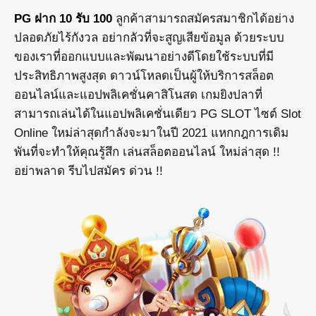
PG ฝาก 10 รับ 100
ลูกค้าสามารถสมัครสมาชิกได้อย่าง
ปลอดภัยไร้กังวล อย่ากลัวที่จะสูญเสียข้อมูล ด้วยระบบ
ของเราที่ออกแบบและพัฒนาอย่างดีโดยใช้ระบบที่มี
ประสิทธิภาพสูงสุด ดาวน์โหลดเป็นผู้ให้บริการสล็อต
ออนไลน์และแอปพลิเคชั่นคาสิโนสด เกมยิงปลาที่
สามารถเล่นได้ในแอปพลิเคชั่นเดียว PG SLOT ไซต์ Slot
Online ใหม่ล่าสุดกำลังจะมาในปี 2021 แหกกฎการเดิม
พันที่จะทำให้คุณรู้สึก เล่นสล็อตออนไลน์ ใหม่ล่าสุด !!
อย่าพลาด รีบไปสมัคร ด่วน !!