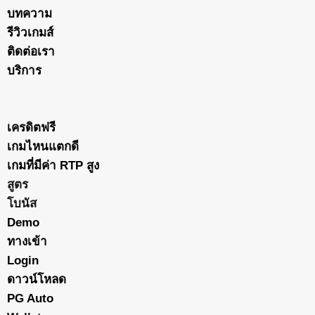
บทความ
รีวิวเกมส์
ติดต่อเรา
บริการ
เครดิตฟรี
เกมไหนแตกดี
เกมที่มีค่า RTP สูง
สูตร
โบนัส
Demo
ทางเข้า
Login
ดาวน์โหลด
PG Auto