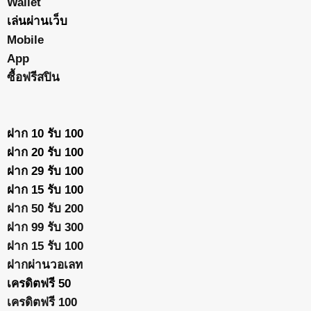
Wallet
เล่นผ่านเว็บ
Mobile
App
ซื้อฟรีสปิน
ฝาก 10 รับ 100
ฝาก 20 รับ 100
ฝาก 29 รับ 100
ฝาก 15 รับ 100
ฝาก 50 รับ 200
ฝาก 99 รับ 300
ฝาก 15 รับ 100
ฝากผ่านวอเลท
เครดิตฟรี 50
เครดิตฟรี 100