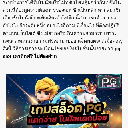
ระหว่างการได้รับโบนัสหรือไม่? ตัวไหนคุ้มกว่ากัน? ซึ่งใน
ส่วนนี้ต้องดูความต้องการของสมาชิกเป็นหลัก หากสมาชิก
เลือกรับโบนัสก็จะเพิ่มเงินเข้าไปอีก นี้สามารถทำลายผล
กำไรไปอีกระดับหนึ่ง อย่างไรก็ตาม มีเงื่อนไขที่ต้องปฏิบัติ
ตามบนเว็บไซต์ ซึ่งไม่ยากหรือเกินความสามารถ เพราะ
แต่ละเกมเล่นง่าย เกมฟรีเข้ามาบ่อย แจ็คพอตจะดีเมื่อคุณรู้
สิ่งนี้ วิธีการเอาชนะเงื่อนไขของโปรโมชั่นนั้นง่ายมาก
pg
slot เครดิตฟรี ไม่ต้องฝาก