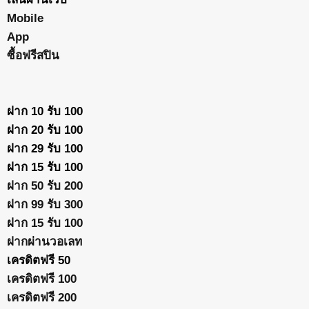
Mobile
App
ซื้อฟรีสปิน
ฝาก 10 รับ 100
ฝาก 20 รับ 100
ฝาก 29 รับ 100
ฝาก 15 รับ 100
ฝาก 50 รับ 200
ฝาก 99 รับ 300
ฝาก 15 รับ 100
ฝากผ่านวอเลท
เครดิตฟรี 50
เครดิตฟรี 100
เครดิตฟรี 200