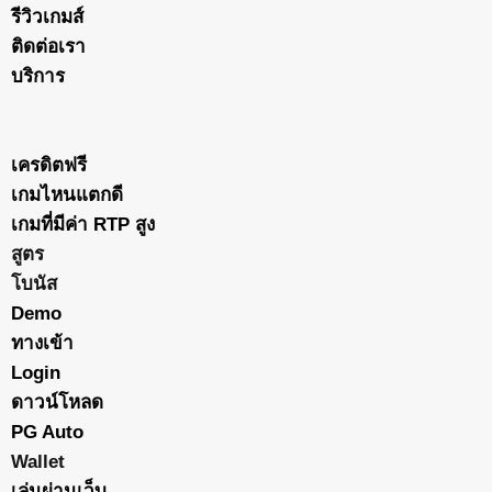
รีวิวเกมส์
ติดต่อเรา
บริการ
เครดิตฟรี
เกมไหนแตกดี
เกมที่มีค่า RTP สูง
สูตร
โบนัส
Demo
ทางเข้า
Login
ดาวน์โหลด
PG Auto
Wallet
เล่นผ่านเว็บ