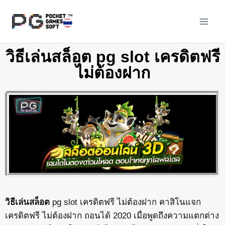
วิธีเล่นสล็อต pg slot เครดิตฟรี
ไม่ต้องฝาก
วิธีเล่นสล็อต
pg slot เครดิตฟรี ไม่ต้องฝาก คาสิโนแจก
เครดิตฟรี ไม่ต้องฝาก ถอนได้ 2020 เมื่อพูดถึงความแตกต่าง