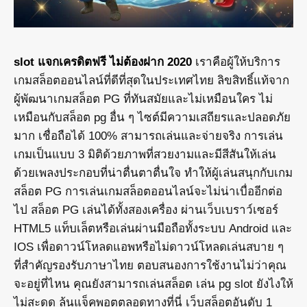
slot แจกเครดิตฟรี ไม่ต้องฝาก 2020
เราคือผู้ให้บริการ
เกมสล็อตออนไลน์ที่ดีที่สุดในประเทศไทย ลิขสิทธิ์แท้จาก
ผู้พัฒนาเกมสล็อต PG ที่ทันสมัยและไม่เหมือนใคร ไม่
เหมือนกับสล็อต pg อื่น ๆ ไซต์มีความเสถียรและปลอดภัย
มาก เชื่อถือได้ 100% สามารถเล่นและจ่ายจริง การเล่น
เกมเป็นแบบ 3 มิติด้วยภาพที่สวยงามและมีสีสันให้เล่น
ด้วยเพลงประกอบที่น่าตื่นตาตื่นใจ ทำให้ผู้เล่นสนุกกับเกม
สล็อต PG การเล่นเกมสล็อตออนไลน์จะไม่น่าเบื่ออีกต่อ
ไป สล็อต PG เล่นได้ทั้งสองเครื่อง ผ่านเว็บเบราว์เซอร์
HTML5 แท็บเล็ตหรือเล่นผ่านมือถือทั้งระบบ Android และ
IOS เพื่อดาวน์โหลดแอพหรือไม่ดาวน์โหลดเล่นสบาย ๆ
ที่สำคัญรองรับภาษาไทย ตอบสนองการใช้งานไม่ว่าคุณ
จะอยู่ที่ไหน คุณยังสามารถเล่นสล็อต เล่น pg slot ยังไงให้
ไม่สะดุด ลุ้นแจ็คพอตตลอดทางที่นี่ เว็บสล็อตอันดับ 1