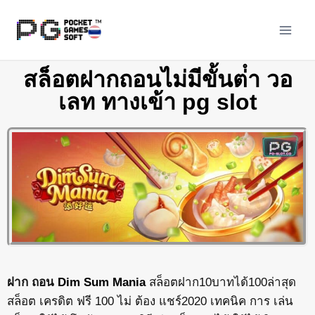
สล็อตฝากถอนไม่มีขั้นต่ํา วอ
เลท ทางเข้า pg slot
ฝาก ถอน
Dim Sum Mania
สล็อตฝาก10บาทได้100ล่าสุด
สล็อต เครดิต ฟรี 100 ไม่ ต้อง แชร์2020 เทคนิค การ เล่น