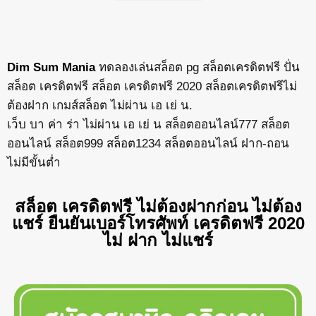
Dim Sum Mania
ทดลองเล่นสล็อต pg สล็อตเครดิตฟรี ปั่น
สล็อต เครดิตฟรี สล็อต เครดิตฟรี 2020 สล็อตเครดิตฟรีไม่
ต้องฝาก เกมส์สล็อต ไม่ผ่าน เอ เย่ น.
เว็บ บา ค่า ร่า ไม่ผ่าน เอ เย่ น สล็อตออนไลน์777 สล็อต
ออนไลน์ สล็อต999 สล็อต1234 สล็อตออนไลน์ ฝาก-ถอน
ไม่มีขั้นต่ำ
สล็อต เครดิตฟรี ไม่ต้องฝากก่อน ไม่ต้อง
แชร์ ยืนยันเบอร์โทรศัพท์ เครดิตฟรี 2020
ไม่ ฝาก ไม่แชร์