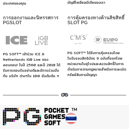
บัญชีโซเชียลมีเดียของเรา
ประเทศของคุณ
การออกงานและนิทรรศการ
การคุ้มครองทางด้านลิขสิทธิ์
PGSLOT
SLOT PG
PG SOFT™ ได้รับการคุ้มครองโดย
PG SOFT™ เข้าร่วม ICE &
ใบรับรองสิทธิบัตร 9 ฉบับที่ออกโดย
Netherlands IGB Live ของ
หน่วยงานในยุโรปและสงวนสิทธิ์ในการ
ลอนดอน! ในปี 2560 และปี 2018 ได้
ดำเนินการตามกฎหมายสำหรับการละเมิด
รับการตอบรับอย่างดีและมีการร่วมมือ
ทรัพย์สินทางปัญญา.
กับ บริษัท ต่างๆใน 100 อันดับต้น ๆ