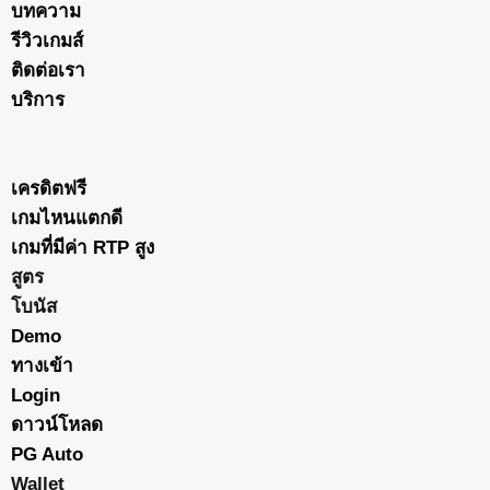
บทความ
รีวิวเกมส์
ติดต่อเรา
บริการ
เครดิตฟรี
เกมไหนแตกดี
เกมที่มีค่า RTP สูง
สูตร
โบนัส
Demo
ทางเข้า
Login
ดาวน์โหลด
PG Auto
Wallet