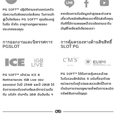
PG SOFT™ ปฏิบัติตามอย่างเคร่งครัด
หากต้องการรับข้อมูลล่าสุดและข่าวสาร
ต่อความรับผิดชอบต่อสังคม ในการเข้า
เกี่ยวกับผลิตภัณฑ์ของเราที่จัดส่งถึงคุณ
สู่เว็บไซต์ของ PG SOFT™ คุณต้องอยู่
ทันทีที่มีการเผยแพร่โปรดติดตามเราใน
ในขีด จำกัด อายุทางกฎหมายของ
บัญชีโซเชียลมีเดียของเรา
ประเทศของคุณ
การออกงานและนิทรรศการ
การคุ้มครองทางด้านลิขสิทธิ์
PGSLOT
SLOT PG
PG SOFT™ ได้รับการคุ้มครองโดย
PG SOFT™ เข้าร่วม ICE &
ใบรับรองสิทธิบัตร 9 ฉบับที่ออกโดย
Netherlands IGB Live ของ
หน่วยงานในยุโรปและสงวนสิทธิ์ในการ
ลอนดอน! ในปี 2560 และปี 2018 ได้
ดำเนินการตามกฎหมายสำหรับการละเมิด
รับการตอบรับอย่างดีและมีการร่วมมือ
ทรัพย์สินทางปัญญา.
กับ บริษัท ต่างๆใน 100 อันดับต้น ๆ