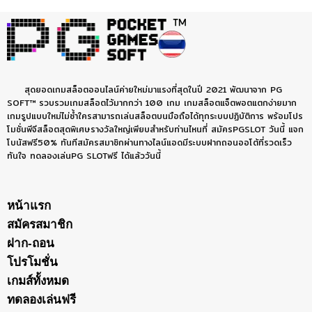
สุดยอดเกมสล็อตออนไลน์ค่ายใหม่มาแรงที่สุดในปี 2021 พัฒนาจาก PG
SOFT™ รวบรวมเกมสล็อตไว้มากกว่า 100 เกม เกมสล็อตแจ็ตพอตแตกง่ายมาก
เกมรูปแบบใหม่ไม่ซ้ำใครสามารถเล่นสล็อตบนมือถือได้ทุกระบบปฏิบัติการ พร้อมโปร
โมชั่นพีจีสล็อตสุดพิเศษรางวัลใหญ่เพียบสำหรับท่านไหนที่ สมัครPGSLOT วันนี้ แจก
โบนัสฟรี50% ทันทีสมัครสมาชิกผ่านทางไลน์แอดมีระบบฝากถอนออโต้ที่รวดเร็ว
ทันใจ ทดลองเล่นPG SLOTฟรี ได้แล้ววันนี้
หน้าแรก
สมัครสมาชิก
ฝาก-ถอน
โปรโมชั่น
เกมส์ทั้งหมด
ทดลองเล่นฟรี