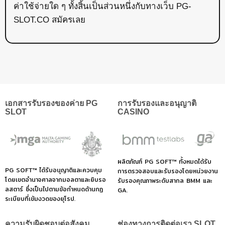
ค่าใช้จ่ายใด ๆ
ทั้งสิ้นเป็นส่วนหนึ่งกับทางเว็บ PG-
SLOT.CO สมัครเลย
เอกสารรับรองของค่าย PG
การรับรองและอนุญาติ
SLOT
CASINO
ผลิตภัณฑ์ PG SOFT™ ทั้งหมดได้รับ
PG SOFT™ ได้รับอนุญาติและควบคุม
การตรวจสอบและรับรองโดยหน่วยงาน
โดยเขตอำนาจศาลจากมอลตาและยิบรอ
รับรองคุณภาพระดับสากล BMM และ
ลสตาร์ ซึ่งเป็นไปตามข้อกำหนดด้านกฏ
GA.
ระเบียบที่เข้มงวดของยุโรป.
ความรับผิดชอบต่อสังคม
ช่องทางการติดต่อเรา SLOT