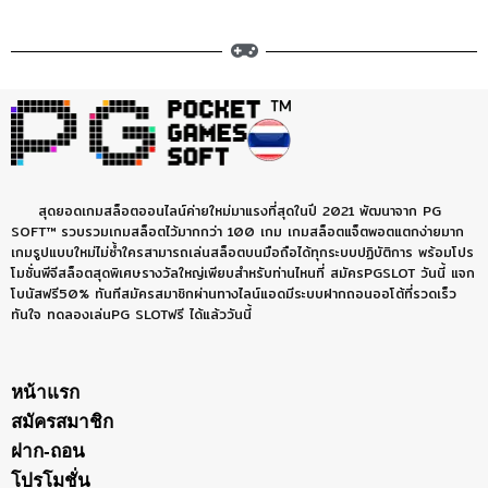
สุดยอดเกมสล็อตออนไลน์ค่ายใหม่มาแรงที่สุดในปี 2021 พัฒนาจาก PG
SOFT™ รวบรวมเกมสล็อตไว้มากกว่า 100 เกม เกมสล็อตแจ็ตพอตแตกง่ายมาก
เกมรูปแบบใหม่ไม่ซ้ำใครสามารถเล่นสล็อตบนมือถือได้ทุกระบบปฏิบัติการ พร้อมโปร
โมชั่นพีจีสล็อตสุดพิเศษรางวัลใหญ่เพียบสำหรับท่านไหนที่ สมัครPGSLOT วันนี้ แจก
โบนัสฟรี50% ทันทีสมัครสมาชิกผ่านทางไลน์แอดมีระบบฝากถอนออโต้ที่รวดเร็ว
ทันใจ ทดลองเล่นPG SLOTฟรี ได้แล้ววันนี้
หน้าแรก
สมัครสมาชิก
ฝาก-ถอน
โปรโมชั่น