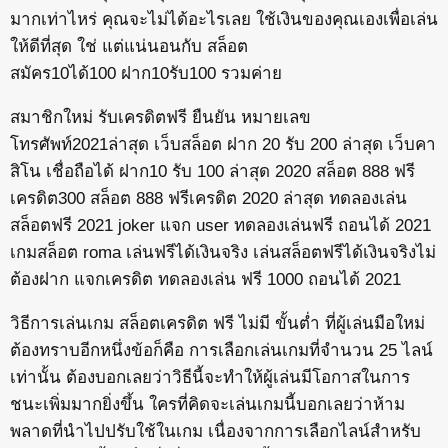
มากเท่าไหร่ คุณจะไม่ได้อะไรเลย ใช้เงินของคุณเองเพื่อเล่น
ให้ดีที่สุด ใช่ แต่แน่นอนกับ สล็อต
สมัคร10ได้100
ฝาก10รับ100 รวมค่าย
สมาชิกใหม่ รับเครดิตฟรี ยืนยัน หมายเลข
โทรศัพท์2021ล่าสุด
เว็บสล็อต ฝาก 20 รับ 200 ล่าสุด
เว็บคา
สิโน เชื่อถือได้
ฝาก10 รับ 100 ล่าสุด 2020 สล็อต 888 ฟรี
เครดิต300 สล็อต 888 ฟรีเครดิต 2020 ล่าสุด ทดลองเล่น
สล็อตฟรี 2021 joker แจก user ทดลองเล่นฟรี ถอนได้ 2021
เกมสล็อต roma เล่นฟรีได้เงินจริง เล่นสล็อตฟรีได้เงินจริงไม่
ต้องฝาก แจกเครดิต ทดลองเล่น ฟรี 1000 ถอนได้ 2021
วิธีการเล่นเกม สล็อตเครดิต ฟรี ไม่มี ขั้นต่ำ ที่ผู้เล่นมือใหม่
ต้องทราบอีกหนึ่งข้อก็คือ การเลือกเล่นเกมที่จำนวน 25 ไลน์
เท่านั้น ต้องบอกเลยว่าวิธีนี้จะทำให้ผู้เล่นมีโอกาสในการ
ชนะเพิ่มมากยิ่งขึ้น ใครที่คิดจะเล่นเกมนี้บอกเลยว่าห้าม
พลาดที่นำไปปรับใช้ในเกม เนื่องจากการเลือกไลน์สำหรับ