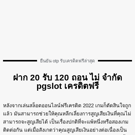
ยืนยัน otp รับเครดิตฟรีล่าสุด
ฝาก 20 รับ 120 ถอน ไม่ จำกัด
pgslot เครดิตฟรี
หลังจากเล่นสล็อตออนไลน์ฟรีเครดิต 2022 เกมก็ตัดสินใจถูก
แล้ว มันสามารถช่วยให้คุณหลีกเลี่ยงการสูญเสียเงินที่คุณไม่
สามารถจะสูญเสียได้ เป็นเรื่องปกติที่จะแพ้หนึ่งหรือสองเกม
ติดต่อกัน แต่เมื่อสังเกตว่าคุณสูญเสียเงินอย่างต่อเนื่องเป็น