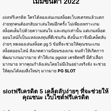
ไม่มีขั้นต่ํา 2022
slotฟรีเครดิต
ใครได้ลองเล่นเกมสล็อตเว็บสเตรทแล้วแตก
ง่ายทุกคนต้องกลับมาเล่นใหม่อีกครั้ง ไม่เพียงเพราะเกม
สล็อตเต็มไปด้วยความสนใจ และสนุกเท่านั้น แต่เกมสล็อต
ออนไลน์ก็เป็นแหล่งลงทุนที่ดีเช่นกัน ดังนั้นเราจึงมีเคล็ดลับ
ง่ายๆ ทดลองเล่นสล็อต pg
5 ข้อที่จะช่วยให้คุณชนะเกม
สล็อตออนไลน์ สังเกตความนิยมของเกม จนทำให้เกิดการ
พัฒนาเกมมากมาย ทำให้เกม pgslot เครดิตฟรี มีตัวเลือก
มากมาย หากคุณกำลังเล่นโดยไม่มีเงินอย่างจริงจัง จะช่วย
PG SLOT
ให้คุณได้ลองสิ่งใหม่ๆ มากมาย
slotฟรีเครดิต 5 เคล็ดลับง่ายๆ ที่จะช่วยให้
คุณชนะ เว็บไซต์ฟรีเครดิต