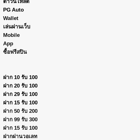
ดาวน์โหลด
PG Auto
Wallet
เล่นผ่านเว็บ
Mobile
App
ซื้อฟรีสปิน
ฝาก 10 รับ 100
ฝาก 20 รับ 100
ฝาก 29 รับ 100
ฝาก 15 รับ 100
ฝาก 50 รับ 200
ฝาก 99 รับ 300
ฝาก 15 รับ 100
ฝากผ่านวอเลท