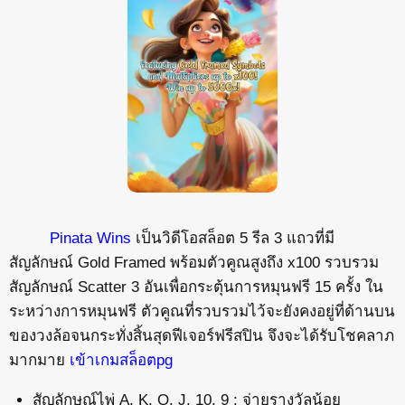
Pinata Wins
เป็นวิดีโอสล็อต 5 รีล 3 แถวที่มี
สัญลักษณ์ Gold Framed พร้อมตัวคูณสูงถึง x100 รวบรวม
สัญลักษณ์ Scatter 3 อันเพื่อกระตุ้นการหมุนฟรี 15 ครั้ง ใน
ระหว่างการหมุนฟรี ตัวคูณที่รวบรวมไว้จะยังคงอยู่ที่ด้านบน
ของวงล้อจนกระทั่งสิ้นสุดฟีเจอร์ฟรีสปิน จึงจะได้รับโชคลาภ
มากมาย
เข้าเกมสล็อตpg
สัญลักษณ์ไพ่ A, K, Q, J, 10, 9 : จ่ายรางวัลน้อย