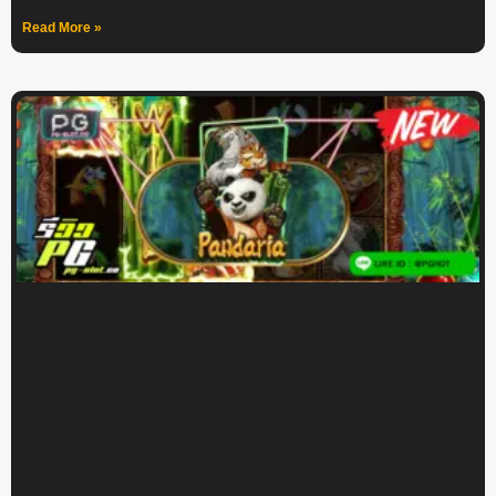
Read More »