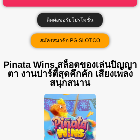
ติดต่อขอรับโปรโมชั่น
สมัครสมาชิก PG-SLOT.CO
Pinata Wins สล็อตของเล่นปิญญา
ตา งานปาร์ตี้สุดคึกคัก เสียงเพลง
สนุกสนาน