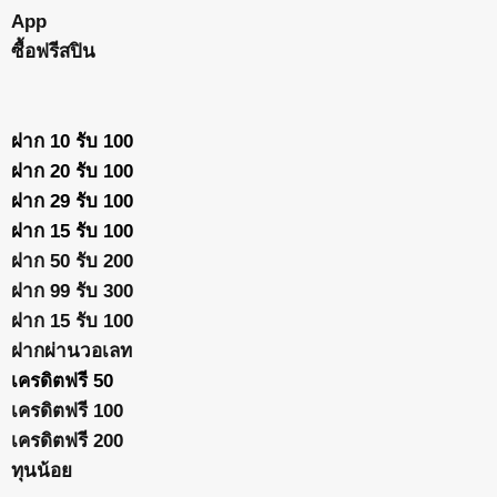
App
ซื้อฟรีสปิน
ฝาก 10 รับ 100
ฝาก 20 รับ 100
ฝาก 29 รับ 100
ฝาก 15 รับ 100
ฝาก 50 รับ 200
ฝาก 99 รับ 300
ฝาก 15 รับ 100
ฝากผ่านวอเลท
เครดิตฟรี 50
เครดิตฟรี 100
เครดิตฟรี 200
ทุนน้อย