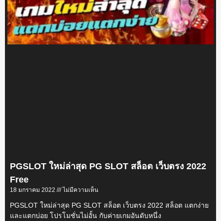
PGSLOT ใหม่ล่าสุด PG SLOT สล็อต เว็บตรง 2022
Free
18 มกราคม 2022
ไม่มีความเห็น
PGSLOT ใหม่ล่าสุด PG SLOT สล็อต เว็บตรง 2022 สล็อต แตกง่าย
และแตกบ่อย โปรโมชั่นไม่อั้น กับค่ายเกมอันดับหนึ่ง