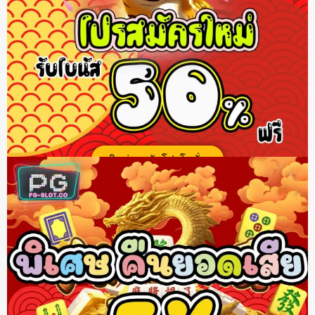
งานเพื่อขอรับด้วยตนเอง เท่านั้น
pg slot โปรโมชั่น50% ลูกค้าจะต้องแจ้งและต้องติดต่อกับทีม
โปรโมชั่น สมัครสมาชิกใหม่ รับโบนัส ฟรีเครดิต 50% ฟรี
ติดต่อขอรับโปรโมชั่น
ขอรับคืนยอดเสียด้วยตนเอง เท่านั้น
ที่ 5 ของเดือน ลูกค้าจะต้องแจ้งและต้องติดต่อกับทีมงานเพื่อ
ไม่เกินวันที่ 5 ของเดือนถัดไป การขอรับ คืนยอดเสีย ก่อนวัน
การคืนยอดเสียจะคืนให้เป็นเครดิตเติมใน User และคืนให้