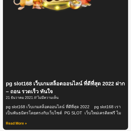
pg slot168 เว็บเกมสล็อตออนไลน์ ที่ดีที่สุด 2022 ฝาก
– ถอน รวดเร็ว ทันใจ
21 ธันวาคม 2021
ไม่มีความเห็น
pg slot168 เว็บเกมสล็อตออนไลน์ ที่ดีที่สุด 2022 pg slot168 เรา
เป็นพันธมิตรโดยตรงกับเว็บไซต์ PG SLOT เว็บใหม่เครดิตฟรี ไม
Read More »