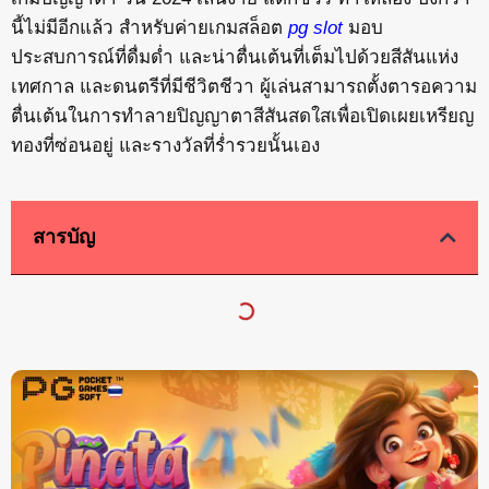
นี้ไม่มีอีกแล้ว สำหรับ
ค่าย
เกมสล็อต
pg slot
มอบ
ประสบการณ์ที่ดื่มด่ำ และน่าตื่นเต้นที่เต็มไปด้วยสีสันแห่ง
เทศกาล และดนตรีที่มีชีวิตชีวา ผู้เล่นสามารถตั้งตารอความ
ตื่นเต้นในการทำลายปิญญาตาสีสันสดใสเพื่อเปิดเผยเหรียญ
ทองที่ซ่อนอยู่ และรางวัลที่ร่ำรวยนั้นเอง
สารบัญ