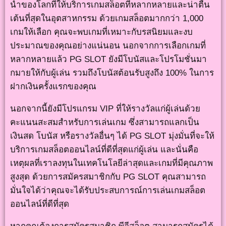
นำของโลกที่ให้บริการเกมสล็อตที่หลากหลายและน่าตื่น
เต้นที่สุดในอุตสาหกรรม ด้วยเกมสล็อตมากกว่า 1,000
เกมให้เลือก คุณจะพบเกมที่เหมาะกับรสนิยมและงบ
ประมาณของคุณอย่างแน่นอน นอกจากการเลือกเกมที่
หลากหลายแล้ว PG SLOT ยังมีโบนัสและโปรโมชั่นมา
กมายให้กับผู้เล่น รวมถึงโบนัสต้อนรับสูงถึง 100% ในการ
ฝากเงินครั้งแรกของคุณ
นอกจากนี้ยังมีโปรแกรม VIP ที่ให้รางวัลแก่ผู้เล่นด้วย
คะแนนสะสมสำหรับการเล่นเกม ซึ่งสามารถแลกเป็น
เงินสด โบนัส หรือรางวัลอื่นๆ ได้ PG SLOT มุ่งมั่นที่จะให้
บริการเกมสล็อตออนไลน์ที่ดีที่สุดแก่ผู้เล่น และนั่นคือ
เหตุผลที่เราลงทุนในเทคโนโลยีล่าสุดและเกมที่มีคุณภาพ
สูงสุด ด้วยการสมัครสมาชิกกับ PG SLOT คุณสามารถ
มั่นใจได้ว่าคุณจะได้รับประสบการณ์การเล่นเกมสล็อต
ออนไลน์ที่ดีที่สุด