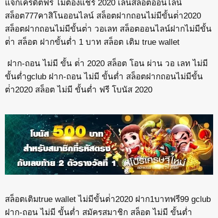
แจกเครดิตฟรี ไม่ต้องแชร์ 2020 เล่นสล็อตออนไลน์
สล็อต777คาสิโนออนไลน์ สล็อตฝากถอนไม่มีขั้นต่ํา2020
สล็อตฝากถอนไม่มีขั้นต่ํา วอเลท สล็อตออนไลน์ฝากไม่มีขั้น
ต่ํา สล็อต ฝากขั้นต่ำ 1 บาท สล็อต เติม true wallet
ฝาก-ถอน ไม่มี ขั้น ต่ํา 2020 สล็อต โอน ผ่าน วอ เลท ไม่มี
ขั้นต่ำgclub ฝาก-ถอน ไม่มี ขั้นต่ำ สล็อตฝากถอนไม่มีขั้น
ต่ํา2020 สล็อต ไม่มี ขั้นต่ำ ฟรี โบนัส 2020
สล็อตเติมtrue wallet ไม่มีขั้นต่ํา2020 ฝาก1บาทฟรี99 gclub
ฝาก-ถอน ไม่มี ขั้นต่ำ สมัครสมาชิก สล็อต ไม่มี ขั้นต่ำ