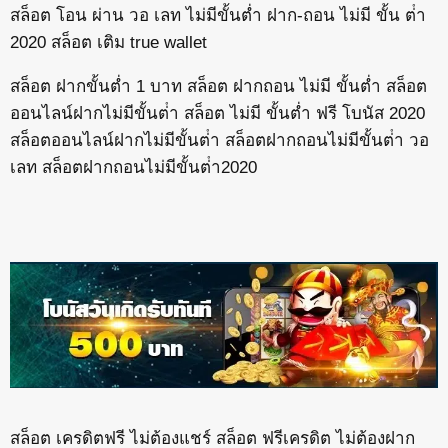
สล็อต โอน ผ่าน วอ เลท ไม่มีขั้นต่ำ ฝาก-ถอน ไม่มี ขั้น ต่ํา
2020 สล็อต เติม true wallet
สล็อต ฝากขั้นต่ำ 1 บาท สล็อต ฝากถอน ไม่มี ขั้นต่ำ สล็อต
ออนไลน์ฝากไม่มีขั้นต่ํา สล็อต ไม่มี ขั้นต่ำ ฟรี โบนัส 2020
สล็อตออนไลน์ฝากไม่มีขั้นต่ํา สล็อตฝากถอนไม่มีขั้นต่ํา วอ
เลท สล็อตฝากถอนไม่มีขั้นต่ํา2020
สล็อต เครดิตฟรี ไม่ต้องแชร์ สล็อต ฟรีเครดิต ไม่ต้องฝาก