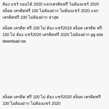
ต้อง แชร์ ถอนได้ 2020 แจกเครดิตฟรี ไม่ต้องแชร์ 2020
สล็อต เครดิตฟรี 100 ไม่ต้องฝาก ไม่ต้องแชร์ 2020 แจก
เครดิตฟรี 100 ไม่ต้องฝาก ล่าสุด
สล็อต เครดิต ฟรี 100 ไม่ ต้อง แชร์2019 สล็อต เครดิต ฟรี
100 ไม่ ต้อง แชร์2020 เครดิตฟรี 2020 ไม่ต้องฝาก
pg slot
download ios
สล็อต เครดิต ฟรี 100 ไม่ ต้อง แชร์2020 สล็อต เครดิตฟรี
100 ไม่ต้องฝาก ไม่ต้องแชร์ 2020