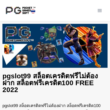
pgslot99 สล็อตเครดิตฟรีไม่ต้อง
ฝาก สล็อตฟรีเครดิต100 FREE
2022
pgslot99 สล็อตเครดิตฟรีไม่ต้องฝาก สล็อตฟรีเครดิต100