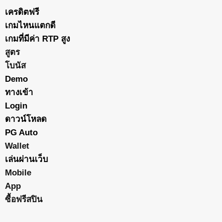
เครดิตฟรี
เกมไหนแตกดี
เกมที่มีค่า RTP สูง
สูตร
โบนัส
Demo
ทางเข้า
Login
ดาวน์โหลด
PG Auto
Wallet
เล่นผ่านเว็บ
Mobile
App
ซื้อฟรีสปิน