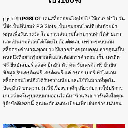
โปร100%
PGSLOT
เล่นสล็อตออนไลน์ยังไงให้เก่ง? ทำไมวัน
pgslot99
นี้จึงเป็นที่นิยม? PG Slots เป็นเกมออนไลน์ที่เล่นด้วยม้า
หมุนเพื่อรับรางวัล โดยการเล่นเกมนี้สามารถทำได้ง่ายมาก
และเป็นเกมที่เล่นได้โดยไม่ต้องคิดเลย เพราะระบบเกม
สล็อตจะคำนวณทุกอย่างให้เราอย่างครอบคลุม หากคุณเป็น
คนหนึ่งที่อยากรู้อยากเห็นและต้องการคำตอบ
เว็บ เครดิต
สล็อต ยืนยัน ตัว ต้น รับเครดิตฟรี
ยืนยัน
ฟรี ยืนยันเบอร์
ข้อมูล รับเครดิตฟรี
เครดิตฟรี แค่ กรอก เบอร์
ทำไมเกม
สล็อตออนไลน์ถึงได้รับความนิยมและใช้กันมากที่สุดใน
ปัจจุบัน? บทความวันนี้มีเรื่องราวดีๆ เกี่ยวกับการใช้บริการ
เกมสล็อตในรูปแบบเกมออนไลน์มานำเสนอ การันตีเมื่อคุณ
รู้ถึงข้อดีเหล่านี้ คุณจะต้องลงทะเบียนเพื่อเล่นอย่างแน่นอน