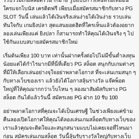
รวบรวมเกมสล็อตไว้มากมาย รูปแบบการเล่นที่ไม่เหมือน
ใครแจกโบนัส เครดิตฟรี เพียบเมื่อสมัครสมาชิกกับทาง PG
SLOT วันนี้ เล่นแล้วได้เงินจริงเล่นง่ายได้เงินง่าย รวบเล่น
ทันใจกับ เกมยิงปลา สุดแสนยอดฮิตที่ใครเห็นแล้วต้องอยาก
ลองเล่นเพียงแค่ ยิงปลา ก็สามารถทำให้คุณได้เงินจริง ๆ ไป
ใช้กันแบบสบายสมัครสมาชิกใหม่
เริ่มต้นเพียง 100 บาท เท่านั้นฝากครั้งต่อไปไม่มีขั้นต่ำลงทุน
น้อยแต่ได้กำไรมากมีที่นี่ที่เดียว PG สล็อต สนุกกับเกมต่างๆ
ที่มีให้เลือกเล่นอย่างจุใจอย่าพลาดโอกาส ที่จะเล่นเกมสนุก ๆ
กับทางเว็บของเรา แล้วยังได้โอกาสลุ้นรางวัล แจ๊คพ็อต
ใหญ่ที่ให้คุณมากกว่าเว็บไหน ๆ ลองมาสัมผัสกับทาง PG
สล็อต กันได้แล้ววันนี้ สมัครเลย
PG ฝาก 10 รับ 100
อย่าพลาดโอกาสที่คุณจะได้เป็นเศรษฐี ในช่วงเพียงแค่ข้าม
คืนลองเปิดโอกาศให้คุณได้ลองเล่นเกมสล็อตกับทางเว็บของ
เราแล้วคุณจะติดใจและสนุกสนามแบบไม่เคยเจอที่ไหนมา
ก่อน สมัครเล่นเกมสล็อต วันนี้ลุ้นรับรางวัลใหญ่กับทางเว็บ