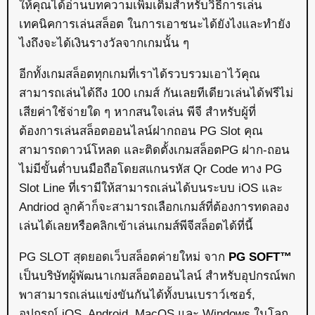
ให้คุณได้อ่านบทความเพิ่มเติมสำหรับวิธีการเล่น
เทคนิคการเล่นสล็อต ในการเอาชนะได้ยังไงและทำยัง
ไงถึงจะได้เงินรางวัลจากเกมนั้น ๆ
อีกทั้งเกมสล็อตทุกเกมที่เราได้รวบรวมเอาไว้คุณ
สามารถเล่นได้ถึง 100 เกมส์ กันเลยทีเดียวเล่นได้ฟรีไม่
เสียค่าใช้จ่ายใด ๆ หากสนใจเล่น พีจี สำหรับผู้ที่
ต้องการเล่นสล็อตออนไลน์ฝากถอน PG Slot คุณ
สามารถดาวน์โหลด และติดตั้งเกมสล็อตPG ฝาก-ถอน
ไม่มีขั้นต่ำบนมือถือโดยสแกนรหัส Qr Code ทาง PG
Slot Line ที่เรามีให้สามารถเล่นได้บนระบบ iOS และ
Andriod ลูกค้าก็จะสามารถเลือกเกมส์ที่ต้องการทดลอง
เล่นได้เลยหรือคลิกเข้าเล่นเกมส์พีจีสล็อตได้ที่นี้
PG SLOT สุดยอดเว็บสล็อตค่ายใหม่ จาก
PG SOFT™
เป็นบริษัทผู้พัฒนาเกมสล็อตออนไลน์ สำหรับอุปกรณ์พก
พาสามารถเล่นแข่งขันกันได้ทั้งบนเบราว์เซอร์,
อุปกรณ์ iOS, Android, MacOS และ Windows ในโลก