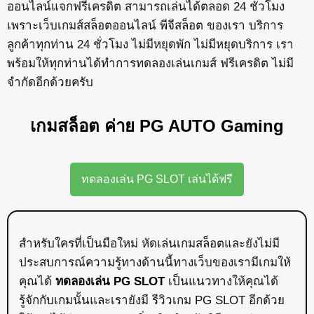
ออนไลน์แจกฟรีเครดิต สามารถเล่นได้ตลอด 24 ชั่วโมง
เพราะเว็บเกมส์สล็อตออนไลน์ พีจีสล็อต ของเรา บริการ
ลูกค้าทุกท่าน 24 ชั่วโมง ไม่มีหยุดพัก ไม่มีหยุดบริการ เรา
พร้อมให้ทุกท่านได้ทำการทดลองเล่นเกมส์ ฟรีเครดิต ไม่มี
จำกัดอีกด้วยครับ
เกมสล็อต ค่าย PG AUTO Gaming
ทดลองเล่น PG SLOT เล่นได้ฟรี
สำหรับใครที่เป็นมือใหม่ หัดเล่นเกมสล็อตและยังไม่มี
ประสบการณ์ความรู้ทางด้านนี้ทางเว็บของเรามีเกมให้
คุณได้
ทดลองเล่น PG SLOT
เป็นแนวทางให้คุณได้
รู้จักกับเกมนั้นและเรายังมี รีวิวเกม PG SLOT อีกด้วย