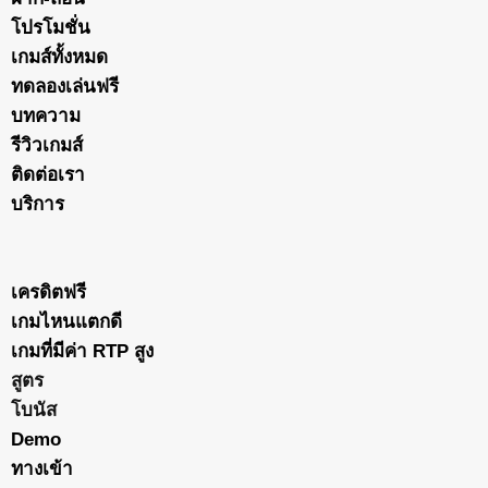
โปรโมชั่น
เกมส์ทั้งหมด
ทดลองเล่นฟรี
บทความ
รีวิวเกมส์
ติดต่อเรา
บริการ
เครดิตฟรี
เกมไหนแตกดี
เกมที่มีค่า RTP สูง
สูตร
โบนัส
Demo
ทางเข้า