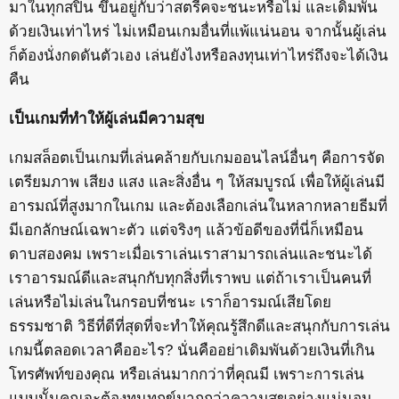
มาในทุกสปิน ขึ้นอยู่กับว่าสตรีคจะชนะหรือไม่ และเดิมพัน
ด้วยเงินเท่าไหร่ ไม่เหมือนเกมอื่นที่แพ้แน่นอน จากนั้นผู้เล่น
ก็ต้องนั่งกดดันตัวเอง เล่นยังไงหรือลงทุนเท่าไหร่ถึงจะได้เงิน
คืน
เป็นเกมที่ทำให้ผู้เล่นมีความสุข
เกมสล็อตเป็นเกมที่เล่นคล้ายกับเกมออนไลน์อื่นๆ คือการจัด
เตรียมภาพ เสียง แสง และสิ่งอื่น ๆ ให้สมบูรณ์ เพื่อให้ผู้เล่นมี
อารมณ์ที่สูงมากในเกม และต้องเลือกเล่นในหลากหลายธีมที่
มีเอกลักษณ์เฉพาะตัว แต่จริงๆ แล้วข้อดีของที่นี่ก็เหมือน
ดาบสองคม เพราะเมื่อเราเล่นเราสามารถเล่นและชนะได้
เราอารมณ์ดีและสนุกกับทุกสิ่งที่เราพบ แต่ถ้าเราเป็นคนที่
เล่นหรือไม่เล่นในกรอบที่ชนะ เราก็อารมณ์เสียโดย
ธรรมชาติ วิธีที่ดีที่สุดที่จะทำให้คุณรู้สึกดีและสนุกกับการเล่น
เกมนี้ตลอดเวลาคืออะไร? นั่นคืออย่าเดิมพันด้วยเงินที่เกิน
โทรศัพท์ของคุณ หรือเล่นมากกว่าที่คุณมี เพราะการเล่น
แบบนั้นคุณจะต้องทนทุกข์มากกว่าความสุขอย่างแน่นอน