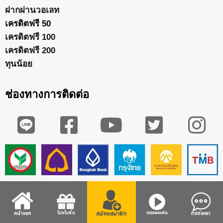
ฝากผ่านวอเลท
เครดิตฟรี 50
เครดิตฟรี 100
เครดิตฟรี 200
ทุนน้อย
ช่องทางการติดต่อ