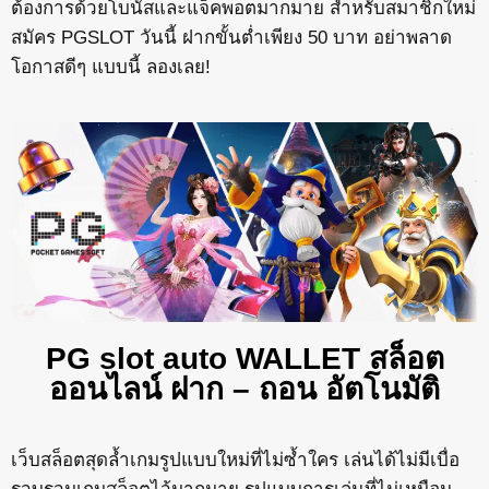
ต้องการด้วยโบนัสและแจ็คพอตมากมาย สำหรับสมาชิกใหม่
สมัคร PGSLOT วันนี้ ฝากขั้นต่ำเพียง 50 บาท อย่าพลาด
โอกาสดีๆ แบบนี้ ลองเลย!
PG slot auto WALLET สล็อต
ออนไลน์ ฝาก – ถอน อัตโนมัติ
เว็บสล็อตสุดล้ำเกมรูปแบบใหม่ที่ไม่ซ้ำใคร เล่นได้ไม่มีเบื่อ