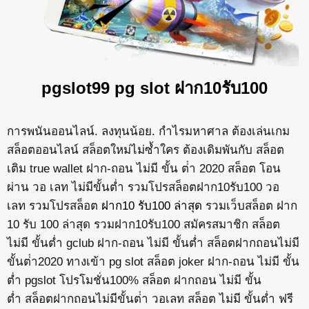
pgslot99 pg slot ฝาก10รับ100
การพนันออนไลน์. ลงทุนน้อย. กำไรมหาศาล ต้องเล่นเกม
สล็อตออนไลน์ สล็อตใหม่ไม่ซ้ำใคร ต้องเดิมพันกับ สล็อต
เติม true wallet ฝาก-ถอน ไม่มี ขั้น ต่ํา 2020
สล็อต โอน
ผ่าน วอ เลท ไม่มีขั้นต่ำ
รวมโปรสล็อตฝาก10รับ100 วอ
เลท
รวมโปรสล็อต
ฝาก10 รับ100 ล่าสุด
รวมเว็บสล็อต ฝาก
10 รับ 100 ล่าสุด
รวมฝาก10รับ100
สมัครสมาชิก สล็อต
ไม่มี ขั้นต่ำ
gclub ฝาก-ถอน ไม่มี ขั้นต่ำ
สล็อตฝากถอนไม่มี
ขั้นต่ํา2020
ทางเข้า pg slot
สล็อต joker ฝาก-ถอน ไม่มี ขั้น
ต่ำ
pgslot โปรโมชั่น100%
สล็อต ฝากถอน ไม่มี ขั้น
ต่ำ
สล็อตฝากถอนไม่มีขั้นต่ํา วอเลท
สล็อต ไม่มี ขั้นต่ำ ฟรี