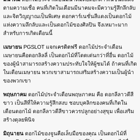
ตามความเชื่อ คนที่เกิดในเดือนมีนาคมจะมีความรู้สึกลึกลับ
และจิตวิญญาณเป็นพิเศษ ดอกคาร์เนชั่นสีแดงเป็นดอกไม้
แห่งความลึกลับและเป็นดอกไม้ของศิลปิน จึงเหมาะมาก
สำหรับการเกิดเดือนนี้
เมษายน
PGSLOT แจกเครดิตฟรี
ดอกไม้ประจำเดือน
เมษายนคือดอกลิลลี่ เป็นดอกไม้ที่โดดเด่นกว่าที่อื่น ดอกไม้
ของผู้นำสามารถสร้างความประทับใจให้ผู้ชมได้ ถ้าคนที่เกิด
ในเดือนเมษายน พวกเขาสามารถเสริมสร้างความเป็นผู้นำ
ของพวกเขา
พฤษภาคม
ดอกไม้ประจำเดือนพฤษภาคม คือ ดอกลีลาวดีสี
ขาว เป็นสีที่ให้ความรู้สึกสงบ ชอบบุคลิกของคนที่เกิดใน
เดือนดอกไม้ ดอกลีลาวดีสีขาวควรปลูกอย่างสุขุม เพื่อเสริม
สร้างดุลยพินิจ
มิถุนายน
ดอกไม้ของจูนคือเล็บมือของคุณ เป็นดอกไม้ที่