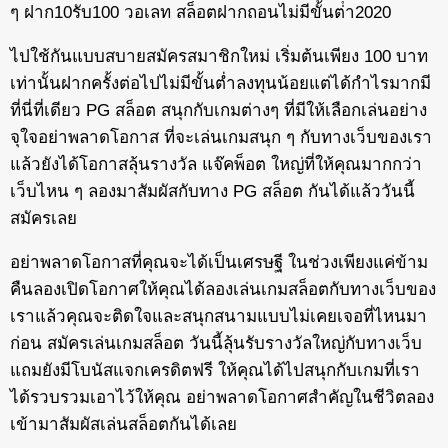
ๆ ฝาก10รับ100 วอเลท สล็อตฝากถอนไม่มีขั้นต่ํา2020
ไปใช้กันแบบสบายสมัครสมาชิกใหม่ เริ่มต้นเพียง 100 บาท
เท่านั้นฝากครั้งต่อไปไม่มีขั้นต่ำลงทุนน้อยแต่ได้กำไรมากมี
ที่นี่ที่เดียว PG สล็อต สนุกกับเกมต่างๆ ที่มีให้เลือกเล่นอย่าง
จุใจอย่าพลาดโอกาส ที่จะเล่นเกมสนุก ๆ กับทางเว็บของเรา
แล้วยังได้โอกาสลุ้นรางวัล แจ๊คพ็อต ใหญ่ที่ให้คุณมากกว่า
เว็บไหน ๆ ลองมาสัมผัสกับทาง PG สล็อต กันได้แล้ววันนี้
สมัครเลย
อย่าพลาดโอกาสที่คุณจะได้เป็นเศรษฐี ในช่วงเพียงแค่ข้าม
คืนลองเปิดโอกาศให้คุณได้ลองเล่นเกมสล็อตกับทางเว็บของ
เราแล้วคุณจะติดใจและสนุกสนามแบบไม่เคยเจอที่ไหนมา
ก่อน สมัครเล่นเกมสล็อต วันนี้ลุ้นรับรางวัลใหญ่กับทางเว็บ
แถมยังมีโบนัสแจกเครดิตฟรี ให้คุณได้ไปสนุกกับเกมที่เรา
ได้รวบรวมเอาไว้ให้คุณ อย่าพลาดโอกาศสำคัญในชีวิตลอง
เข้ามาสัมผัสเล่นสล็อตกันได้เลย