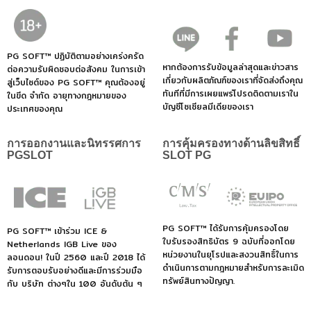
PG SOFT™ ปฏิบัติตามอย่างเคร่งครัด
หากต้องการรับข้อมูลล่าสุดและข่าวสาร
ต่อความรับผิดชอบต่อสังคม ในการเข้า
เกี่ยวกับผลิตภัณฑ์ของเราที่จัดส่งถึงคุณ
สู่เว็บไซต์ของ PG SOFT™ คุณต้องอยู่
ทันทีที่มีการเผยแพร่โปรดติดตามเราใน
ในขีด จำกัด อายุทางกฎหมายของ
บัญชีโซเชียลมีเดียของเรา
ประเทศของคุณ
การออกงานและนิทรรศการ
การคุ้มครองทางด้านลิขสิทธิ์
PGSLOT
SLOT PG
PG SOFT™ ได้รับการคุ้มครองโดย
PG SOFT™ เข้าร่วม ICE &
ใบรับรองสิทธิบัตร 9 ฉบับที่ออกโดย
Netherlands IGB Live ของ
หน่วยงานในยุโรปและสงวนสิทธิ์ในการ
ลอนดอน! ในปี 2560 และปี 2018 ได้
ดำเนินการตามกฎหมายสำหรับการละเมิด
รับการตอบรับอย่างดีและมีการร่วมมือ
ทรัพย์สินทางปัญญา.
กับ บริษัท ต่างๆใน 100 อันดับต้น ๆ