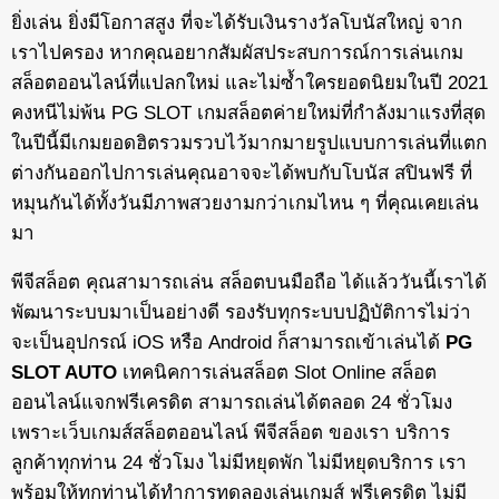
ยิ่งเล่น ยิ่งมีโอกาสสูง ที่จะได้รับเงินรางวัลโบนัสใหญ่ จาก
เราไปครอง หากคุณอยากสัมผัสประสบการณ์การเล่นเกม
สล็อตออนไลน์ที่แปลกใหม่ และไม่ซ้ำใครยอดนิยมในปี 2021
คงหนีไม่พ้น PG SLOT เกมสล็อตค่ายใหม่ที่กำลังมาแรงที่สุด
ในปีนี้มีเกมยอดฮิตรวมรวบไว้มากมายรูปแบบการเล่นที่แตก
ต่างกันออกไปการเล่นคุณอาจจะได้พบกับโบนัส สปินฟรี ที่
หมุนกันได้ทั้งวันมีภาพสวยงามกว่าเกมไหน ๆ ที่คุณเคยเล่น
มา
พีจีสล็อต คุณสามารถเล่น สล็อตบนมือถือ ได้แล้ววันนี้เราได้
พัฒนาระบบมาเป็นอย่างดี รองรับทุกระบบปฏิบัติการไม่ว่า
จะเป็นอุปกรณ์ iOS หรือ Android ก็สามารถเข้าเล่นได้
PG
SLOT AUTO
เทคนิคการเล่นสล็อต Slot Online สล็อต
ออนไลน์แจกฟรีเครดิต สามารถเล่นได้ตลอด 24 ชั่วโมง
เพราะเว็บเกมส์สล็อตออนไลน์ พีจีสล็อต ของเรา บริการ
ลูกค้าทุกท่าน 24 ชั่วโมง ไม่มีหยุดพัก ไม่มีหยุดบริการ เรา
พร้อมให้ทุกท่านได้ทำการทดลองเล่นเกมส์ ฟรีเครดิต ไม่มี