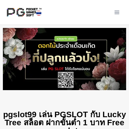
pgslot99 เล่น PGSLOT กับ Lucky
Tree สล็อต ฝากขั้นต่ำ 1 บาท Free