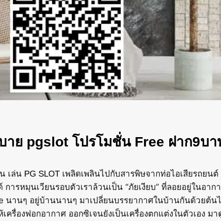
บาย pgslot โปรโมชั่น Free ฝาก9บาท
จน เล่น
เพลิดเพลินไปกับสารพิษจากท่อไอเสียรถยนต์
PG SLOT
การหมุนเวียนรอบตัวเราล้วนเป็น “ภัยเงียบ” ที่ลอยอยู่ในอากาศ
me นานๆ อยู่บ้านนานๆ มาเปลี่ยนบรรยากาศในบ้านกันด้วยต้นไม้ 4
เครื่องฟอกอากาศ ออกซิเจนยังเป็นเครื่องตกแต่งในตัวเอง มาดูต