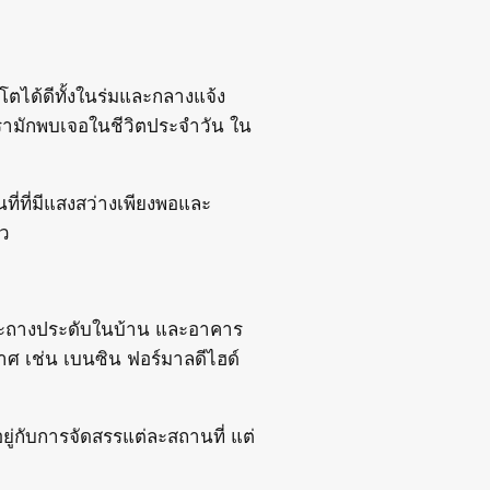
โตได้ดีทั้งในร่มและกลางแจ้ง
เรามักพบเจอในชีวิตประจำวัน ใน
ที่ที่มีแสงสว่างเพียงพอและ
อว
ม้กระถางประดับในบ้าน และอาคาร
ศ เช่น เบนซิน ฟอร์มาลดีไฮด์
ยู่กับการจัดสรรแต่ละสถานที่ แต่