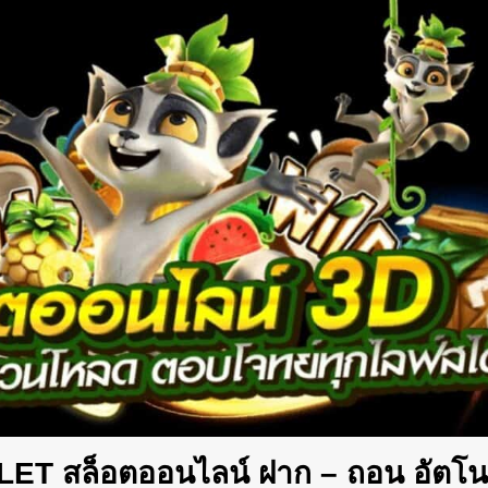
ET สล็อตออนไลน์ ฝาก – ถอน อัตโนม