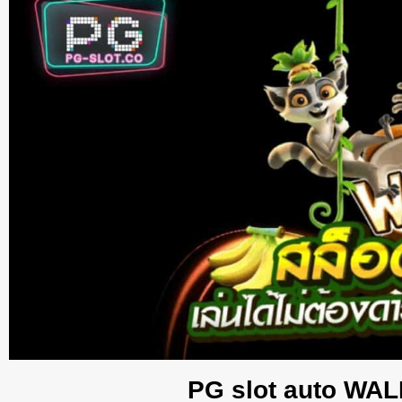
PG slot auto WALL