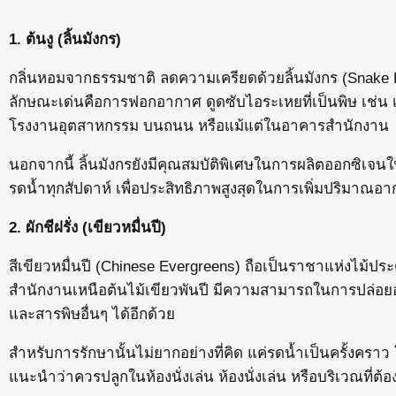
1. ต้นงู (ลิ้นมังกร)
กลิ่นหอมจากธรรมชาติ ลดความเครียดด้วยลิ้นมังกร (Snake Pl
ลักษณะเด่นคือการฟอกอากาศ ดูดซับไอระเหยที่เป็นพิษ เช่น 
โรงงานอุตสาหกรรม บนถนน หรือแม้แต่ในอาคารสำนักงาน
นอกจากนี้ ลิ้นมังกรยังมีคุณสมบัติพิเศษในการผลิตออกซิเจนในเ
รดน้ำทุกสัปดาห์ เพื่อประสิทธิภาพสูงสุดในการเพิ่มปริมาณอาก
2. ผักชีฝรั่ง (เขียวหมื่นปี)
สีเขียวหมื่นปี (Chinese Evergreens) ถือเป็นราชาแห่งไม้ป
สำนักงานเหนือต้นไม้เขียวพันปี มีความสามารถในการปล่อยอ
และสารพิษอื่นๆ ได้อีกด้วย
สำหรับการรักษานั้นไม่ยากอย่างที่คิด แค่รดน้ำเป็นครั้งคราว
แนะนำว่าควรปลูกในห้องนั่งเล่น ห้องนั่งเล่น หรือบริเวณที่