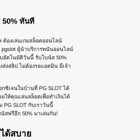
 50% ทันที
 ต้องเล่นเกมสล็อตออนไลน์
3 pgslot ผู้นำบริการพนันออนไลน์
อัตโนมัติวันนี้ รับโบนัส 50%
ส่งสลิป ไม่ต้องรอแอดมิน มีเจ้า
มออกซิเจนในบ้านที่ PG SLOT ได้
วยให้คุณเล่นสล็อตเพื่อทำเงินได้
ม PG SLOT กับเราวันนี้
นัสฟรีอีก 50% มาเล่นกัน!
 ได้สบาย