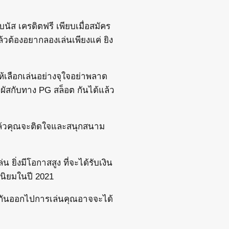
นัส เครดิตฟรี เพียบเมื่อสมัคร
ล้วต้องอยากลองเล่นเพียงแค่ ยิง
ีให้เลือกเล่นอย่างจุใจอย่าพลาด
มผัสกับทาง PG สล็อต กันได้แล้ว
แล้วคุณจะติดใจและสนุกสนาม
ยิ่งมีโอกาสสูง ที่จะได้รับเงิน
นิยมในปี 2021
างกันออกไปการเล่นคุณอาจจะได้