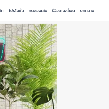
ิก
โปรโมชั่น
ทดลองเล่น
รีวิวเกมสล็อต
บทความ