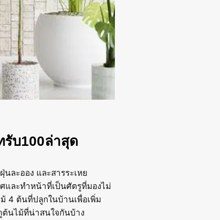
รับ100ล่าสุด
 ฝุ่นละออง และสารระเหย
และทำหน้าที่เป็นศัตรูที่มองไม่
 ต้นที่ปลูกในบ้านเพื่อเพิ่ม
้นไม้ที่น่าสนใจกันบ้าง