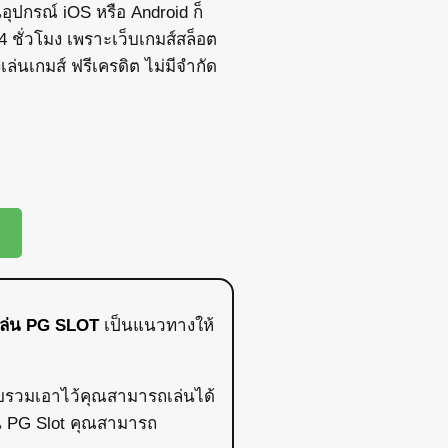
อุปกรณ์ iOS หรือ Android ก็
ชั่วโมง เพราะเว็บเกมส์สล็อต
ล่นเกมส์ ฟรีเครดิต ไม่มีจำกัด
ล่น PG SLOT
เป็นแนวทางให้
รวบรวมเอาไว้คุณสามารถเล่นได้
ถอน PG Slot คุณสามารถ