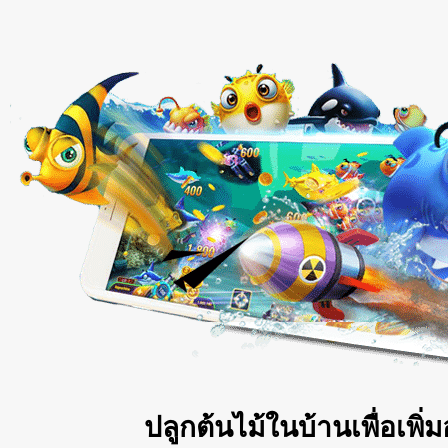
ปลูกต้นไม้ในบ้านเพื่อเ