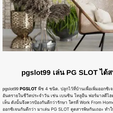
pgslot99 เล่น PG SLOT ได้ส
PGSLOT
พืช 4 ชนิด. ปลูกไว้ที่บ้านเพื่อเพิ่มออกซิเ
pgslot99
อันตรายในชีวิตประจำวัน เช่น เบนซิน โทลูอีน ฟอร์มาลดีไฮด์ 
เห็น ดังนั้นจึงควรป้องกันดีกว่ารักษา ใครที่ Work From Ho
ออกซิเจนกันดีกว่า มาเล่น PG SLOT ดูดสารพิษกันเถอะ ทำให้