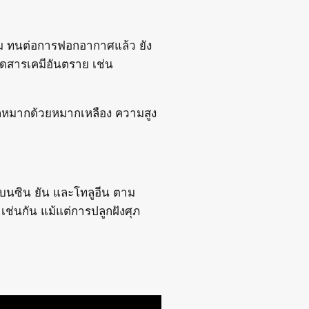
งาม ทนต่อการฟอกอากาศแล้ว ยัง
ดสารเคมีอันตราย เช่น
ลูกหมากด้วยหมากเหลือง ความสูง
บนซิน ยัน และโทลูอีน ตาม
เช่นกัน แม้แต่การปลูกฝังศุภ