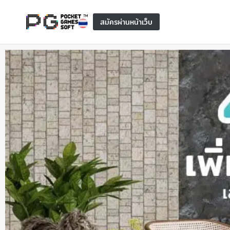
สมัครผ่านหน้าเว็บ