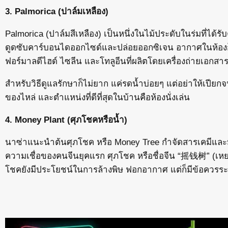
3. Palmorica (ปาล์มเหลือง)
Palmorica (ปาล์มสีเหลือง) เป็นหนึ่งในไม้ประดับในร่มที่
ดูดซับคาร์บอนไดออกไซด์และปล่อยออกซิเจน อากาศในห้องก็
ฟอร์มาลดีไฮด์ ไซลีน และโทลูอีนที่ผลิตโดยเครื่องถ่ายเอกส
สำหรับวิธีดูแลรักษาก็ไม่ยาก แค่รดน้ำบ่อยๆ แต่อย่าให้เปี
ของไหล่ และตำแหน่งที่ดีที่สุดในบ้านคือห้องนั่งเล่น
4. Money Plant (ศุภโชคหรือน้ำ)
นาซ่าแนะนำต้นศุภโชค หรือ Money Tree กำจัดสารเคมีและ
ความเชื่อของคนจีนยุคแรก ศุภโชค หรือชื่อจีน “摇钱树” (เหยา เ
โชคยังมีประโยชน์ในการล้างพิษ ฟอกอากาศ แต่ก็มีข้อควรระว