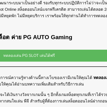
พัฒนาระบบมาเป็นอย่างดี รองรับทุกระบบปฏิบัติการไม่ว่าจะเป็น
ot Online สล็อตออนไลน์แจกฟรีเครดิต สามารถเล่นได้ตลอด 24 
ม่มีหยุดพัก ไม่มีหยุดบริการ เราพร้อมให้ทุกท่านได้ทำการทดลองเ
ล็อต ค่าย PG AUTO Gaming
ทดลองเล่น PG SLOT เล่นได้ฟรี
สบการณ์ความรู้ทางด้านนี้ทางเว็บของเรามีเกมให้คุณได้
ทดลองเ
้วยให้คุณได้อ่านบทความเพิ่มเติมสำหรับวิธีการเล่น
ได้เงินรางวัลจากเกมนั้น ๆ อีกทั้งเกมสล็อตทุกเกมที่เราได้
ด ๆ หากสนใจเล่น พีจี สำหรับผู้ที่ต้องการเล่นสล็อตออนไลน์ฝาก