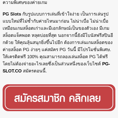
ความพิเศษของค่ายเกม
PG Slots
กับรูปแบบการเล่นที่เข้าใจง่าย เป็นการเล่นรูป
แบบใหม่ที่ไม่ซ้ำกับค่ายไหนมาก่อน ไม่น่าเบื่อ ไม่น่าเบื่อ
เหมือนเกมสล็อตเก่าและมีเอกลักษณ์เป็นของตัวเอง มีเกม
สล็อตแจ็คพอต หลุดบ่อยที่สุด นอกจากนี้ยังมีโบนัสฟรีสปินอี
กด้วย ให้คุณลุ้นสนุกยิ่งขึ้นไปอีก ต้องการเล่นเกมสล็อตของ
ค่ายสล็อต PG ง่ายๆ แค่สมัคร PG วันนี้ มีโปรโมชั่นพิเศษ.
ให้เครดิตฟรี 100% คุณสามารถลองเล่นสล็อต PG ได้ฟรี
โดยไม่ต้องจ่ายอะไรเลยซึ่งเป็นส่วนหนึ่งของเว็บไซต์
PG-
SLOT.CO
สมัครตอนนี้.