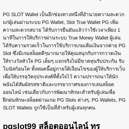
PG SLOT Wallet เป็นอีกช่องทางหนึ่งที่อำนวยความสะดวก
แก่ผู้เล่นผ่านระบบ PG Wallet, Slot True Wallet PG เพิ่ม
ความสะดวกสบาย ได้รับการยืนยันแล้วว่าใช้เวลาเพียง 1
นาทีในการให้บริการผ่านระบบ True Money Wallet ผู้เล่น
ได้รับความรวดเร็วในการใช้บริการเกมเติมเงินจากค่าย PG
Slot ซึ่งมีเกมสล็อตดีๆมากมายให้คุณสนุกกับการกวาดเงิน
ให้รางวัลหัวใจ PG เต็มๆ แจกจริงไม่มีขาดทุนรับประกัน รับ
โบนัสก้อนโต ทั้งหมดนี้อยู่ภายใต้เงื่อนไขของผู้ให้บริการเว็บ
เพื่อให้บรรลุวัตถุประสงค์ที่ตั้งใจไว้ ความปรารถนาให้นัก
พนันได้สัมผัสรสชาติและบรรยากาศของการเล่นสล็อต
ออนไลน์ เช่นเดียวกับการพัฒนาทักษะสำหรับผู้เล่นเพื่อ
ฝึกฝนทักษะสล็อตผ่านเกม PG Slots ต่างๆ, PG Wallets, PG
SLOT Wallets ถูกใช้เป็นที่สำหรับผู้เล่นทุกคน
pgslot99 สล็อตออนไลน์ ทรู