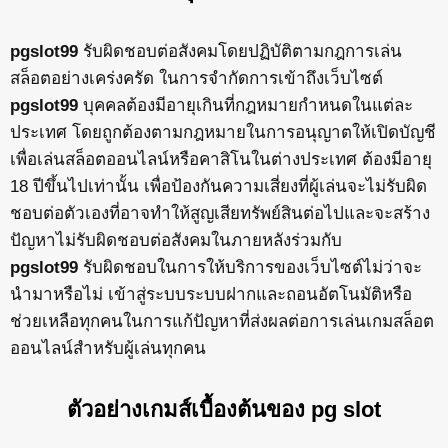
pgslot99
รับผิดชอบต่อสังคมโดยปฏิบัติตามกฎการเล่น
สล็อตอย่างเคร่งครัด ในการจำกัดการเข้าถึงเว็บไซต์
pgslot99
บุคคลต้องมีอายุเกินที่กฎหมายกำหนดในแต่ละ
ประเทศ โดยถูกต้องตามกฎหมายในการอนุญาตให้เปิดบัญชี
เพื่อเล่นสล็อตออนไลน์หรือคาสิโนในต่างประเทศ ต้องมีอายุ
18 ปีขึ้นไปเท่านั้น เพื่อป้องกันความเสี่ยงที่ผู้เล่นจะไม่รับผิด
ชอบต่อตัวเองที่อาจทำให้สูญเสียทรัพย์สินต่อไปและจะสร้าง
ปัญหาไม่รับผิดชอบต่อสังคมในภายหลังร่วมกับ
pgslot99
รับผิดชอบในการให้บริการของเว็บไซต์ไม่ว่าจะ
นำมาหรือไม่ เข้าสู่ระบบระบบฝากและถอนอัตโนมัติหรือ
ช่วยเหลือทุกคนในการแก้ปัญหาที่ส่งผลต่อการเล่นเกมสล็อต
ออนไลน์สำหรับผู้เล่นทุกคน
ตัวอย่างเกมส์เบื้องต้นของ pg slot