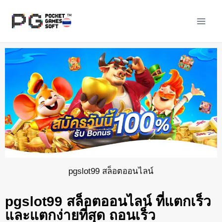
pgslot99 สล็อตออนไลน์
pgslot99 สล็อตออนไลน์ ที่แตกเร็ว
และแตกง่ายที่สุด ถอนเร็ว