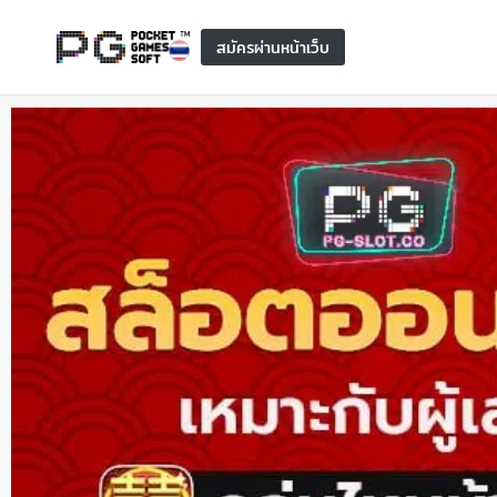
สมัครผ่านหน้าเว็บ