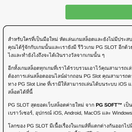
สำหรับใครที่เป็นมือใหม่ หัดเล่นเกมสล็อตและยังไม่มีประ
คุณได้รู้จักกับเกมนั้นและเรายังมี รีวิวเกม PG SLOT อีก
ไงและทำยังไงถึงจะได้เงินรางวัลจากเกมนั้น ๆ
อีกทั้งเกมสล็อตทุกเกมที่เราได้รวบรวมเอาไว้คุณสามารถเล่นได
ต้องการเล่นสล็อตออนไลน์ฝากถอน PG Slot คุณสามารถดาว
ทาง PG Slot Line ที่เรามีให้สามารถเล่นได้บนระบบ iOS แล
สล็อตได้ที่นี้
PG SLOT สุดยอดเว็บสล็อตค่ายใหม่ จาก
PG SOFT™
เป็น
เบราว์เซอร์, อุปกรณ์ iOS, Android, MacOS และ Window
โลกของ PG SLOT มีเนื้อเรื่องในเกมส์ที่แตกต่างกันออกไ