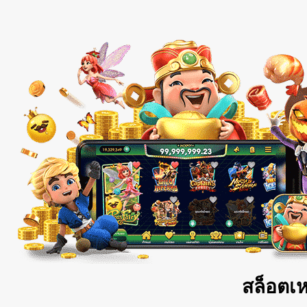
สล็อตเห