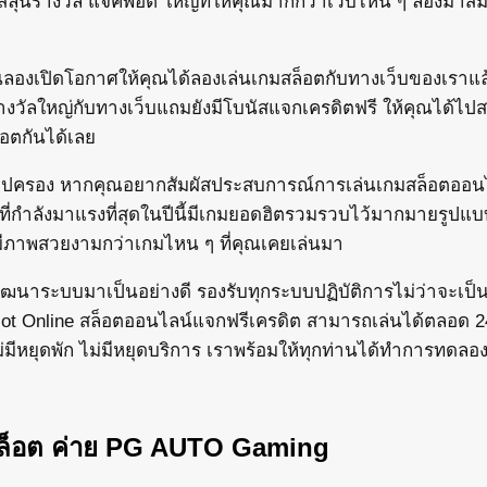
สลุ้นรางวัล แจ๊คพ็อต ใหญ่ที่ให้คุณมากกว่าเว็บไหน ๆ ลองมาสั
คืนลองเปิดโอกาศให้คุณได้ลองเล่นเกมสล็อตกับทางเว็บของเรา
รางวัลใหญ่กับทางเว็บแถมยังมีโบนัสแจกเครดิตฟรี ให้คุณได้ไปส
็อตกันได้เลย
จากเราไปครอง หากคุณอยากสัมผัสประสบการณ์การเล่นเกมสล็อตออน
ี่กำลังมาแรงที่สุดในปีนี้มีเกมยอดฮิตรวมรวบไว้มากมายรูปแบ
ันมีภาพสวยงามกว่าเกมไหน ๆ ที่คุณเคยเล่นมา
พัฒนาระบบมาเป็นอย่างดี รองรับทุกระบบปฏิบัติการไม่ว่าจะเป็น
ot Online สล็อตออนไลน์แจกฟรีเครดิต สามารถเล่นได้ตลอด 24 
ม่มีหยุดพัก ไม่มีหยุดบริการ เราพร้อมให้ทุกท่านได้ทำการทดลองเ
ล็อต ค่าย PG AUTO Gaming