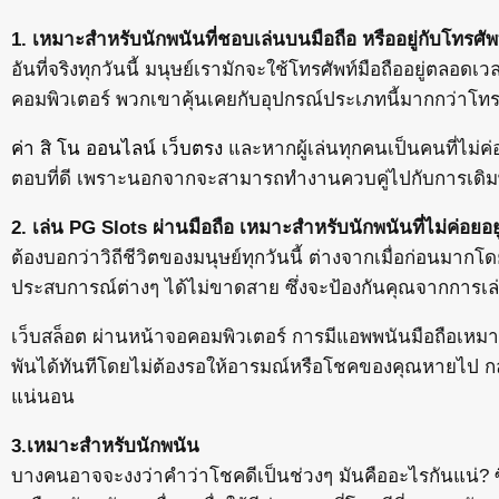
1. เหมาะสำหรับนักพนันที่ชอบเล่นบนมือถือ หรืออยู่กับโทรศั
อันที่จริงทุกวันนี้ มนุษย์เรามักจะใช้โทรศัพท์มือถืออยู่ตลอด
คอมพิวเตอร์ พวกเขาคุ้นเคยกับอุปกรณ์ประเภทนี้มากกว่าโทร
ค่า สิ โน ออนไลน์ เว็บตรง
และหากผู้เล่นทุกคนเป็นคนที่ไม่ค
ตอบที่ดี เพราะนอกจากจะสามารถทำงานควบคู่ไปกับการเดิมพัน
2. เล่น PG Slots ผ่านมือถือ เหมาะสำหรับนักพนันที่ไม่ค่อยอยู่
ต้องบอกว่าวิถีชีวิตของมนุษย์ทุกวันนี้ ต่างจากเมื่อก่อน
ประสบการณ์ต่างๆ ได้ไม่ขาดสาย ซึ่งจะป้องกันคุณจากการเล่
เว็บสล็อต
ผ่านหน้าจอคอมพิวเตอร์ การมีแอพพนันมือถือเหมาะกั
พันได้ทันทีโดยไม่ต้องรอให้อารมณ์หรือโชคของคุณหายไป กล
แน่นอน
3.เหมาะสำหรับนักพนัน
บางคนอาจจะงงว่าคำว่าโชคดีเป็นช่วงๆ มันคืออะไรกันแน่? ซึ