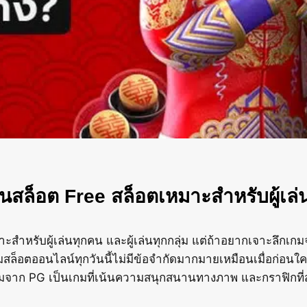
นสล็อต Free สล็อตเหมาะสำหรับผู้เล
าะสำหรับผู้เล่นทุกคน และผู้เล่นทุกกลุ่ม แต่ถ้าอยากเจาะลึก
อตออนไลน์ทุกวันนี้ไม่มีข้อจำกัดมากมายเหมือนเมื่อก่อนใครๆ
 เกมจาก PG เป็นเกมที่เน้นความสนุกสนานทางภาพ และกราฟิกที