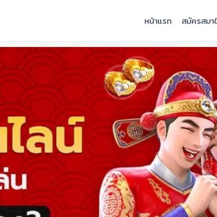
หน้าแรก
สมัครสมาช