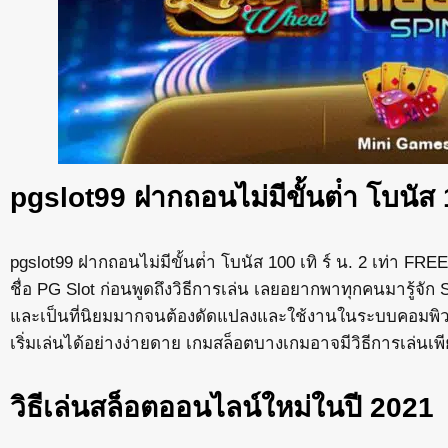
pgslot99 ฝากถอนไม่มีขั้นต่ํา โบนัส 
pgslot99 ฝากถอนไม่มีขั้นต่ํา โบนัส 100 เทิ ร์ น. 2 เท่า 
ชื่อ PG Slot ก่อนพูดถึงวิธีการเล่น เลยอยากพาทุกคนมารู้จัก S
และเป็นที่นิยมมากจนต้องดัดแปลงและใช้งานในระบบคอมพิวเต
เริ่มเล่นได้อย่างง่ายดาย เกมสล็อตบางเกมอาจมีวิธีการเล่นเพีย
วิธีเล่นสล็อตออนไลน์ใหม่ในปี 2021