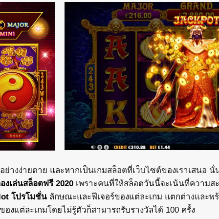
้อย่างง่ายดาย และหากเป็นเกมสล็อตที่เว็บไซต์ของเราเสนอ นั่
องเล่นสล็อตฟรี 2020
เพราะคนที่ให้สล็อตวันนี้จะเน้นที่ความส
ot โปรโมชั่น
ลักษณะและฟีเจอร์ของแต่ละเกม แตกต่างและพร้อ
องแต่ละเกมโดยไม่รู้ตัวก็สามารถรับรางวัลได้ 100 ครั้ง