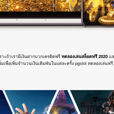
ราะถ้าเรามีเงินฝากบวกเครดิตฟรี
ทดลองเล่นสล็อตฟรี 2020
แสด
ิ่มเพื่อเพิ่มจำนวนเงินเดิมพันในแต่ละครั้ง pgslot ทดลองเล่นฟ