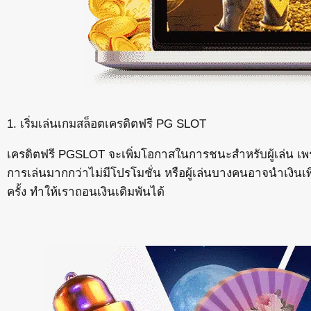
1. เริ่มเล่นเกมสล็อตเครดิตฟรี PG SLOT
เครดิตฟรี PGSLOT จะเพิ่มโอกาสในการชนะสำหรับผู้เล่น เพ
การเล่นมากกว่าไม่มีโปรโมชั่น หรือผู้เล่นบางคนอาจนำเงินเพ
ครั้ง ทำให้เราถอนเงินเดิมพันได้