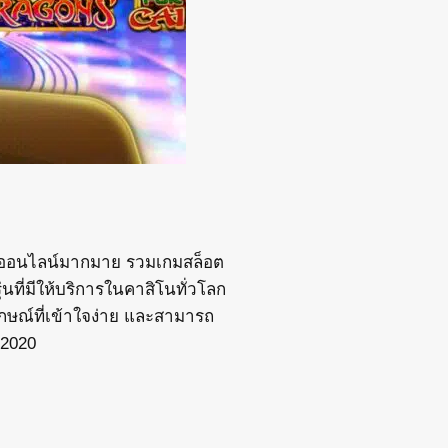
สล็อตออนไลน์มากมาย รวมเกมสล็อต
ุ่นที่มีให้บริการในคาสิโนทั่วโลก
กษณ์ที่เข้าใจง่าย และสามารถ
 2020