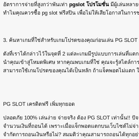
อัตราการจ่ายที่สูงกว่าพันเท่า
pgslot โปรโมชั่น
มีผู้เล่นหลา
ทำไมคุณควรซื้อ pg slot ฟรีสปิน เพื่อไม่ให้เสียโอกาสในกา
3. ค้นหาเกมที่ใช่สำหรับเกมโปรดของคุณก่อนเล่น PG SLOT
ดังที่เราได้กล่าวไว้ในจุดที่ 2 แต่ละเกมมีรูปแบบการเล่นที่แ
นำคุณเข้าสู่โหมดพิเศษ หากคุณพบเกมที่ใช่ คุณจะรู้สไตล์ก
สามารถใช้เกมโปรดของคุณได้เป็นหลัก ถ้าแจ็คพอตไม่แตก ให
PG SLOT เครดิตฟรี เพิ่มทุกยอด
ปลอดภัย 100% เล่นง่าย จ่ายจริง ต้อง PG SLOT เท่านั้น!! ปัจ
จำนวนเงินที่ถอนได้ เพราะเมื่อแจ็กพอตแตกบนเว็บไซต์ไม่จ่าย
จำกัดการถอนเงินหรือไม่? สมมติว่าคุณสามารถถอนได้ทุกอย่า