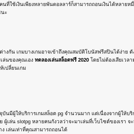
ยคนที่ใช้เงินเพียงหลายพันดอลลาร์ก็สามารถถอนเงินได้หลายหมื่น น
รชนะ
ตกต่างกัน เกมบางเกมอาจเข้าถึงคุณสมบัติโบนัสฟรีสปินได้ง่าย ดั
ารเล่นของคุณเอง
ทดลองเล่นสล็อตฟรี 2020
โดยไม่ต้องเสียเวลา
้เปลี่ยนเกม
จุบันมีผู้ให้บริการเกมสล็อต pg จำนวนมาก แต่เนื่องจากผู้ให้บ
 ผู้เล่น slotpg หลายคนกังวลว่าจะมาเล่นที่เว็บไซต์ของเรา จะ
ง เล่นเท่าที่คุณสามารถถอนได้