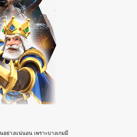
เต้นอย่างแน่นอน เพราะบางเกมมี