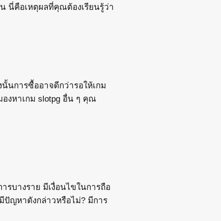
ี่คือเหตุผลที่คุณต้องเรียนรู้ว่า
งนั้นการซื้ออาจดีกว่ารอให้เกม
มองหาเกม slotpg อื่น ๆ คุณ
ริการบางราย มีเงื่อนไขในการถือ
มีปัญหาดังกล่าวหรือไม่? มีการ