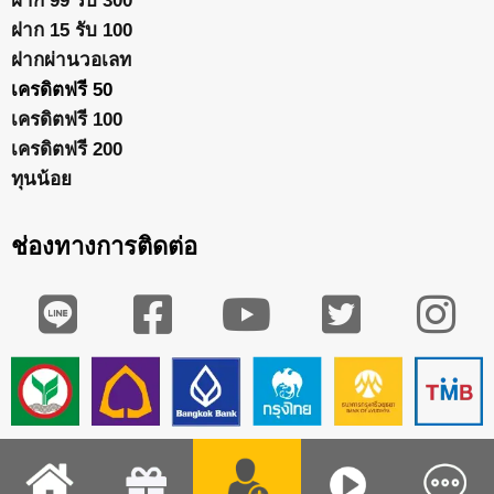
ฝาก 99 รับ 300
ฝาก 15 รับ 100
ฝากผ่านวอเลท
เครดิตฟรี 50
เครดิตฟรี 100
เครดิตฟรี 200
ทุนน้อย
ช่องทางการติดต่อ