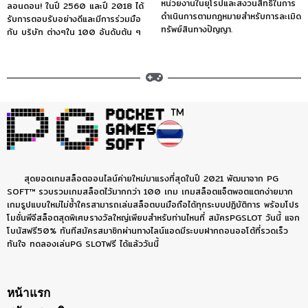
หน่วยงานในยุโรปและสงวนสิทธิ์ในการ
ลอนดอน! ในปี 2560 และปี 2018 ได้
ดำเนินการตามกฎหมายสำหรับการละเมิด
รับการตอบรับอย่างดีและมีการร่วมมือ
ทรัพย์สินทางปัญญา.
กับ บริษัท ต่างๆใน 100 อันดับต้น ๆ
สุดยอดเกมสล็อตออนไลน์ค่ายใหม่มาแรงที่สุดในปี 2021 พัฒนาจาก PG
SOFT™ รวบรวมเกมสล็อตไว้มากกว่า 100 เกม เกมสล็อตแจ็ตพอตแตกง่ายมาก
เกมรูปแบบใหม่ไม่ซ้ำใครสามารถเล่นสล็อตบนมือถือได้ทุกระบบปฏิบัติการ พร้อมโปร
โมชั่นพีจีสล็อตสุดพิเศษรางวัลใหญ่เพียบสำหรับท่านไหนที่ สมัครPGSLOT วันนี้ แจก
โบนัสฟรี50% ทันทีสมัครสมาชิกผ่านทางไลน์แอดมีระบบฝากถอนออโต้ที่รวดเร็ว
ทันใจ ทดลองเล่นPG SLOTฟรี ได้แล้ววันนี้
หน้าแรก