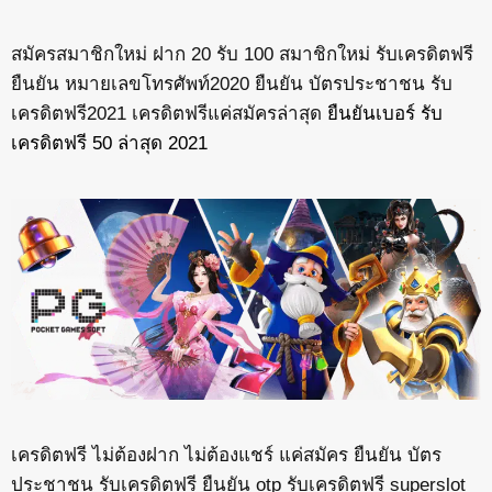
สมัครสมาชิกใหม่ ฝาก 20 รับ 100 สมาชิกใหม่ รับเครดิตฟรี
ยืนยัน หมายเลขโทรศัพท์2020 ยืนยัน บัตรประชาชน รับ
เครดิตฟรี2021 เครดิตฟรีแค่สมัครล่าสุด
ยืนยันเบอร์ รับ
เครดิตฟรี 50 ล่าสุด 2021
เครดิตฟรี ไม่ต้องฝาก ไม่ต้องแชร์ แค่สมัคร ยืนยัน บัตร
ประชาชน รับเครดิตฟรี ยืนยัน otp รับเครดิตฟรี superslot