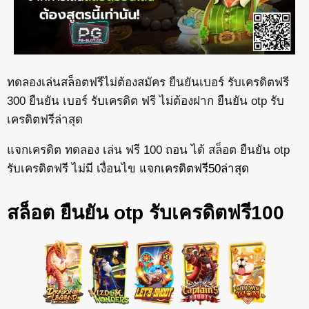
ทดลองเล่นสล็อตฟรีไม่ต้องสมัคร ยืนยันเบอร์ รับเครดิตฟรี
300 ยืนยัน เบอร์ รับเครดิต ฟรี ไม่ต้องฝาก ยืนยัน otp รับ
เครดิตฟรีล่าสุด
แจกเครดิต ทดลอง เล่น ฟรี 100 ถอน ได้ สล็อต ยืนยัน otp
รับเครดิตฟรี ไม่มี เงื่อนไข
แจกเครดิตฟรี50ล่าสุด
สล็อต ยืนยัน otp รับเครดิตฟรี100