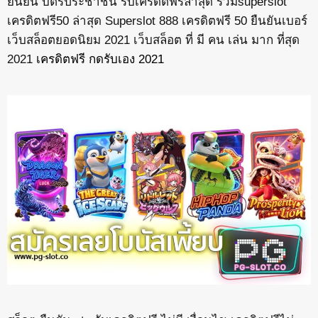
ยืนยัน บัตรประชาชน รับเครดิตฟรีล่าสุด รวมsuperslot
เครดิตฟรี50 ล่าสุด Superslot 888 เครดิตฟรี 50 ยืนยันเบอร์
เว็บสล็อตยอดนิยม 2021 เว็บสล็อต ที่ มี คน เล่น มาก ที่สุด
2021
เครดิตฟรี กดรับเอง 2021