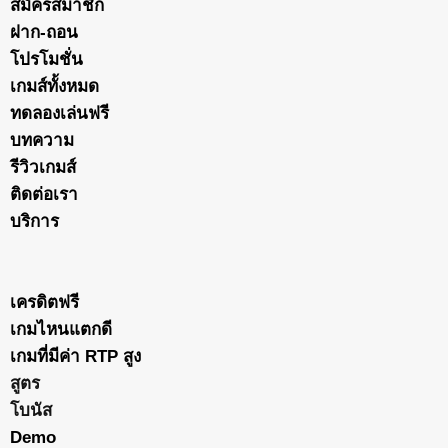
สมัครสมาชิก
ฝาก-ถอน
โปรโมชั่น
เกมส์ทั้งหมด
ทดลองเล่นฟรี
บทความ
รีวิวเกมส์
ติดต่อเรา
บริการ
เครดิตฟรี
เกมไหนแตกดี
เกมที่มีค่า RTP สูง
สูตร
โบนัส
Demo