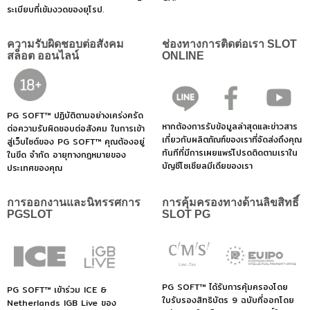
ระเบียบที่เข้มงวดของยุโรป.
ความรับผิดชอบต่อสังคม
ช่องทางการติดต่อเรา SLOT
สล็อต ออนไลน์
ONLINE
PG SOFT™ ปฏิบัติตามอย่างเคร่งครัด
หากต้องการรับข้อมูลล่าสุดและข่าวสาร
ต่อความรับผิดชอบต่อสังคม ในการเข้า
เกี่ยวกับผลิตภัณฑ์ของเราที่จัดส่งถึงคุณ
สู่เว็บไซต์ของ PG SOFT™ คุณต้องอยู่
ทันทีที่มีการเผยแพร่โปรดติดตามเราใน
ในขีด จำกัด อายุทางกฎหมายของ
บัญชีโซเชียลมีเดียของเรา
ประเทศของคุณ
การออกงานและนิทรรศการ
การคุ้มครองทางด้านลิขสิทธิ์
PGSLOT
SLOT PG
PG SOFT™ ได้รับการคุ้มครองโดย
PG SOFT™ เข้าร่วม ICE &
ใบรับรองสิทธิบัตร 9 ฉบับที่ออกโดย
Netherlands IGB Live ของ