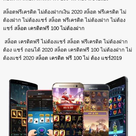
สล็อตฟรีเครดิต ไม่ต้องฝากเงิน 2020 สล็อต ฟรีเครดิต ไม่
ต้องฝาก ไม่ต้องแชร์ สล็อต ฟรีเครดิต ไม่ต้องฝาก ไม่ต้อง
แชร์
สล็อต เครดิตฟรี 100 ไม่ต้องฝาก
สล็อต เครดิตฟรี ไม่ต้องแชร์ สล็อต ฟรีเครดิต ไม่ต้องฝาก
ต้อง แชร์ ถอนได้ 2020 สล็อต เครดิตฟรี 100 ไม่ต้องฝาก ไม่
ต้องแชร์ 2020
สล็อต เครดิต ฟรี 100 ไม่ ต้อง แชร์2019