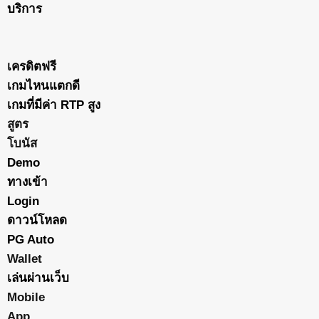
บริการ
เครดิตฟรี
เกมไหนแตกดี
เกมที่มีค่า RTP สูง
สูตร
โบนัส
Demo
ทางเข้า
Login
ดาวน์โหลด
PG Auto
Wallet
เล่นผ่านเว็บ
Mobile
App