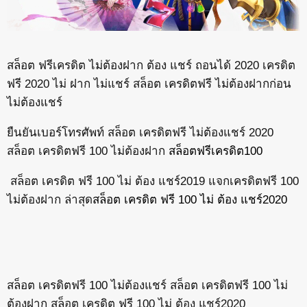
สล็อต ฟรีเครดิต ไม่ต้องฝาก ต้อง แชร์ ถอนได้ 2020 เครดิต
ฟรี 2020 ไม่ ฝาก ไม่แชร์ สล็อต เครดิตฟรี ไม่ต้องฝากก่อน
ไม่ต้องแชร์
ยืนยันเบอร์โทรศัพท์ สล็อต เครดิตฟรี ไม่ต้องแชร์ 2020
สล็อต เครดิตฟรี 100 ไม่ต้องฝาก
สล็อตฟรีเครดิต100
สล็อต เครดิต ฟรี 100 ไม่ ต้อง แชร์2019 แจกเครดิตฟรี 100
ไม่ต้องฝาก ล่าสุด
สล็อต เครดิต ฟรี 100 ไม่ ต้อง แชร์2020
สล็อต เครดิตฟรี 100 ไม่ต้องแชร์ สล็อต เครดิตฟรี 100 ไม่
ต้องฝาก สล็อต เครดิต ฟรี 100 ไม่ ต้อง แชร์2020