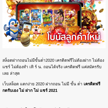
สล็อตฝากถอนไม่มีขั้นต่ํา2020 เครดิตฟรีไม่ต้องฝาก ไม่ต้อง
แชร์ ไม่ต้องทำ เทิ ร์ น. ถอนได้จริง เครดิตฟรี แค่สมัครรับ
เลย ล่าสุด
เว็บสล็อต แตกง่าย 2020 ฝากถอน ไม่มี ขั้น ต่ํา
เครดิตฟรี
กดรับเอง ไม่ ฝาก ไม่ แชร์ 2021