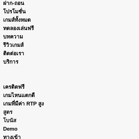
ฝาก-ถอน
โปรโมชั่น
เกมส์ทั้งหมด
ทดลองเล่นฟรี
บทความ
รีวิวเกมส์
ติดต่อเรา
บริการ
เครดิตฟรี
เกมไหนแตกดี
เกมที่มีค่า RTP สูง
สูตร
โบนัส
Demo
ทางเข้า