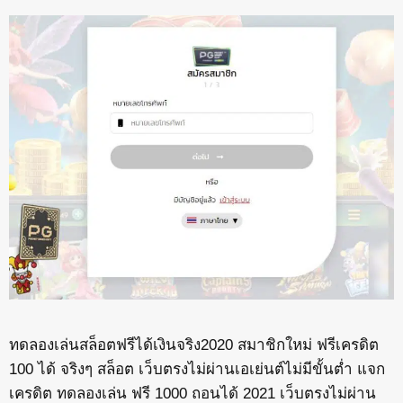
ทดลองเล่นสล็อตฟรีได้เงินจริง2020 สมาชิกใหม่ ฟรีเครดิต
100 ได้ จริงๆ สล็อต เว็บตรงไม่ผ่านเอเย่นต์ไม่มีขั้นต่ำ แจก
เครดิต ทดลองเล่น ฟรี 1000 ถอนได้ 2021 เว็บตรงไม่ผ่าน