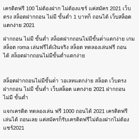
เครดิตฟรี 100 ไม่ต้องฝาก ไม่ต้องแชร์ แค่สมัคร 2021 เว็บ
ตรง สล็อตฝากถอน ไม่มี ขั้นต่ำ 1 บาทก็ ถอนได้
เว็บสล็อต
แตกง่าย 2021
ฝากถอน ไม่มี ขั้นต่ำ สล็อตฝากถอนไม่มีขั้นต่ําแตกง่าย เกม
สล็อต roma เล่นฟรีได้เงินจริง สล็อต ทดลองเล่นฟรี ถอน
ได้ สล็อตฝากถอนไม่มีขั้นต่ำแตกง่าย
สล็อตฝากถอนไม่มีขั้นต่ํา วอเลทแตกง่าย สล็อต เว็บตรง
ฝากถอน ไม่มี ขั้นต่ำ
เว็บสล็อต แตกง่าย 2021
ฝากถอน
ไม่มี ขั้นต่ำ
แจกเครดิต ทดลองเล่น ฟรี 1000 ถอนได้ 2021 เครดิตฟรี
เล่นได้ ถอนเลย แค่สมัครก็รับเครดิตฟรีไม่ต้องฝากไม่ต้อง
แชร์2021