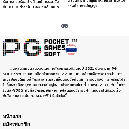
ดำเนินการตามกฎหมายสำหรับการละเมิด
รับการตอบรับอย่างดีและมีการร่วมมือ
ทรัพย์สินทางปัญญา.
กับ บริษัท ต่างๆใน 100 อันดับต้น ๆ
สุดยอดเกมสล็อตออนไลน์ค่ายใหม่มาแรงที่สุดในปี 2021 พัฒนาจาก PG
SOFT™ รวบรวมเกมสล็อตไว้มากกว่า 100 เกม เกมสล็อตแจ็ตพอตแตกง่ายมาก
เกมรูปแบบใหม่ไม่ซ้ำใครสามารถเล่นสล็อตบนมือถือได้ทุกระบบปฏิบัติการ พร้อมโปร
โมชั่นพีจีสล็อตสุดพิเศษรางวัลใหญ่เพียบสำหรับท่านไหนที่ สมัครPGSLOT วันนี้ แจก
โบนัสฟรี50% ทันทีสมัครสมาชิกผ่านทางไลน์แอดมีระบบฝากถอนออโต้ที่รวดเร็ว
ทันใจ ทดลองเล่นPG SLOTฟรี ได้แล้ววันนี้
หน้าแรก
สมัครสมาชิก