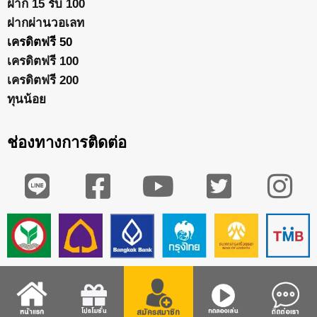
ฝาก 15 รับ 100
ฝากผ่านวอเลท
เครดิตฟรี 50
เครดิตฟรี 100
เครดิตฟรี 200
ทุนน้อย
ช่องทางการติดต่อ