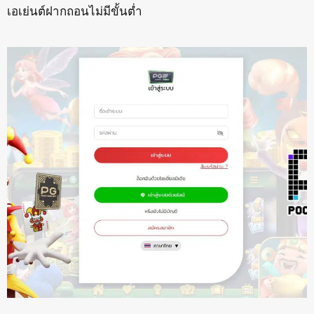
เอเย่นต์ฝากถอนไม่มีขั้นต่ำ