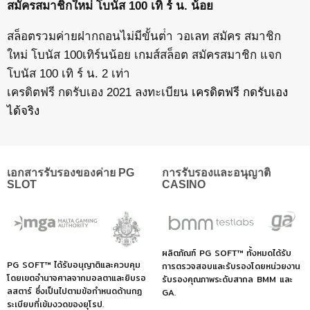
สมัครสมาชิกใหม่ โบนัส 100 เทิ ร์ น. น้อย
สล็อตรวมค่ายฝากถอนไม่มีขั้นต่ํา วอเลท สมัคร สมาชิก
ใหม่ โบนัส 100เทิร์นน้อย เกมส์สล็อต สมัครสมาชิก แจก
โบนัส 100 เทิ ร์ น. 2 เท่า
เครดิตฟรี กดรับเอง 2021 ลงทะเบียน
เครดิตฟรี กดรับเอง
ได้จริง
เอกสารรับรองของค่าย PG
การรับรองและอนุญาติ
SLOT
CASINO
ผลิตภัณฑ์ PG SOFT™ ทั้งหมดได้รับ
PG SOFT™ ได้รับอนุญาติและควบคุม
การตรวจสอบและรับรองโดยหน่วยงาน
โดยเขตอำนาจศาลจากมอลตาและยิบรอ
รับรองคุณภาพระดับสากล BMM และ
ลสตาร์ ซึ่งเป็นไปตามข้อกำหนดด้านกฏ
GA.
ระเบียบที่เข้มงวดของยุโรป.