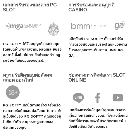
เอกสารรับรองของค่าย PG
การรับรองและอนุญาติ
SLOT
CASINO
ผลิตภัณฑ์ PG SOFT™ ทั้งหมดได้รับ
PG SOFT™ ได้รับอนุญาติและควบคุม
การตรวจสอบและรับรองโดยหน่วยงาน
โดยเขตอำนาจศาลจากมอลตาและยิบรอ
รับรองคุณภาพระดับสากล BMM และ
ลสตาร์ ซึ่งเป็นไปตามข้อกำหนดด้านกฏ
GA.
ระเบียบที่เข้มงวดของยุโรป.
ความรับผิดชอบต่อสังคม
ช่องทางการติดต่อเรา SLOT
สล็อต ออนไลน์
ONLINE
PG SOFT™ ปฏิบัติตามอย่างเคร่งครัด
หากต้องการรับข้อมูลล่าสุดและข่าวสาร
ต่อความรับผิดชอบต่อสังคม ในการเข้า
เกี่ยวกับผลิตภัณฑ์ของเราที่จัดส่งถึงคุณ
สู่เว็บไซต์ของ PG SOFT™ คุณต้องอยู่
ทันทีที่มีการเผยแพร่โปรดติดตามเราใน
ในขีด จำกัด อายุทางกฎหมายของ
บัญชีโซเชียลมีเดียของเรา
ประเทศของคุณ