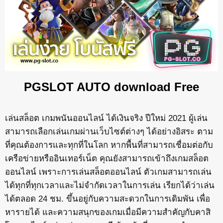
PGSLOT AUTO download Free
เล่นสล็อต เกมพนันออนไลน์ ได้เงินจริง ปีใหม่ 2021 ผู้เล่น
สามารถเลือกเล่นเกมผ่านเว็บไซต์ต่างๆ ได้อย่างอิสระ ตาม
ที่คุณต้องการและทุกที่ในโลก หากพื้นที่สามารถเชื่อมต่อกับ
เครือข่ายหรืออินเทอร์เน็ต คุณยังสามารถเข้าถึงเกมสล็อต
ออนไลน์ เพราะการเล่นสล็อตออนไลน์ ตัวเกมสามารถเล่น
ได้ทุกที่ทุกเวลาและไม่จำกัดเวลาในการเล่น เรียกได้ว่าเล่น
ได้ตลอด 24 ชม. ขึ้นอยู่กับความสะดวกในการเดิมพัน เพื่อ
หารายได้ และความสนุกของเกมเมื่อมีความสำคัญกับคาสิ