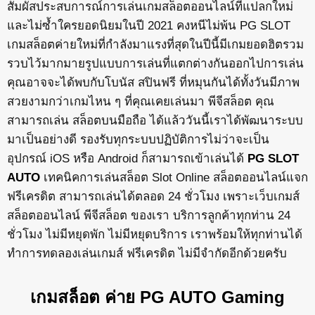
สัมผัสประสบการณ์การเล่นเกมสล็อตออนไลน์ที่แปลกใหม่
และไม่ซ้ำใครยอดนิยมในปี 2021 คงหนีไม่พ้น PG SLOT
เกมสล็อตค่ายใหม่ที่กำลังมาแรงที่สุดในปีนี้มีเกมยอดฮิตรวม
รวบไว้มากมายรูปแบบการเล่นที่แตกต่างกันออกไปการเล่น
คุณอาจจะได้พบกับโบนัส สปินฟรี ที่หมุนกันได้ทั้งวันมีภาพ
สวยงามกว่าเกมไหน ๆ ที่คุณเคยเล่นมา พีจีสล็อต คุณ
สามารถเล่น สล็อตบนมือถือ ได้แล้ววันนี้เราได้พัฒนาระบบ
มาเป็นอย่างดี รองรับทุกระบบปฏิบัติการไม่ว่าจะเป็น
อุปกรณ์ iOS หรือ Android ก็สามารถเข้าเล่นได้
PG SLOT
AUTO
เทคนิคการเล่นสล็อต Slot Online สล็อตออนไลน์แจก
ฟรีเครดิต สามารถเล่นได้ตลอด 24 ชั่วโมง เพราะเว็บเกมส์
สล็อตออนไลน์ พีจีสล็อต ของเรา บริการลูกค้าทุกท่าน 24
ชั่วโมง ไม่มีหยุดพัก ไม่มีหยุดบริการ เราพร้อมให้ทุกท่านได้
ทำการทดลองเล่นเกมส์ ฟรีเครดิต ไม่มีจำกัดอีกด้วยครับ
เกมสล็อต ค่าย PG AUTO Gaming