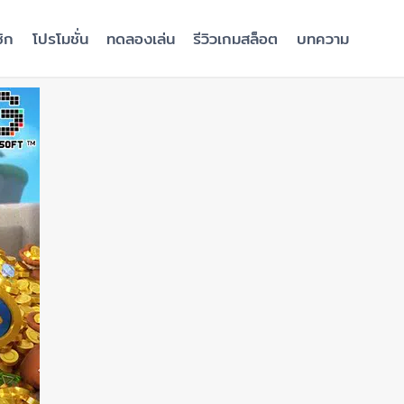
ิก
โปรโมชั่น
ทดลองเล่น
รีวิวเกมสล็อต
บทความ