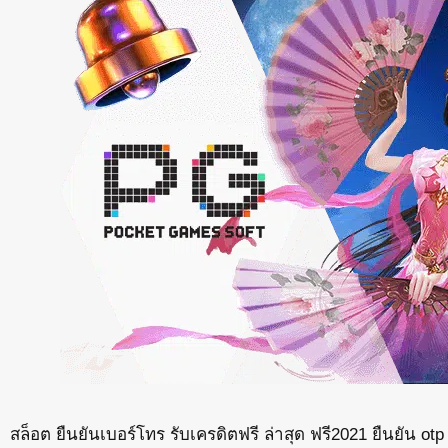
สล็อต ยืนยันเบอร์โทร รับเครดิตฟรี ล่าสุด ฟรี2021 ยืนยัน otp 