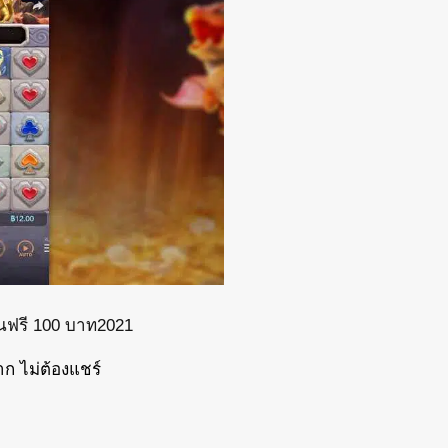
มพันฟรี 100 บาท2021
าก ไม่ต้องแชร์