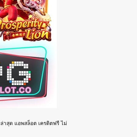
์ล่าสุด แอพสล็อต เครดิตฟรี ไม่