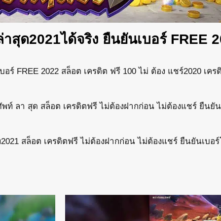
ล่าสุด2021ได้จริง ยืนยันเบอร์ FREE 
บอร์ FREE 2022 สล็อต เครดิต ฟรี 100 ไม่ ต้อง แชร์2020 เครดิต
พท์ ลา สุด สล็อต เครดิตฟรี ไม่ต้องฝากก่อน ไม่ต้องแชร์ ยืนยันเ
021 สล็อต เครดิตฟรี ไม่ต้องฝากก่อน ไม่ต้องแชร์ ยืนยันเบอร์โท