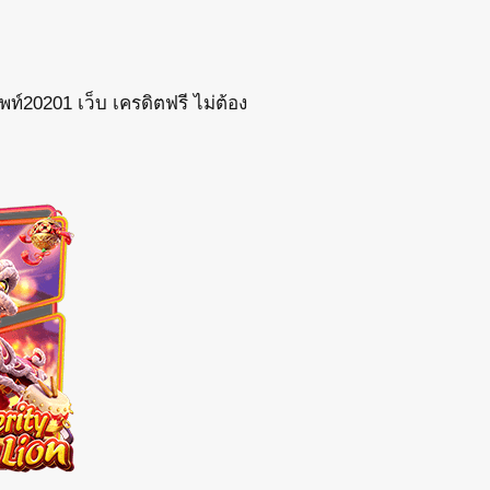
พท์20201 เว็บ เครดิตฟรี ไม่ต้อง