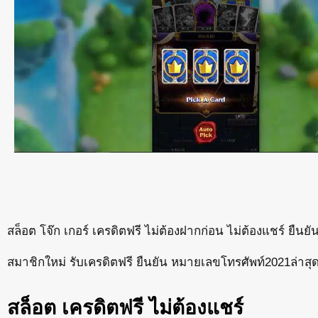
สล็อต โจ๊ก เกอร์ เครดิตฟรี ไม่ต้องฝากก่อน ไม่ต้องแชร์ ยืน
สมาชิกใหม่ รับเครดิตฟรี ยืนยัน หมายเลขโทรศัพท์2021ล่าสุด
สล็อต เครดิตฟรี ไม่ต้องแชร์